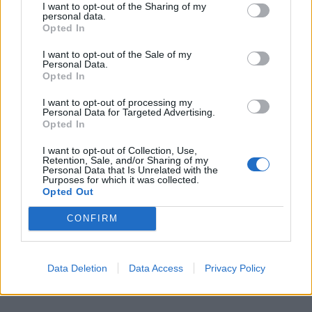
θεωρείται ως αμιγώς τεχνολογική λειτουργία, η
I want to opt-out of the Sharing of my
personal data.
ανθρώπινη επίβλεψη και παρέμβαση είναι
Opted In
απαραίτητες για την Τεχνητή Νοημοσύνη. Και μαζί
I want to opt-out of the Sale of my
με τους κινδύνους ασφάλειας και ιδιωτικότητας,
Personal Data.
πρέπει τώρα να ληφθούν υπόψη πρόσθετοι τομείς
Opted In
που περιλαμβάνουν κινδύνους δεδομένων,
I want to opt-out of processing my
μεροληψίας, και χρήσης.
Personal Data for Targeted Advertising.
Opted In
Αναβάθμιση δεξιοτήτων και επανεκπαίδευση
I want to opt-out of Collection, Use,
Retention, Sale, and/or Sharing of my
Personal Data that Is Unrelated with the
Purposes for which it was collected.
Opted Out
CONFIRM
Data Deletion
Data Access
Privacy Policy