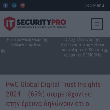
Top Menu
Η «Στρογγυλή Θεά» της
Ο Αρχιτέκτονας της
Κυβερνοασφάλειας
Ανθεκτικότητας – Η νέα
αποστολή του CISO και το
όραμα του RESICONx
PwC Global Digital Trust Insights
2024 – (69%) συμμετέχοντες
στην έρευνα δηλώνουν ότι ο