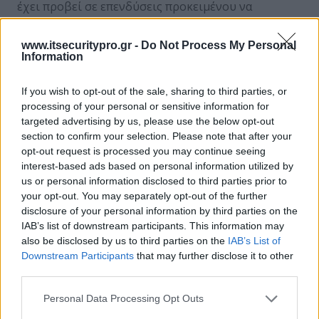
έχει προβεί σε επενδύσεις προκειμένου να
βελτιώσει την ανθεκτικότητά της στον
κυβερνοχώρο.
www.itsecuritypro.gr -
Do Not Process My Personal
Information
Αναλυτικά, μόνο το 2% των οργανισμών
βελτιώνονται συνεχώς σε όλους τους τομείς που
If you wish to opt-out of the sale, sharing to third parties, or
σχετίζονται με την εξασφάλιση ανθεκτικότητας
processing of your personal or sensitive information for
targeted advertising by us, please use the below opt-out
στον κυβερνοχώρο. Αντίστοιχα, περισσότερο από
section to confirm your selection. Please note that after your
το 40% των ηγετών δήλωσε ότι δεν κατανοεί τους
opt-out request is processed you may continue seeing
κινδύνους στον κυβερνοχώρο που ενέχουν οι
interest-based ads based on personal information utilized by
αναδυόμενες τεχνολογίες, όπως εργαλεία εικονικού
us or personal information disclosed to third parties prior to
περιβάλλοντος, Generative AI, Enterprise
your opt-out. You may separately opt-out of the further
Blockchain, Quantum Computing και Virtual
disclosure of your personal information by third parties on the
Reality/Augmented Reality.
IAB’s list of downstream participants. This information may
also be disclosed by us to third parties on the
IAB’s List of
Παραλληλα, οι οργανισμοί καλούνται να
Downstream Participants
that may further disclose it to other
third parties.
υιοθετήσουν μια εργαλειοθήκη Υπεύθυνης
Τεχνητής Νοημοσύνης που θα καθοδηγεί την
Personal Data Processing Opt Outs
αξιόπιστη και ηθική χρήση της. Αν και συχνά