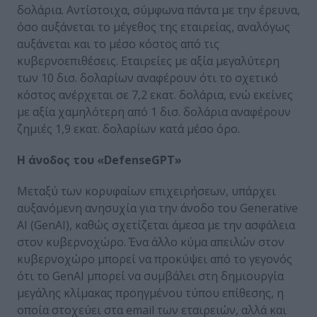
δολάρια. Αντίστοιχα, σύμφωνα πάντα με την έρευνα,
όσο αυξάνεται το μέγεθος της εταιρείας, αναλόγως
αυξάνεται και το μέσο κόστος από τις
κυβερνοεπιθέσεις. Εταιρείες με αξία μεγαλύτερη
των 10 δισ. δολαρίων αναφέρουν ότι το σχετικό
κόστος ανέρχεται σε 7,2 εκατ. δολάρια, ενώ εκείνες
με αξία χαμηλότερη από 1 δισ. δολάρια αναφέρουν
ζημιές 1,9 εκατ. δολαρίων κατά μέσο όρο.
Η άνοδος του «
DefenseGPT
»
Μεταξύ των κορυφαίων επιχειρήσεων, υπάρχει
αυξανόμενη ανησυχία για την άνοδο του Generative
AI (GenAI), καθώς σχετίζεται άμεσα με την ασφάλεια
στον κυβερνοχώρο. Ένα άλλο κύμα απειλών στον
κυβερνοχώρο μπορεί να προκύψει από το γεγονός
ότι το GenAI μπορεί να συμβάλει στη δημιουργία
μεγάλης κλίμακας προηγμένου τύπου επίθεσης, η
οποία στοχεύει στα email των εταιρειών, αλλά και