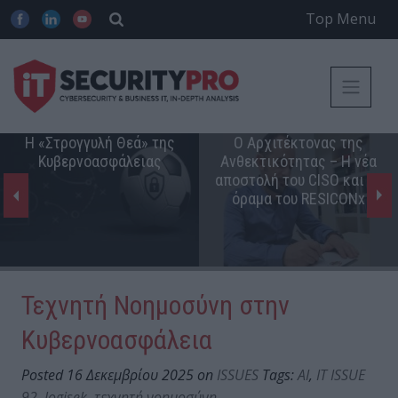
Top Menu
Η «Στρογγυλή Θεά» της
Ο Αρχιτέκτονας της
Κυβερνοασφάλειας
Ανθεκτικότητας – Η νέα
αποστολή του CISO και το
όραμα του RESICONx
Τεχνητή Νοημοσύνη στην
Κυβερνοασφάλεια
Posted 16 Δεκεμβρίου 2025 on
ISSUES
Tags:
AI
,
IT ISSUE
92
,
logisek
,
τεχνητή νοημοσύνη