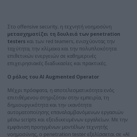
Στο offensive security, η τεχνητή νοημοσύνη
μετασχηματίζει τη δουλειά των penetration
testers
και των red teamers, ενισχύοντας την
ταχύτητα, την κλίμακα και την πολυπλοκότητα
επιθετικών ενεργειών σε καθημερινές
επιχειρησιακές διαδικασίες και πρακτικές.
Ο ρ
ό
λος του AI Augmented Operator
Μέχρι πρόσφατα, η αποτελεσματικότητα ενός
επιτιθέμενου στηριζόταν στην εμπειρία, τη
δημιουργικότητα και την ικανότητα
αυτοματοποίησης επαναλαμβανόμενων εργασιών
μέσω scripts και εξειδικευμένων εργαλείων. Με την
εμφάνιση προηγμένων μοντέλων τεχνητής
νοημοσύνης, ο penetration tester εξελίσσεται σε «AI