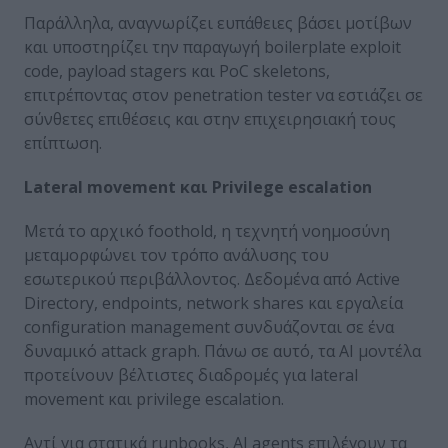
Παράλληλα, αναγνωρίζει ευπάθειες βάσει μοτίβων
και υποστηρίζει την παραγωγή boilerplate exploit
code, payload stagers και PoC skeletons,
επιτρέποντας στον penetration tester να εστιάζει σε
σύνθετες επιθέσεις και στην επιχειρησιακή τους
επίπτωση.
Lateral
movement
και
Privilege
escalation
Μετά το αρχικό foothold, η τεχνητή νοημοσύνη
μεταμορφώνει τον τρόπο ανάλυσης του
εσωτερικού περιβάλλοντος. Δεδομένα από Active
Directory, endpoints, network shares και εργαλεία
configuration management συνδυάζονται σε ένα
δυναμικό attack graph. Πάνω σε αυτό, τα AI μοντέλα
προτείνουν βέλτιστες διαδρομές για lateral
movement και privilege escalation.
Αντί για στατικά runbooks, AI agents επιλέγουν τα