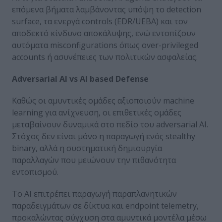
επόμενα βήματα λαμβάνοντας υπόψη το detection
surface, τα ενεργά controls (EDR/UEBA) και τον
αποδεκτό κίνδυνο αποκάλυψης, ενώ εντοπίζουν
αυτόματα misconfigurations όπως over-privileged
accounts ή ασυνέπειες των πολιτικών ασφαλείας.
Adversarial AI vs AI based Defense
Καθώς οι αμυντικές ομάδες αξιοποιούν machine
learning για ανίχνευση, οι επιθετικές ομάδες
μεταβαίνουν δυναμικά στο πεδίο του adversarial AI.
Στόχος δεν είναι μόνο η παραγωγή ενός stealthy
binary, αλλά η συστηματική δημιουργία
παραλλαγών που μειώνουν την πιθανότητα
εντοπισμού.
Το AI επιτρέπει παραγωγή παραπλανητικών
παραδειγμάτων σε δίκτυα και endpoint telemetry,
προκαλώντας σύγχυση στα αμυντικά μοντέλα μέσω