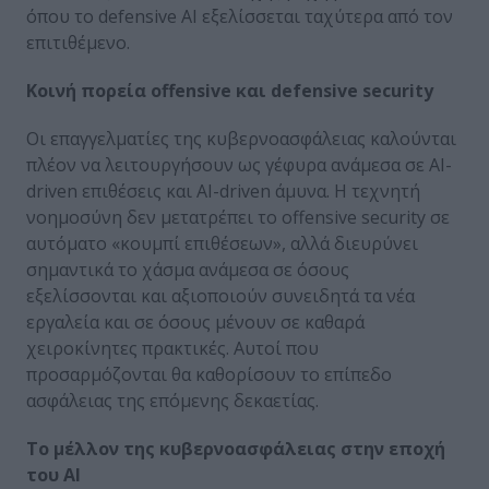
όπου το defensive AI εξελίσσεται ταχύτερα από τον
επιτιθέμενο.
Κοινή
πορεία
offensive
και
defensive security
Οι επαγγελματίες της κυβερνοασφάλειας καλούνται
πλέον να λειτουργήσουν ως γέφυρα ανάμεσα σε AI-
driven επιθέσεις και AI-driven άμυνα. Η τεχνητή
νοημοσύνη δεν μετατρέπει το offensive security σε
αυτόματο «κουμπί επιθέσεων», αλλά διευρύνει
σημαντικά το χάσμα ανάμεσα σε όσους
εξελίσσονται και αξιοποιούν συνειδητά τα νέα
εργαλεία και σε όσους μένουν σε καθαρά
χειροκίνητες πρακτικές. Αυτοί που
προσαρμόζονται θα καθορίσουν το επίπεδο
ασφάλειας της επόμενης δεκαετίας.
Το μέλλον της κυβερνοασφάλειας στην εποχή
του AI