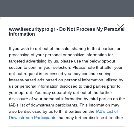
Υπερψηφίστηκε το σχέδιο Νόμου για το
Εθνικό Εφαρμοστικό Πλαίσιο του
www.itsecuritypro.gr -
Do Not Process My Personal
Κανονισμού για την Τεχνητή Νοημοσύνη (AI
Information
Act)
If you wish to opt-out of the sale, sharing to third parties, or
processing of your personal or sensitive information for
Η τεχνητή νοημοσύνη ενισχύει τις
targeted advertising by us, please use the below opt-out
δυνατότητες των κυβερνοεγκληματιών
section to confirm your selection. Please note that after your
σύμφωνα με έκθεση της ESET για το τοπίο
opt-out request is processed you may continue seeing
των απειλών
interest-based ads based on personal information utilized by
us or personal information disclosed to third parties prior to
your opt-out. You may separately opt-out of the further
Ο CISO στον κόσμο των πραγματικών
disclosure of your personal information by third parties on the
επιθέσεων
IAB’s list of downstream participants. This information may
also be disclosed by us to third parties on the
IAB’s List of
Downstream Participants
that may further disclose it to other
ΕΓΓΡΑΦΗ ΣΤΟ NEWSLETTER
third parties.