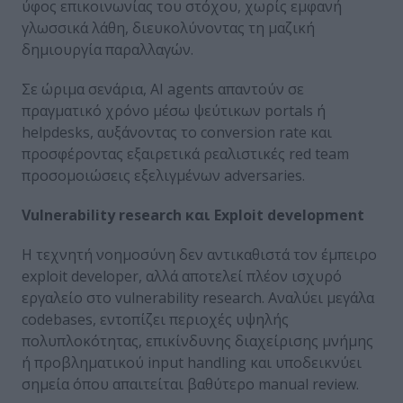
ύφος επικοινωνίας του στόχου, χωρίς εμφανή
γλωσσικά λάθη, διευκολύνοντας τη μαζική
δημιουργία παραλλαγών.
Σε ώριμα σενάρια, AI agents απαντούν σε
πραγματικό χρόνο μέσω ψεύτικων portals ή
helpdesks, αυξάνοντας το conversion rate και
προσφέροντας εξαιρετικά ρεαλιστικές red team
προσομοιώσεις εξελιγμένων adversaries.
Vulnerability
research
και
Exploit
development
Η τεχνητή νοημοσύνη δεν αντικαθιστά τον έμπειρο
exploit developer, αλλά αποτελεί πλέον ισχυρό
εργαλείο στο vulnerability research. Αναλύει μεγάλα
codebases, εντοπίζει περιοχές υψηλής
πολυπλοκότητας, επικίνδυνης διαχείρισης μνήμης
ή προβληματικού input handling και υποδεικνύει
σημεία όπου απαιτείται βαθύτερο manual review.