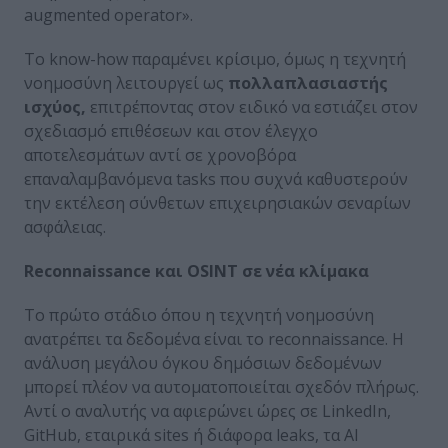
augmented operator».
Το know-how παραμένει κρίσιμο, όμως η τεχνητή
νοημοσύνη λειτουργεί ως
πολλαπλασιαστής
ισχύος,
επιτρέποντας στον ειδικό να εστιάζει στον
σχεδιασμό επιθέσεων και στον έλεγχο
αποτελεσμάτων αντί σε χρονοβόρα
επαναλαμβανόμενα tasks που συχνά καθυστερούν
την εκτέλεση σύνθετων επιχειρησιακών σεναρίων
ασφάλειας.
Reconnaissance
και
OSINT
σε νέα κλίμακα
Το πρώτο στάδιο όπου η τεχνητή νοημοσύνη
ανατρέπει τα δεδομένα είναι το reconnaissance. Η
ανάλυση μεγάλου όγκου δημόσιων δεδομένων
μπορεί πλέον να αυτοματοποιείται σχεδόν πλήρως.
Αντί ο αναλυτής να αφιερώνει ώρες σε LinkedIn,
GitHub, εταιρικά sites ή διάφορα leaks, τα AI