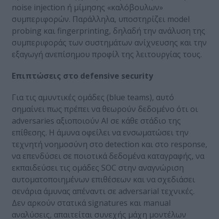
noise injection ή μίμησης «καλόβουλων»
συμπεριφορών. Παράλληλα, υποστηρίζει model
probing και fingerprinting, δηλαδή την ανάλυση της
συμπεριφοράς των συστημάτων ανίχνευσης και την
εξαγωγή ανεπίσημου προφίλ της λειτουργίας τους.
Επιπτώσεις στο
defensive
security
Για τις αμυντικές ομάδες (blue teams), αυτό
σημαίνει πως πρέπει να θεωρούν δεδομένο ότι οι
adversaries αξιοποιούν AI σε κάθε στάδιο της
επίθεσης. Η άμυνα οφείλει να ενσωματώσει την
τεχνητή νοημοσύνη στο detection και στο response,
να επενδύσει σε ποιοτικά δεδομένα καταγραφής, να
εκπαιδεύσει τις ομάδες SOC στην αναγνώριση
αυτοματοποιημένων επιθέσεων και να σχεδιάσει
σενάρια άμυνας απέναντι σε adversarial τεχνικές.
Δεν αρκούν στατικά signatures και manual
αναλύσεις, απαιτείται συνεχής μάχη μοντέλων