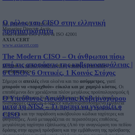
Ο ρόλος του CISO στην ελληνική
Δρ. Εμμανουήλ Σερρέλης
Managing Director 4actis
πραγματικότητα
Lead Auditor ISO 27001 & ISO 42001
AXIA CERT
www.axiacert.com
The Modern CISO – Οι άνθρωποι πίσω
από τις αποφάσεις της κυβερνοασφάλειας |
Σύγχρονες προκλήσεις: γιατί οι απειλές είναι πλέον
«ασύμμετρες»
6 CISOs, 6 Οπτικές, 1 Κοινός Στόχος
Σήμερα οι
απειλές
είναι ολοένα και πιο
ασύμμετρες
, γιατί
μπορούν να «παραχθούν» εύκολα και με χαμηλό κόστος
. Οι
επιτιθέμενοι δεν χρειάζονται πλέον μεγάλους προϋπολογισμούς ή
Ο Υπεύθυνος Ασφάλειας Κυβερνοχώρου
βαθιά εξειδίκευση: Ευρέως διαθέσιμα μοντέλα AI, έτοιμες
πλατφόρμες crime‑as‑a‑service και αυτοματοποιημένα εργαλεία
μετά τη NIS2 – Τι πρέπει να γνωρίζει ο
κάνουν τις υποκλοπές δεδομένων, το phishing, την κοινωνική
CISO
μηχανική και την παράδοση κακόβουλου κώδικα ταχύτερες και
φθηνότερες. Αυτό μεταφράζεται σε περισσότερες επιθέσεις,
μεγαλύτερη ταχύτητα εξάπλωσης (Από την αναγνώριση του πεδίου
δράσης στην αρχική πρόσβαση και την εμβάθυνση της πρόσβασης