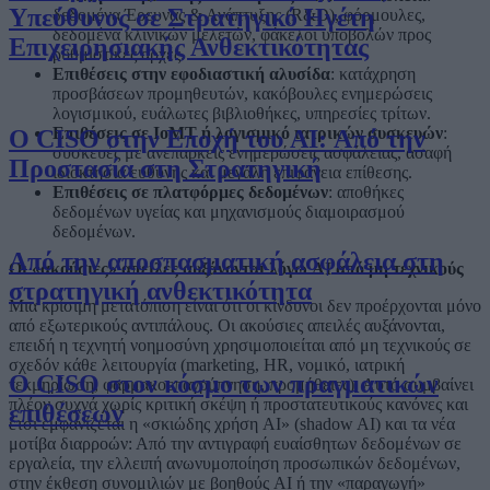
Υπεύθυνος σε Στρατηγικό Ηγέτη
δεδομένα Έρευνας & Ανάπτυξης (R&D), φόρμουλες,
δεδομένα κλινικών μελετών, φάκελοι υποβολών προς
Επιχειρησιακής Ανθεκτικότητας
ρυθμιστικές αρχές.
Επιθέσεις στην εφοδιαστική αλυσίδα
: κατάχρηση
προσβάσεων προμηθευτών, κακόβουλες ενημερώσεις
λογισμικού, ευάλωτες βιβλιοθήκες, υπηρεσίες τρίτων.
Επιθέσεις σε IoMT
ή λογισμικό ιατρικών συσκευών
:
Ο CISO στην Εποχή του AI: Από την
συσκευές με ανεπαρκείς ενημερώσεις ασφάλειας, ασαφή
Προστασία στη Στρατηγική
ιδιοκτησία ευθύνης και μεγάλη επιφάνεια επίθεσης.
Επιθέσεις σε πλατφόρμες δεδομένων
: αποθήκες
δεδομένων υγείας και μηχανισμούς διαμοιρασμού
δεδομένων.
Από την αποσπασματική ασφάλεια στη
Οι «ακούσιες» απειλές αυξάνονται λόγω AI από μη τεχνικούς
στρατηγική ανθεκτικότητα
Μια κρίσιμη μετατόπιση είναι ότι οι κίνδυνοι δεν προέρχονται μόνο
από εξωτερικούς αντιπάλους. Οι ακούσιες απειλές αυξάνονται,
επειδή η τεχνητή νοημοσύνη χρησιμοποιείται από μη τεχνικούς σε
σχεδόν κάθε λειτουργία (marketing, HR, νομικό, ιατρική
Ο CISO στον κόσμο των πραγματικών
τεκμηρίωση, φαρμακοεπαγρύπνηση, προμήθειες). Αυτό συμβαίνει
πλέον συχνά χωρίς κριτική σκέψη ή προστατευτικούς κανόνες και
επιθέσεων
έτσι εμφανίζεται η «σκιώδης χρήση AI» (shadow AI) και τα νέα
μοτίβα διαρροών: Από την αντιγραφή ευαίσθητων δεδομένων σε
εργαλεία, την ελλειπή ανωνυμοποίηση προσωπικών δεδομένων,
στην έκθεση συνομιλιών με βοηθούς AI ή την «παραγωγή»