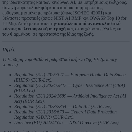
της ιδιωτικότητας και των κινδύνων ΑΙ, με μετρήσιμους ελέγχους,
συνεχή παρακολούθηση και τεκμήρια συμμόρφωσης,
ευθυγραμμισμένα με πρότυπα (όπως ISO/IEC 42001) και
βέλτιστες πρακτικές (όπως NIST AI RMF και OWASP Top 10 for
LLMs). Αυτό μετατρέπει την
ασφάλεια από αντανακλαστικό
κόστος σε λειτουργική υπεροχή
και, στον χώρο της Υγείας και
του Φαρμάκου, σε προστασία της ίδιας της ζωής.
Πηγές
1) Επίσημη νομοθεσία & ρυθμιστικά κείμενα της ΕΕ (primary
sources)
Regulation (EU) 2025/327 — European Health Data Space
(EHDS) (EUR-Lex).
Regulation (EU) 2024/2847 — Cyber Resilience Act (CRA)
(EUR-Lex).
Regulation (EU) 2024/1689 — Artificial Intelligence Act (AI
Act) (EUR-Lex).
Regulation (EU) 2023/2854 — Data Act (EUR-Lex).
Regulation (EU) 2016/679 — General Data Protection
Regulation (GDPR) (EUR-Lex).
Directive (EU) 2022/2555 — NIS2 Directive (EUR-Lex).