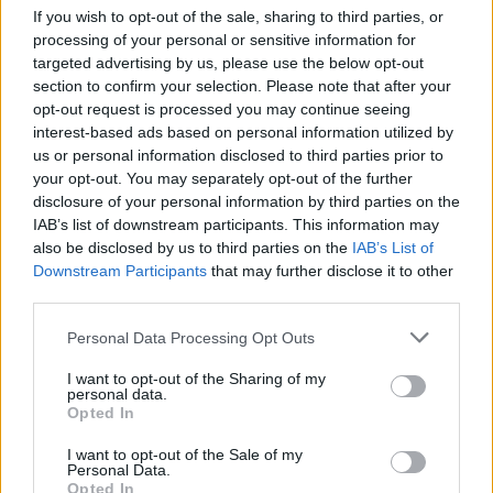
μηχανισμών, όπως οι έλεγχοι διαρροής δεδομένων, το ασφαλές
Απομακρυσμένης Πρόσβασης για
If you wish to opt-out of the sale, sharing to third parties, or
MLOps, η παρακολούθηση μοντέλων ΑΙ, το red teaming σε
Επιχειρήσεις και Ιδιώτες
processing of your personal or sensitive information for
LLM‑based assistants και οι πολιτικές «approved AI use».
targeted advertising by us, please use the below opt-out
Δομημένες πρακτικές και πρότυπα: ο γρήγορος δρόμος για
section to confirm your selection. Please note that after your
μείωση κινδύνων
opt-out request is processed you may continue seeing
Rittal Greece – Λύσεις Cooling για τα
interest-based ads based on personal information utilized by
Σε αυτό το σημείο, πολλές εταιρείες «κερδίζουν χρόνο και αξία»,
us or personal information disclosed to third parties prior to
με τη χρήση δομημένων πρακτικών όπως το NIST AI RMF και η
Data Center Επόμενης Γενιάς
υιοθέτηση διεθνών προτύπων όπως το ISO/IEC 42001, και τελικά
your opt-out. You may separately opt-out of the further
μειώνουν δραστικά τους σχετικούς κινδύνους. Αυτό συνεπάγεται
disclosure of your personal information by third parties on the
ότι πλέον υιοθετούν μια κοινή γλώσσα για τη διαχείριση κινδύνων,
IAB’s list of downstream participants. This information may
τυποποιημένους ελέγχους, σαφείς ρόλους και ευθύνες, μετρήσεις
also be disclosed by us to third parties on the
IAB’s List of
Post-Quantum Cryptography: Τι
απόδοσης/αξιοπιστίας, καθώς και μηχανισμούς συνεχούς
Downstream Participants
that may further disclose it to other
παρακολούθησης και βελτίωσης των λύσεων και των διαδικασιών
σημαίνει πρακτικά για τις ελληνικές
third parties.
ΑΙ.
επιχειρήσεις
Μια συνοπτική κωδικοποίηση των αρχών ψηφιακής ανθεκτικότητας
Personal Data Processing Opt Outs
για τους δύο κλάδους αποτυπώνεται στις παρακάτω πρακτικές, με
διαφοροποίηση ανάμεσα σε start‑ups και ώριμους οργανισμούς.
I want to opt-out of the Sharing of my
personal data.
Browser extensions: Ένα αυξανόμενο
Top 5 συμβουλές για start‑ups σε Health/Pharma
Opted In
πεδίο επιθέσεων
Σχεδιασμός της ασφάλειας και της διαχείρισης των
I want to opt-out of the Sale of my
μηχανισμών AI
ως “product
feature
”
από την πρώτη μέρα
Personal Data.
με πολιτικές για τα δεδομένα και τα μοντέλα, αλλά και
Opted In