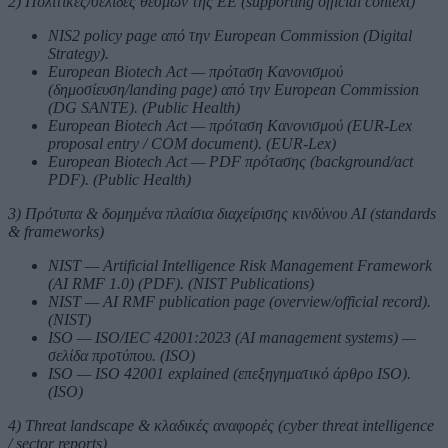
2) Πολιτικές/σελίδες θεσμών της ΕΕ (supporting official context)
NIS2 policy page από την European Commission (Digital
Strategy).
European Biotech Act — πρόταση Κανονισμού
(δημοσίευση/landing page) από την European Commission
(DG SANTE). (Public Health)
European Biotech Act — πρόταση Κανονισμού (EUR-Lex
proposal entry / COM document). (EUR-Lex)
European Biotech Act — PDF πρότασης (background/act
PDF). (Public Health)
3) Πρότυπα & δομημένα πλαίσια διαχείρισης κινδύνου AI (standards
& frameworks)
NIST — Artificial Intelligence Risk Management Framework
(AI RMF 1.0) (PDF). (NIST Publications)
NIST — AI RMF publication page (overview/official record).
(NIST)
ISO — ISO/IEC 42001:2023 (AI management systems) —
σελίδα προτύπου. (ISO)
ISO — ISO 42001 explained (επεξηγηματικό άρθρο ISO).
(ISO)
4) Threat landscape & κλαδικές αναφορές (cyber threat intelligence
/ sector reports)