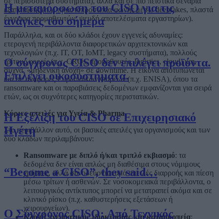
σε περισσότερα συστήματα), αλλά και σε πιο πειστικά σενάρια
Η μεταμόρφωση του CISO για τις
εξαπάτησης (π.χ. πλαστοπροσωπία φωνής μέσω deepfakes, πλαστά
έγγραφα προμηθευτών, ψευδή αποτελέσματα εργαστηρίων).
ανάγκες του σήμερα
Παράλληλα, και οι δύο κλάδοι έχουν εγγενείς αδυναμίες:
ετερογενή περιβάλλοντα διαφορετικών αρχιτεκτονικών και
τεχνολογιών (π.χ. IT, OT, IoMT, legacy συστήματα), πολλούς
Ο σύγχρονος CISO δεν επιλέγει προϊόντα.
τρίτους φορείς (π.χ. CROs, προμηθευτές, logistics, cloud) και,
συχνά, «μηδενική ανοχή» σε downtime. Η εικόνα αποτυπώνεται
Επιλέγει οικοσυστήματα.
και σε αναφορές Ευρωπαϊκών Φορέων (π.χ. ENISA), όπου τα
ransomware και οι παραβιάσεις δεδομένων εμφανίζονται για σειρά
ετών, ως οι συχνότερες κατηγορίες περιστατικών.
Κύριες απειλές για Υγεία & Pharma
Η Εξέλιξη του CISO σε Επιχειρησιακό
Ηγέτη
Στο περιβάλλον αυτό, οι βασικές απειλές για οργανισμούς και των
δύο κλάδων περιλαμβάνουν:
Ransomware
με διπλό ή/και τριπλό εκβιασμό
: τα
δεδομένα δεν είναι απλώς μη διαθέσιμα στους νόμιμους
“Become a CISO”, they said…
χρήστες, αλλά συνοδεύονται από απειλές διαρροής και πίεση
μέσω τρίτων ή ασθενών. Σε νοσοκομειακά περιβάλλοντα, ο
λειτουργικός αντίκτυπος μπορεί να μετατραπεί ακόμα και σε
κλινικό ρίσκο (π.χ. καθυστερήσεις εξετάσεων ή
χειρουργείων).
Ο Σύγχρονος CISO: Από Τεχνικός
Κλοπή πνευματικής ιδιοκτησίας και κατασκοπεία
: