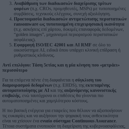
Αναβάθμιση των διαδικασιών διαχείρισης τρίτων
φορέων
(π.χ. CROs, προμηθευτές, MSPs) με τυποποιημένες
συμβάσεις, τεχνικούς ελέγχους, συνεχή αξιολόγηση.
Προετοιμασία διαδικασιών αντιμετώπισης περιστατικών
ransomware
ως τυποποιημένη επιχειρησιακή ικανότητα
(π.χ. ασκήσεις επί χάρτου, δοκιμές επαναφοράς δεδομένων,
“golden images”, μηχανισμοί περιορισμού περιστατικών
ασφάλειας).
Εφαρμογή ISO
/IEC
42001 και AI
RMF
σε όλο το
οικοσύστημα AI, ειδικά όπου υπάρχει κλινική επίδραση ή
ρυθμιστικός κίνδυνος.
Αντί επιλόγου: Τάση 5ετίας και η μία κίνηση που «μετράει»
περισσότερο
Για τα επόμενα πέντε έτη διαφαίνεται η
σύγκλιση του
διαμοιρασμού δεδομένων
(π.χ. EHDS), της
εκτεταμένης
αυτοματοποίησης με
AI
και της
αυξανόμενης κανονιστικής
επιβολής
, ενώ ταυτόχρονα οι επιθέσεις θα γίνονται πιο
αυτοματοποιημένες και χαμηλότερου κόστους.
Η πιο βασική ενέργεια για εταιρείες που θέλουν να αξιοποιήσουν
τις ευκαιρίες και να αυξήσουν την ψηφιακή τους ανθεκτικότητα
είναι να χτίσουν ένα
ενιαίο σύστημα
Continuous
Assurance
.
Τέτοια συστήματα ενοποιούν τη διαχείριση της κυβερνοασφάλειας,