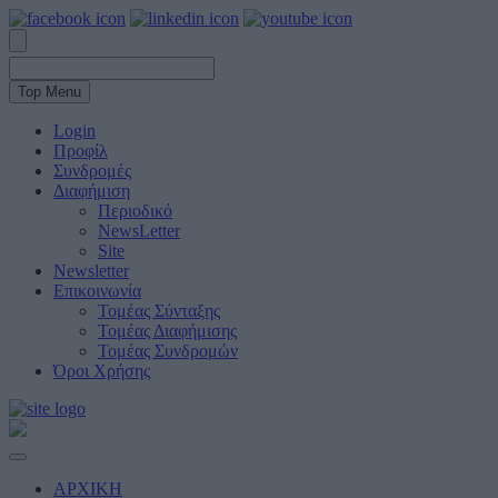
Top Menu
Login
Προφίλ
Συνδρομές
Διαφήμιση
Περιοδικό
NewsLetter
Site
Newsletter
Επικοινωνία
Τομέας Σύνταξης
Τομέας Διαφήμισης
Τομέας Συνδρομών
Όροι Χρήσης
ΑΡΧΙΚΗ