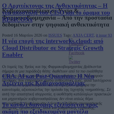
Ο Αρχιτέκτονας της Ανθεκτικότητας – Η
Κυβερνοασφάλεια σε Υγεία &
νέα αποστολή του CISO και το όραμα του
Φαρμακοβιομηχανία – Από την προστασία
RESICONx
δεδομένων στην ψηφιακή ανθεκτικότητα
Posted 16 Μαρτίου 2026 on
ISSUES
Tags:
AXIA CERT
,
it issue 93
Η νέα εποχή της interworks.cloud: από
Cloud Distributor σε Strategic Growth
Enabler
Οι τομείς της Υγείας και της Φαρμακοβιομηχανίας βρίσκονται
σήμερα σε μια παράδοξη θέση: διαθέτουν από τα πιο ευαίσθητα
CRA, AI και Post-Quantum: Η Νέα
δεδομένα (υγείας, γενετικά, κλινικών μελετών κ.α.), λειτουργούν
υποδομές που επηρεάζουν άμεσα ανθρώπινες ζωές, αλλά ταυτόχρονα
Ατζέντα της Κυβερνοασφάλειας
πιέζονται να ψηφιοποιηθούν και να «τρέξουν» γρήγορα την
καινοτομία, αξιοποιώντας την πρόοδο της τεχνητής νοημοσύνης. Σε
αυτή την απαιτητική ισορροπία, η υιοθέτηση κατάλληλων πρακτικών
και μηχανισμών κυβερνοασφάλειας δεν είναι απλώς θέμα
κανονιστικής συμμόρφωσης· είναι προϋπόθεση επιχειρησιακής
Το κανάλι διανομής εξελίσσεται προς
συνέχειας, εμπιστοσύνης, αλλά και ρυθμιστικής επιβίωσης.
ακόμη πιο εξειδικευμένα μοντέλα