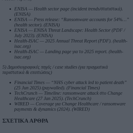
ENISA — Health sector page (incident trends/στατιστικά).
(ENISA)
ENISA — Press release: “Ransomware accounts for 54%…”
(health sector). (ENISA)
ENISA — ENISA Threat Landscape: Health Sector (PDF /
July 2023). (ENISA)
Health-ISAC — 2025 Annual Threat Report (PDF). (health-
isac.org)
Health-ISAC — Landing page για το 2025 report. (health-
isac.org)
5) Δημοσιογραφικές πηγές / case studies (για πραγματικά
περιστατικά & επιπτώσεις)
Financial Times — “NHS cyber attack led to patient death”
(25 Jun 2025) (paywalled). (Financial Times)
TechCrunch — Timeline: ransomware attack στο Change
Healthcare (27 Jan 2025). (TechCrunch)
WIRED — Coverage για Change Healthcare / ransomware
payments & dynamics (2024). (WIRED)
ΣΧΕΤΙΚΑ ΑΡΘΡΑ