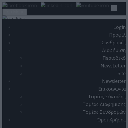
Top Menu
Login
ΑΡΧΙΚΗ
Προφίλ
Συνδρομές
ARTICLES
Διαφήμιση
COVER ISSUE
Περιοδικό
ISSUE
NewsLetter
Site
EDITORIAL
Newsletter
PRACTICAL
Επικοινωνία
Τομέας Σύνταξης
REFERENCE
Τομέας Διαφήμισης
LAW
Τομέας Συνδρομών
IT NEWS
Όροι Χρήσης