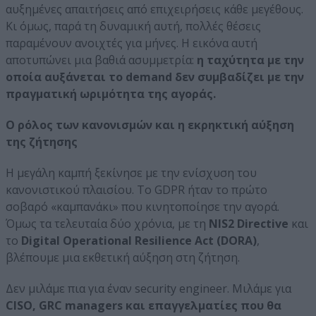
αυξημένες απαιτήσεις από επιχειρήσεις κάθε μεγέθους.
Κι όμως, παρά τη δυναμική αυτή, πολλές θέσεις
παραμένουν ανοιχτές για μήνες. Η εικόνα αυτή
αποτυπώνει μια βαθιά ασυμμετρία:
η ταχύτητα με την
οποία αυξάνεται το demand δεν συμβαδίζει με την
πραγματική ωριμότητα της αγοράς.
Ο ρόλος των κανονισμών και η εκρηκτική αύξηση
της ζήτησης
Η μεγάλη καμπή ξεκίνησε με την ενίσχυση του
κανονιστικού πλαισίου. Το GDPR ήταν το πρώτο
σοβαρό «καμπανάκι» που κινητοποίησε την αγορά.
Όμως τα τελευταία δύο χρόνια, με τη
NIS2 Directive
και
το
Digital Operational Resilience Act (DORA)
,
βλέπουμε μια εκθετική αύξηση στη ζήτηση.
Δεν μιλάμε πια για έναν security engineer. Μιλάμε για
CISO, GRC managers και επαγγελματίες που θα