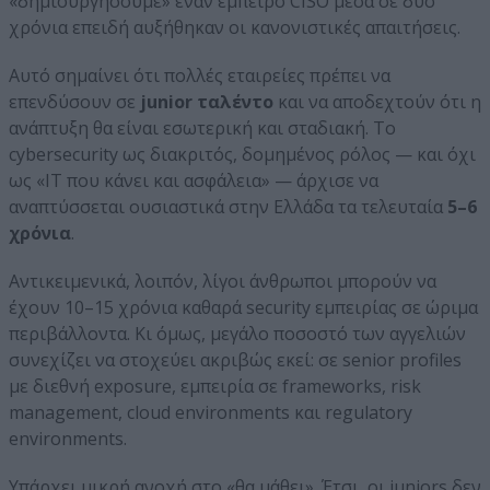
«δημιουργήσουμε» έναν έμπειρο CISO μέσα σε δύο
χρόνια επειδή αυξήθηκαν οι κανονιστικές απαιτήσεις.
Αυτό σημαίνει ότι πολλές εταιρείες πρέπει να
επενδύσουν σε
junior ταλέντο
και να αποδεχτούν ότι η
ανάπτυξη θα είναι εσωτερική και σταδιακή. Το
cybersecurity ως διακριτός, δομημένος ρόλος — και όχι
ως «IT που κάνει και ασφάλεια» — άρχισε να
αναπτύσσεται ουσιαστικά στην Ελλάδα τα τελευταία
5–6
χρόνια
.
Αντικειμενικά, λοιπόν, λίγοι άνθρωποι μπορούν να
έχουν 10–15 χρόνια καθαρά security εμπειρίας σε ώριμα
περιβάλλοντα. Κι όμως, μεγάλο ποσοστό των αγγελιών
συνεχίζει να στοχεύει ακριβώς εκεί: σε senior profiles
με διεθνή exposure, εμπειρία σε frameworks, risk
management, cloud environments και regulatory
environments.
Υπάρχει μικρή ανοχή στο «θα μάθει». Έτσι, οι juniors δεν