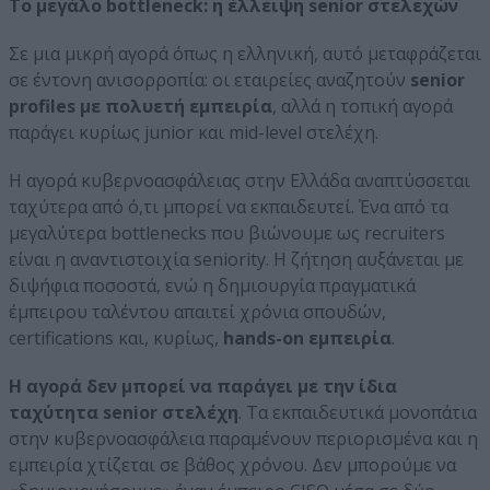
Το μεγάλο bottleneck: η έλλειψη senior στελεχών
Σε μια μικρή αγορά όπως η ελληνική, αυτό μεταφράζεται
σε έντονη ανισορροπία: οι εταιρείες αναζητούν
senior
profiles με πολυετή εμπειρία
, αλλά η τοπική αγορά
παράγει κυρίως junior και mid-level στελέχη.
Η αγορά κυβερνοασφάλειας στην Ελλάδα αναπτύσσεται
ταχύτερα από ό,τι μπορεί να εκπαιδευτεί. Ένα από τα
μεγαλύτερα bottlenecks που βιώνουμε ως recruiters
είναι η αναντιστοιχία seniority. Η ζήτηση αυξάνεται με
διψήφια ποσοστά, ενώ η δημιουργία πραγματικά
έμπειρου ταλέντου απαιτεί χρόνια σπουδών,
certifications και, κυρίως,
hands-on εμπειρία
.
Η αγορά δεν μπορεί να παράγει με την ίδια
ταχύτητα senior στελέχη
. Τα εκπαιδευτικά μονοπάτια
στην κυβερνοασφάλεια παραμένουν περιορισμένα και η
εμπειρία χτίζεται σε βάθος χρόνου. Δεν μπορούμε να