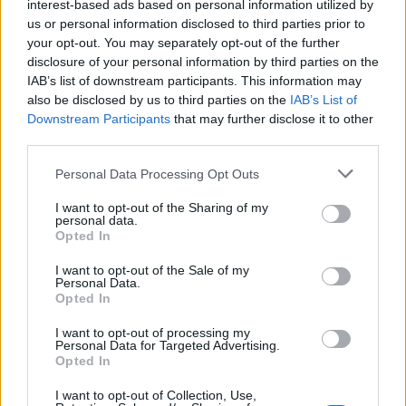
interest-based ads based on personal information utilized by
Δεν εξετάζουν μόνο τον μισθό. Αξιολογούν
ωριμότητα
us or personal information disclosed to third parties prior to
οργανισμού, εύρος έργων, έκθεση σε σύγχρονες
your opt-out. You may separately opt-out of the further
τεχνολογίες και προοπτική εξέλιξης
.
disclosure of your personal information by third parties on the
IAB’s list of downstream participants. This information may
Από την πλευρά των εταιρειών, βλέπουμε επίσης μια
also be disclosed by us to third parties on the
IAB’s List of
σημαντική αλλαγή προσέγγισης. Εκεί που στο παρελθόν
Downstream Participants
that may further disclose it to other
απευθύνονταν σε εμάς αφού είχαν «εξαντλήσει» την
third parties.
εσωτερική αναζήτηση, πλέον πολλές έρχονται
Personal Data Processing Opt Outs
προληπτικά.
I want to opt-out of the Sharing of my
Ζητούν
χαρτογράφηση αγοράς
, πριν ανοίξει επίσημα
personal data.
Opted In
η θέση. Θέλουν να κατανοήσουν τι σημαίνει ρεαλιστικό
πακέτο, πόσος χρόνος απαιτείται για να βρεθεί το
I want to opt-out of the Sale of my
κατάλληλο προφίλ και αν ο ρόλος που έχουν σχεδιάσει
Personal Data.
Opted In
είναι ελκυστικός.
I want to opt-out of processing my
Η συζήτηση έχει γίνει πιο στρατηγική. Δεν
Personal Data for Targeted Advertising.
Opted In
λειτουργούμε απλώς ως πάροχοι βιογραφικών.
Λειτουργούμε ως
μεταφραστές και σύμβουλοι της
I want to opt-out of Collection, Use,