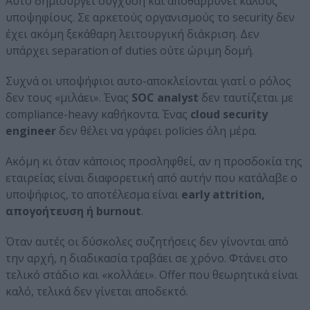
Αυτό δημιουργεί σύγχυση και αποθαρρύνει καλούς
υποψηφίους. Σε αρκετούς οργανισμούς το security δεν
έχει ακόμη ξεκάθαρη λειτουργική διάκριση. Δεν
υπάρχει separation of duties ούτε ώριμη δομή.
Συχνά οι υποψήφιοι αυτο-αποκλείονται γιατί ο ρόλος
δεν τους «μιλάει». Ένας
SOC analyst
δεν ταυτίζεται με
compliance-heavy καθήκοντα. Ένας
cloud security
engineer
δεν θέλει να γράφει policies όλη μέρα.
Ακόμη κι όταν κάποιος προσληφθεί, αν η προσδοκία της
εταιρείας είναι διαφορετική από αυτήν που κατάλαβε ο
υποψήφιος, το αποτέλεσμα είναι
early attrition,
απογοήτευση ή burnout
.
Όταν αυτές οι δύσκολες συζητήσεις δεν γίνονται από
την αρχή, η διαδικασία τραβάει σε χρόνο. Φτάνει στο
τελικό στάδιο και «κολλάει». Offer που θεωρητικά είναι
καλό, τελικά δεν γίνεται αποδεκτό.