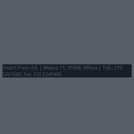
Smart Press A.E. | Μάγερ 11, 10438, Αθήνα | Τηλ.: 210
5201500, Fax: 210 5241900