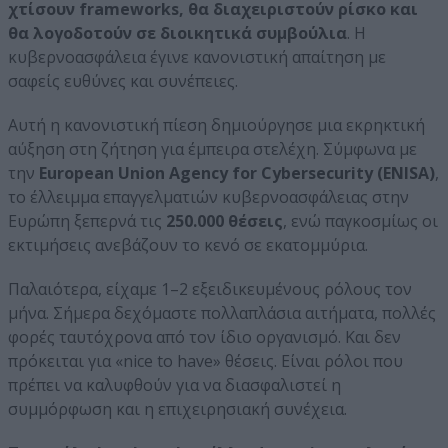
χτίσουν frameworks, θα διαχειριστούν ρίσκο και
θα λογοδοτούν σε διοικητικά συμβούλια
. Η
κυβερνοασφάλεια έγινε κανονιστική απαίτηση με
σαφείς ευθύνες και συνέπειες.
Αυτή η κανονιστική πίεση δημιούργησε μια εκρηκτική
αύξηση στη ζήτηση για έμπειρα στελέχη. Σύμφωνα με
την
European Union Agency for Cybersecurity (ENISA)
,
το έλλειμμα επαγγελματιών κυβερνοασφάλειας στην
Ευρώπη ξεπερνά τις
250.000 θέσεις
, ενώ παγκοσμίως οι
εκτιμήσεις ανεβάζουν το κενό σε εκατομμύρια.
Παλαιότερα, είχαμε 1–2 εξειδικευμένους ρόλους τον
μήνα. Σήμερα δεχόμαστε πολλαπλάσια αιτήματα, πολλές
φορές ταυτόχρονα από τον ίδιο οργανισμό. Και δεν
πρόκειται για «nice to have» θέσεις. Είναι ρόλοι που
πρέπει να καλυφθούν για να διασφαλιστεί η
συμμόρφωση και η επιχειρησιακή συνέχεια.