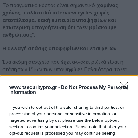
Το πραγματικό κόστος είναι σημαντικό:
χαμένος
χρόνος, πολλαπλά interview cycles χωρίς
αποτέλεσμα, κακή εμπειρία υποψηφίων και
εσωτερική απογοήτευση ότι “δεν βρίσκουμε
ανθρώπους”
.
Η αλλαγή στάσης υποψηφίων και εταιρειών
Ένα ακόμη στοιχείο που έχει αλλάξει ριζικά είναι η
στάση των ίδιων των υποψηφίων. Παλαιότερα, το να
εργάζεται κάποιος σε μια «σταθερή ελληνική εταιρεία»
αποτελούσε ισχυρό πλεονέκτημα.
www.itsecuritypro.gr -
Do Not Process My Personal
Information
Σήμερα, πολλοί έμπειροι επαγγελματίες επιλέγουν
διεθνή περιβάλλοντα με ώριμες ομάδες, ξεκάθαρες
If you wish to opt-out of the sale, sharing to third parties, or
δομές και ανταγωνιστικά benefits
. Συζητούν για
processing of your personal or sensitive information for
scope ρόλου, στρατηγική ασφάλειας, reporting lines,
targeted advertising by us, please use the below opt-out
budget και ομάδα.
section to confirm your selection. Please note that after your
opt-out request is processed you may continue seeing