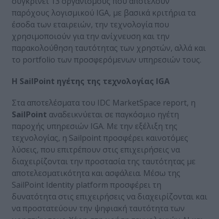
συγκρίνει 13 οργανισμούς που αποτελούν
παρόχους λογισμικού IGA, με βασικά κριτήρια τα
έσοδα των εταιρειών, την τεχνολογία που
χρησιμοποιούν για την ανίχνευση και την
παρακολούθηση ταυτότητας των χρηστών, αλλά και
το portfolio των προσφερόμενων υπηρεσιών τους.
Η
SailPoint
ηγέτης της τεχνολογίας
IGA
Στα αποτελέσματα του IDC MarketSpace report, η
SailPoint
αναδεικνύεται σε παγκόσμιο ηγέτη
παροχής υπηρεσιών IGA. Με την εξέλιξη της
τεχνολογίας, η Sailpoint προσφέρει καινοτόμες
λύσεις, που επιτρέπουν στις επιχειρήσεις να
διαχειρίζονται την προστασία της ταυτότητας με
αποτελεσματικότητα και ασφάλεια. Μέσω της
SailPoint Identity platform προσφέρει τη
δυνατότητα στις επιχειρήσεις να διαχειρίζονται και
να προστατεύουν την ψηφιακή ταυτότητα των