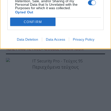
Η Pylones Hellas ανακοινώνει την έβδομη
Retention, Sale, and/or Sharing of my
Personal Data that Is Unrelated with the
ετήσια έρευνα «The State of Cybersecurity»
Purposes for which it was collected.
Opted Out
ΕΓΓΡΑΦΗ ΣΤΟ NEWSLETTER
CONFIRM
Data Deletion
Data Access
Privacy Policy
ΤΕΛΕΥΤΑΙΟ ΤΕΥΧΟΣ
Περιεχόμενα τεύχους