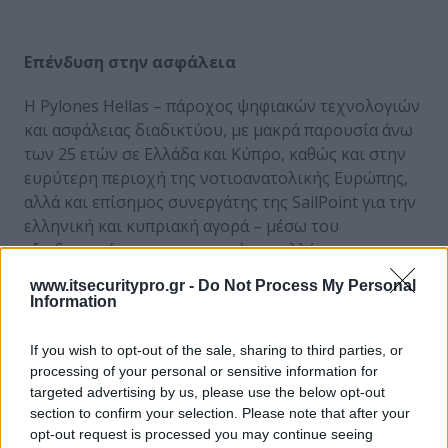
Επένδυση στην ασφάλεια
H Pylones Hellas – πάροχος ψηφιακών τεχνολογιών
και ασφάλειας διαδικτύου, με μακρά παρουσία άνω
των 25 ετών σε Ελλάδα και Κύπρο, καθώς και στην
ευρύτερη περιοχή της νοτιοανατολικής Ευρώπης,
αλλά και επίσημος συνεργάτης της SailPoint για την
ελληνική και κυπριακή αγορά – μέσω του
εξειδικευμένου προσωπικού της αλλά και με την
καθοδήγηση των έμπειρων μηχανικών της SailPoint,
www.itsecuritypro.gr -
Do Not Process My Personal
παρέχει τις υπηρεσίες IGA, αναλαμβάνοντας την
Information
εγκατάσταση της πλατφόρμας αλλά και τον
μετέπειτα έλεγχο λειτουργίας της.
If you wish to opt-out of the sale, sharing to third parties, or
processing of your personal or sensitive information for
Μπορείτε να βρείτε περισσότερες πληροφορίες
targeted advertising by us, please use the below opt-out
σχετικά με τις υπηρεσίες της Pylones Hellas εδώ:
section to confirm your selection. Please note that after your
opt-out request is processed you may continue seeing
https://www.pylones.gr/