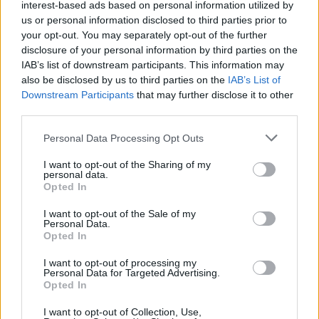
interest-based ads based on personal information utilized by
us or personal information disclosed to third parties prior to
your opt-out. You may separately opt-out of the further
disclosure of your personal information by third parties on the
IAB’s list of downstream participants. This information may
also be disclosed by us to third parties on the
IAB’s List of
ΣΧΕΤΙΚΑ ΑΡΘΡΑ
Downstream Participants
that may further disclose it to other
third parties.
Personal Data Processing Opt Outs
Patch Management as a Service: Τώρα που
I want to opt-out of the Sharing of my
γνωρίζετε το ρίσκο, πώς το διαχειρίζεστε
personal data.
Opted In
σωστά;
I want to opt-out of the Sale of my
Personal Data.
Opted In
Pylones Hellas και AEG αναδεικνύουν νέα
εργαλεία που ενισχύουν Compliance και
I want to opt-out of processing my
Operations ενόψει των αλλαγών του SWIFT
Personal Data for Targeted Advertising.
Opted In
I want to opt-out of Collection, Use,