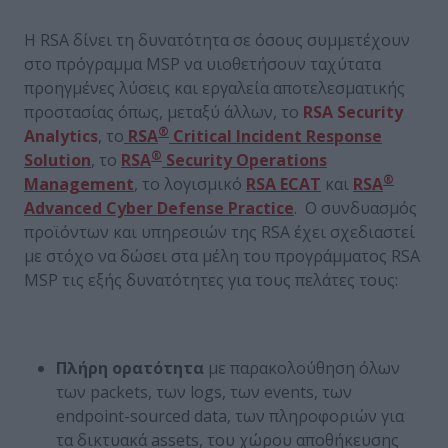
Η RSA δίνει τη δυνατότητα σε όσους συμμετέχουν
στο πρόγραμμα MSΡ να υιοθετήσουν ταχύτατα
προηγμένες λύσεις και εργαλεία αποτελεσματικής
προστασίας όπως, μεταξύ άλλων, το
RSA Security
®
Analytics
, το
RSA
Critical Incident Response
®
Solution
, το
RSA
Security Operations
®
Management
, το λογισμικό
RSA ECAT
και
RSA
Advanced Cyber Defense Practice
. Ο συνδυασμός
προϊόντων και υπηρεσιών της RSA έχει σχεδιαστεί
με στόχο να δώσει στα μέλη του προγράμματος RSA
MSP τις εξής δυνατότητες για τους πελάτες τους:
Πλήρη ορατότητα
με παρακολούθηση όλων
των packets, των logs, των events, των
endpoint-sourced data, των πληροφοριών για
τα δικτυακά assets, του χώρου αποθήκευσης