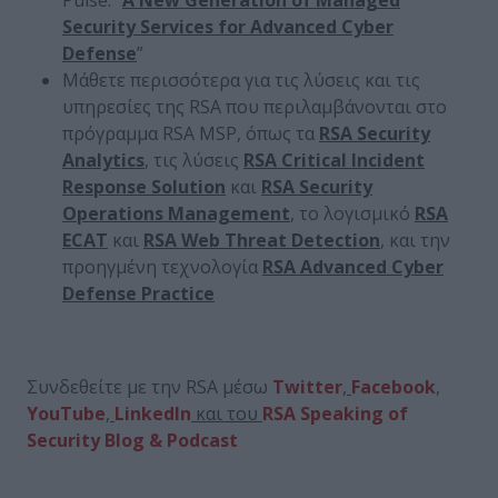
Security Services for Advanced Cyber
Defense
”
Μάθετε περισσότερα για τις λύσεις και τις
υπηρεσίες της RSA που περιλαμβάνονται στο
πρόγραμμα RSA MSP, όπως τα
RSA Security
Analytics
, τις λύσεις
RSA Critical Incident
Response Solution
και
RSA Security
Operations Management
, το λογισμικό
RSA
ECAT
και
RSA Web Threat Detection
, και την
προηγμένη τεχνολογία
RSA Advanced Cyber
Defense Practice
Συνδεθείτε με την RSA μέσω
Twitter
,
Facebook
,
YouTube
,
LinkedIn
και του
RSA Speaking of
Security Blog & Podcast