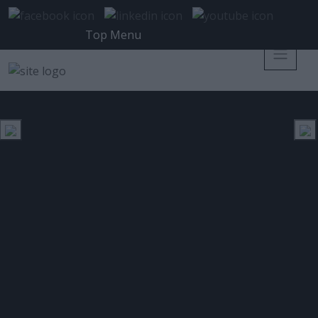
Top Menu
Η RSA παρουσιάζει μια νέα γενιά
Managed Security Services
Posted 28 Φεβρουαρίου 2014 on
SECURITY NEWS
Tags:
Managed Security Services
,
RSA
,
Verizon 2013 Data