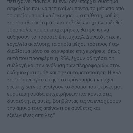
πετυχαίνει πάντα.Ά Κι ενώ δεν υπάρχει σύστημα
ασφαλείας που να πετυχαίνει πάντα, το μέτωπο από
το οποίο μπορεί να ξεκινήσει μια επίθεση, καθώς
και η επιθετικότητα των εισβολέων έχουν αυξηθεί
τόσο πολύ, που οι επιχειρήσεις θα πρέπει να
αυξήσουν το ποσοστό ΅επιτυχίαςΆ. Δυνατότητες κι
εργαλεία ανάλυσης τα οποία μέχρι πρότινος ήταν
διαθέσιμα μόνο σε κορυφαίες επιχειρήσεις, όπως
αυτά που προσφέρει η RSA, έχουν οδηγήσει τη
συλλογή και την ανάλυση των πληροφοριών στον
΅εκδημοκρατισμόΆ και την αυτοματοποίηση. Η RSA
και οι συνεργάτες της στο πρόγραμμα managed
security service ανοίγουν το δρόμο που φέρνει μια
ευρύτερη ομάδα επιχειρήσεων πιο κοντά στις
δυνατότητες αυτές, βοηθώντας τις να ενισχύσουν
την άμυνα τους απέναντι σε σύνθετες και
εξελιγμένες απειλές.”