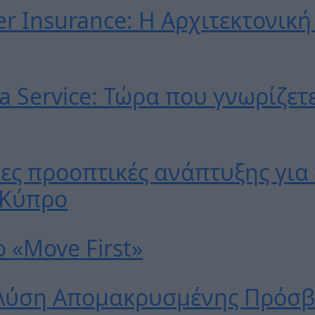
ber Insurance: Η Αρχιτεκτονικ
ήνα | Τηλ.: 210 5201500, Fax: 210 5241900
 Service: Τώρα που γνωρίζετε
έες προοπτικές ανάπτυξης για 
 Κύπρο
 «Move First»
Λύση Απομακρυσμένης Πρόσβα