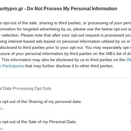
uritypro.gr -
Do Not Process My Personal Information
SO για τις ανάγκες του σήμε
to opt-out of the sale, sharing to third parties, or processing of your per
formation for targeted advertising by us, please use the below opt-out s
B
r selection. Please note that after your opt-out request is processed y
επιλέγει προϊόντα. Επιλέγει 
eing interest-based ads based on personal information utilized by us or
disclosed to third parties prior to your opt-out. You may separately opt-
losure of your personal information by third parties on the IAB’s list of
. This information may also be disclosed by us to third parties on the
IA
 Επιχειρησιακό Ηγέτη
Participants
that may further disclose it to other third parties.
 said…
l Data Processing Opt Outs
 Τεχνικός Υπεύθυνος σε Στρα
o opt-out of the Sharing of my personal data.
In
τικότητας
o opt-out of the Sale of my Personal Data.
In