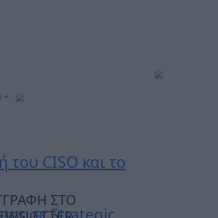
Η
ή του CISO και το
ΓΓΡΑΦΗ ΣΤΟ
tor σε Strategic
EWSLETTER