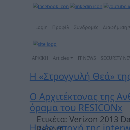
Login
Προφίλ
Συνδρομές
Διαφήμιση
ΑΡΧΙΚΗ
Articles
IT NEWS
SECURITY N
Η «Στρογγυλή Θεά» τη
Ο Αρχιτέκτονας της Αν
όραμα του RESICONx
Ετικέτα:
Verizon 2013 Da
Η νέα εποχή της interw
Report