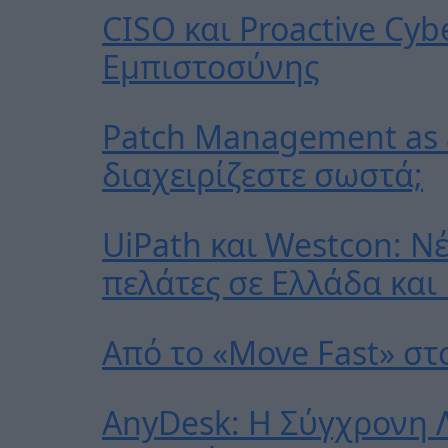
CISO και Proactive Cy
Εμπιστοσύνης
Smart Press A.E. | Μάγερ 11, 10438, Αθ
Patch Management as a
διαχειρίζεστε σωστά;
UiPath και Westcon: Ν
πελάτες σε Ελλάδα και
Από το «Move Fast» στο
AnyDesk: Η Σύγχρονη 