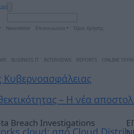
Newsletter
Επικοινωνία
Όροι Χρήσης
EWS
BUSINESS IT
INTERVIEWS
REPORTS
ONLINE ΤΕΥΧ
ς Κυβερνοασφάλειας
θεκτικότητας – Η νέα αποστολ
ta Breach Investigations
Ε
orks.cloud: από Cloud Distribu
N