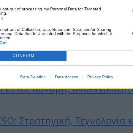
Α
 AI: Από την Προστασία στη 
to opt-out of processing my Personal Data for Targeted
ing.
In
ή ασφάλεια στη στρατηγική 
o opt-out of Collection, Use, Retention, Sale, and/or Sharing
ersonal Data that Is Unrelated with the Purposes for which it
lected.
Out
ν πραγματικών επιθέσεων
CONFIRM
 εταίρος της διοίκησης
Data Deletion
Data Access
Privacy Policy
 CISO: Δύναμη, ανθεκτικότητ
ISO: Στρατηγική, Τεχνολογία