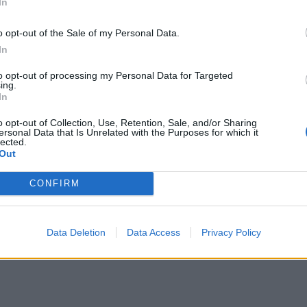
In
enovo tablets από τη Westnet οι έλληνες οπαδοί
o opt-out of the Sale of my Personal Data.
να αποκτήσουν όποιο tablet Lenovo ταιριάζει στο
In
ς αλυσίδες καταστημάτων τεχνολογίας και σε
to opt-out of processing my Personal Data for Targeted
ing.
In
o opt-out of Collection, Use, Retention, Sale, and/or Sharing
ersonal Data that Is Unrelated with the Purposes for which it
lected.
Out
N
CONFIRM
ιείται αποκλειστικά στον χώρο της διανομής
ολογίας, από το 2005. Η εταιρεία προσφέρει ένα
Data Deletion
Data Access
Privacy Policy
νομή και την αντιπροσώπευση προϊόντων
εγάλων εταιρειών της παγκόσμιας αγοράς, όπως