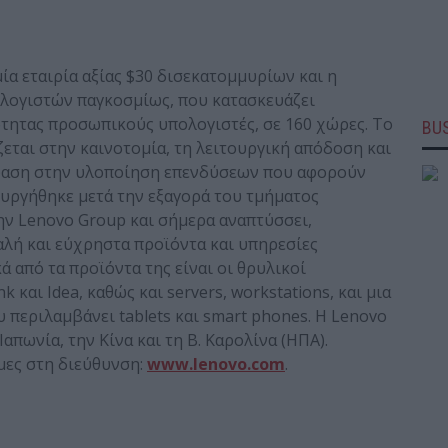
μία εταιρία αξίας $30 δισεκατομμυρίων και η
λογιστών παγκοσμίως, που κατασκευάζει
τητας προσωπικούς υπολογιστές, σε 160 χώρες. Το
BUS
εται στην καινοτομία, τη λειτουργική απόδοση και
μφαση στην υλοποίηση επενδύσεων που αφορούν
ουργήθηκε μετά την εξαγορά του τμήματος
ν Lenovo Group και σήμερα αναπτύσσει,
φαλή και εύχρηστα προϊόντα και υπηρεσίες
ά από τα προϊόντα της είναι οι θρυλικοί
και Idea, καθώς και servers, workstations, και μια
ου περιλαμβάνει tablets και smart phones. Η Lenovo
απωνία, την Κίνα και τη Β. Καρολίνα (ΗΠΑ).
μες στη διεύθυνση:
www.lenovo.com
.