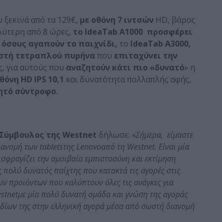
 ξεκινά από τα 129€,
με οθόνη 7 ιντσών
HD, βάρος
αλύτερη από 8 ώρες,
το IdeaTab A1000 προσφέρει
α
όσους αγαπούν το παιχνίδι,
το
IdeaTab A3000,
στή τετραπλού πυρήνα
που
επιταχύνει την
ς, για αυτούς που
αναζητούν κάτι πιο «δυνατό
» η
θόνη HD IPS 10,1
και δυνατότητα πολλαπλής αφής,
ητό σύντροφο
.
Σύμβουλος της
Westnet
δήλωσε: «
Σήμερα, είμαστε
διανομή των
tablets
της
Lenovo
από τη
Westnet
. Είναι μία
ισφραγίζει την αμοιβαία εμπιστοσύνη και εκτίμηση
ς πολύ δυνατός παίχτης που κατακτά τις αγορές στις
ων προϊόντων που καλύπτουν όλες τις ανάγκες για
stnet
με μία πολύ δυνατή ομάδα και γνώση της αγοράς
ιδίων της στην ελληνική αγορά μέσα από σωστή διανομή