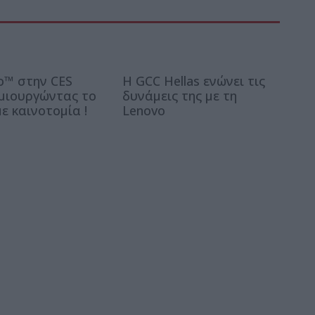
o™ στην CES
Η GCC Hellas ενώνει τις
ημιουργώντας το
δυνάμεις της με τη
ε καινοτομία !
Lenovo