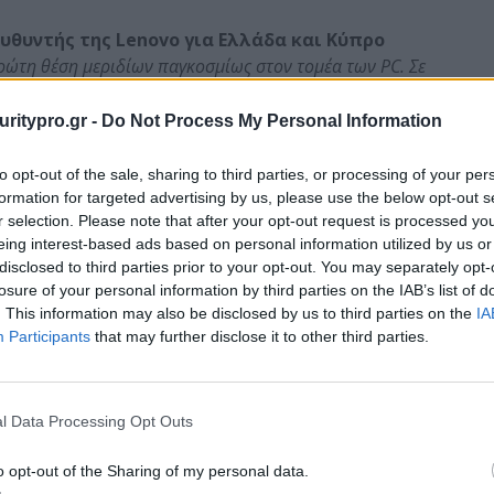
ευθυντής της
Lenovo
για Ελλάδα και Κύπρο
πρώτη θέση μεριδίων παγκοσμίως στον τομέα των
PC
. Σε
θέσαμε 45.000 συστήματα ηλεκτρονικών Υπολογιστών
ία των
tablets
, η εταιρεία έχει ήδη κερδίσει μερίδιο
uritypro.gr -
Do Not Process My Personal Information
 εξαμήνου. Θεωρούμε ότι η συνεργασία μας με τη
ν επιτυχία, ενώ παράλληλα προσδοκούμε σε μια εξίσου
to opt-out of the sale, sharing to third parties, or processing of your per
formation for targeted advertising by us, please use the below opt-out s
r selection. Please note that after your opt-out request is processed y
eing interest-based ads based on personal information utilized by us or
disclosed to third parties prior to your opt-out. You may separately opt-
losure of your personal information by third parties on the IAB’s list of
. This information may also be disclosed by us to third parties on the
IA
Participants
that may further disclose it to other third parties.
enovo Miix, Lenovo Yoga 11s και Flex
από την
κειται για εξαιρετικά λεπτές και ελαφριές συσκευές
ύσει τα πλεονεκτήματα
tablet
και
laptop
σε μια
αι η πρώτη εταιρία που εισήγαγε την έννοια
l Data Processing Opt Outs
o opt-out of the Sharing of my personal data.