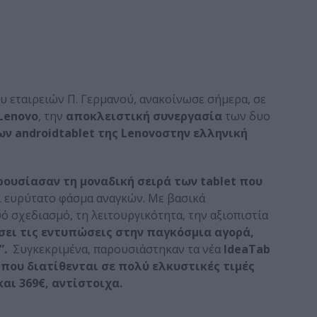
ου εταιρειών Π. Γερμανού, ανακοίνωσε σήμερα, σε
Lenovo
, την
αποκλειστική συνεργασία
των δυο
μων
android
tablet
της
Lenovo
στην ελληνική
ρουσίασαν τη μοναδική σειρά των tablet που
ει ευρύτατο φάσμα αναγκών. Με βασικά
ό σχεδιασμό, τη λειτουργικότητα, την αξιοπιστία
σει τις εντυπώσεις στην παγκόσμια αγορά,
”.
Συγκεκριμένα, παρουσιάστηκαν τα νέα
IdeaTab
 που διατίθενται σε πολύ ελκυστικές τιμές
και 369€, αντίστοιχα.