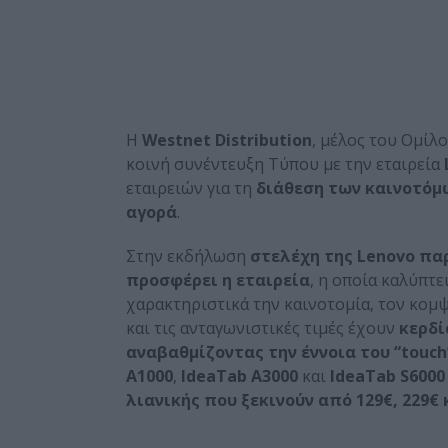
Η
Westnet
Distribution
, μέλος του Ομίλ
κοινή συνέντευξη Tύπου με την εταιρεία
εταιρειών για τη
διάθεση των καινοτό
αγορά
.
Στην εκδήλωση
στελέχη της Lenovo πα
προσφέρει η εταιρεία
, η οποία καλύπτ
χαρακτηριστικά την καινοτομία, τον κομψ
και τις ανταγωνιστικές τιμές έχουν
κερδί
αναβαθμίζοντας την έννοια του “
touch
A1000
,
IdeaTab A3000
και
IdeaTab S6000
λιανικής που ξεκινούν από
129€, 229€ 