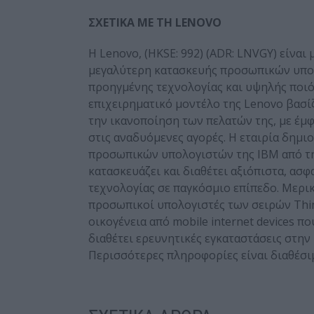
ΣΧΕΤΙΚ
Α
ΜΕ ΤΗ LENOVO
Η Lenovo, (HKSE: 992) (ADR: LNVGY) είναι 
μεγαλύτερη κατασκευής προσωπικών υπο
προηγμένης τεχνολογίας και υψηλής ποιό
επιχειρηματικό μοντέλο της Lenovo βασίζ
την ικανοποίηση των πελατών της, με έ
στις αναδυόμενες αγορές. Η εταιρία δημι
προσωπικών υπολογιστών της IBM από τη
κατασκευάζει και διαθέτει αξιόπιστα, ασ
τεχνολογίας σε παγκόσμιο επίπεδο. Μερικ
προσωπικοί υπολογιστές των σειρών Think 
οικογένεια από mobile internet devices π
διαθέτει ερευνητικές εγκαταστάσεις στην Ι
Περισσότερες πληροφορίες είναι διαθέσι