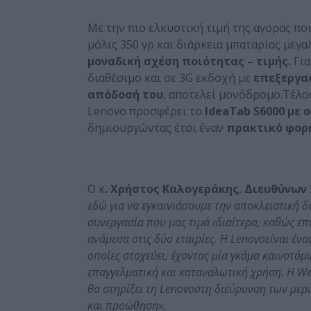
Με την πιο ελκυστική τιμή της αγοράς που
μόλις 350 γρ και διάρκεια μπαταρίας μεγ
μοναδική σχέση ποιότητας – τιμής.
Γι
διαθέσιμο και σε 3G εκδοχή με
επεξεργα
απόδοσή του
, αποτελεί μονόδρομο.Τέλο
Lenovo προσφέρει το
IdeaTab S6000 με ο
δημιουργώντας έτσι έναν
πρακτικό φορ
Ο κ
. Χρήστος Καλογεράκης
,
Διευθύνων 
εδώ για να εγκαινιάσουμε την αποκλειστική 
συνεργασία που μας τιμά ιδιαίτερα, καθώς επ
ανάμεσα στις δύο εταιρίες. Η
Lenovo
είναι ένα
οποίες στοχεύει, έχοντας μία γκάμα καινοτόμ
επαγγελματική και καταναλωτική χρήση. Η
We
θα στηρίξει τη
Lenovo
στη διεύρυνση των μερ
και προώθηση».