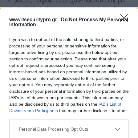
Ασφάλειας Πληροφοριών έχουν παγιδευτεί σε μια
προσπάθεια να κάνουν περισσότερα, να αγοράσουν
– επενδύσουν περισσότερο, να εγκαταστήσουν
www.itsecuritypro.gr -
Do Not Process My Personal
περισσότερα, να αξιολογήσουν τους κινδύνους και
Information
τις αδυναμίες ασφάλειας οπουδήποτε μέσα στο
εταιρικό περιβάλλον κτλ.
If you wish to opt-out of the sale, sharing to third parties, or
processing of your personal or sensitive information for
Τις περισσότερες φορές καταναλώνεται
targeted advertising by us, please use the below opt-out
περισσότερη ενέργεια στην προσπάθεια να
section to confirm your selection. Please note that after your
αξιολογηθούν λύσεις και να τεκμηριωθούν ολοένα
opt-out request is processed you may continue seeing
interest-based ads based on personal information utilized by
και περισσότερες ανάγκες προς υλοποίηση, παρά
us or personal information disclosed to third parties prior to
ενέργεια που αφορά στον προσδιορισμό των
your opt-out. You may separately opt-out of the further
πραγματικών αναγκών και του αποτελεσματικού
disclosure of your personal information by third parties on the
τρόπου επικοινωνίας των αναγκών αυτών στη
IAB’s list of downstream participants. This information may
Διοίκηση. Το ζητούμενο είναι να κατανοήσει η
also be disclosed by us to third parties on the
IAB’s List of
Διοίκηση την ανάγκη, τις πιθανές εναλλακτικές
Downstream Participants
that may further disclose it to other
επίλυσης του προβλήματος καθώς και το κόστος
third parties.
κάθε εναλλακτικής πρότασης.
Personal Data Processing Opt Outs