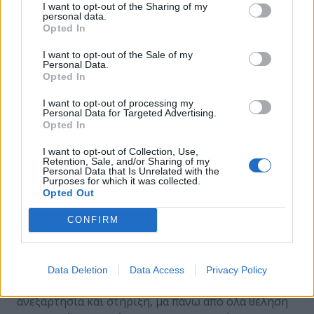
Πολλά περισσότερα μπορούν να επιτευχθούν αν
I want to opt-out of the Sharing of my
personal data.
απλά κοιτάξουμε γύρω μας με καθαρή σκέψη και
Opted In
αναρωτηθούμε «Τι είναι αυτό που προσπαθεί να
πετύχει ο Οργανισμός για τον οποίο εργαζόμαστε;».
I want to opt-out of the Sale of my
Personal Data.
Η απάντηση στην εν λόγο ερώτηση είναι αυτό για το
Opted In
οποίο η ασφάλεια πληροφοριών υπάρχει σε κάθε
Οργανισμό.
I want to opt-out of processing my
Personal Data for Targeted Advertising.
Opted In
Οργανωτική τοποθέτηση της ασφάλειας
πληροφοριών
I want to opt-out of Collection, Use,
Retention, Sale, and/or Sharing of my
Ο ρόλος και η λειτουργία ενός φορέα διαχείρισης
Personal Data that Is Unrelated with the
Purposes for which it was collected.
και συντονισμού της ασφάλειας πληροφοριών
Opted Out
αποτελεί αναγκαιότητα. Η εικονική λειτουργία ενός
τέτοιου ρόλου καλύπτει θεσμικές ή κανονιστικές
CONFIRM
απαιτήσεις, αλλά στην πραγματικότητα δε μπορεί να
διαχειριστεί αποτελεσματικά τις απαιτήσεις
ασφάλειας ενός Οργανισμού.
Data Deletion
Data Access
Privacy Policy
Η λειτουργία ενός τέτοιου φορέα απαιτεί
ανεξαρτησία και στήριξη, μα πάνω από όλα θέληση