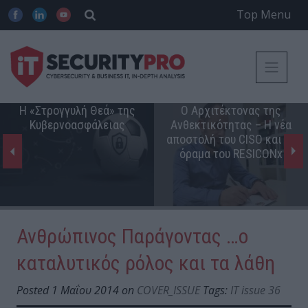
Top Menu
Η «Στρογγυλή Θεά» της
Ο Αρχιτέκτονας της
Κυβερνοασφάλειας
Ανθεκτικότητας – Η νέα
αποστολή του CISO και το
όραμα του RESICONx
Ανθρώπινος Παράγοντας …ο
καταλυτικός ρόλος και τα λάθη
Posted 1 Μαΐου 2014 on
COVER_ISSUE
Tags:
IT issue 36