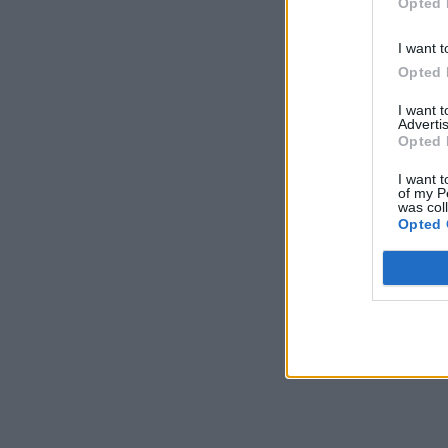
Opted 
I want t
Opted 
I want 
Advertis
Opted 
I want t
of my P
was col
Opted 