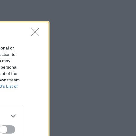
sonal or
ection to
ou may
 personal
out of the
 downstream
B’s List of