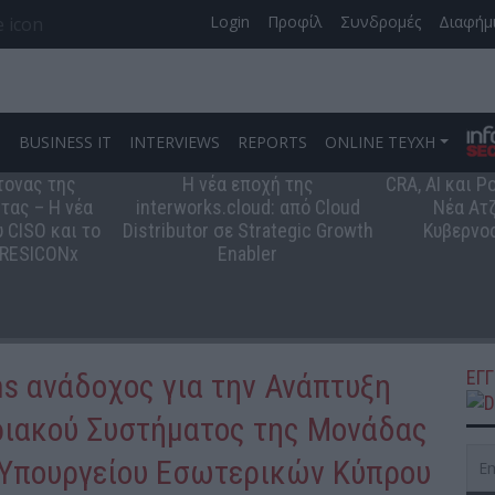
Login
Προφίλ
Συνδρομές
Διαφήμ
S
BUSINESS IT
INTERVIEWS
REPORTS
ONLINE ΤΕΥΧΗ
τονας της
Η νέα εποχή της
CRA, AI και 
τας – Η νέα
interworks.cloud: από Cloud
Νέα Ατζ
 CISO και το
Distributor σε Strategic Growth
Κυβερνο
 RESICONx
Enabler
ΕΓ
s ανάδοχος για την Ανάπτυξη
ιακού Συστήματος της Μονάδας
Υπουργείου Εσωτερικών Κύπρου