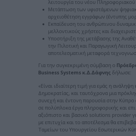
λειτουργία του νέου Πληροφοριακού
Μετάπτωση των υφιστάμενων ψηφιακώ
αρχειοθέτηση εγγράφων (έντυπης μο
Εκπαίδευση του ανθρώπινου δυναμικο
μελλοντικούς χρήστες και διαχειριστ
Υποστήριξη της μετάβασης της Αναθέ
την Πιλοτική και Παραγωγική Λειτου
αποτελεσματική μεταφορά τεχνογνωσ
Για την συγκεκριμένη σύμβαση ο
Πρόεδρ
Business
Systems
κ.Δ.Δάφνης
δήλωσε:
«Είναι ιδιαίτερη τιμή για εμάς η ανάληψ
Δημοκρατίας, και ταυτόχρονα μια πρόκλησ
συνεχή και έντονη παρουσία στην Κύπρο α
σε πολύπλοκα έργα πληροφορικής και επι
αξιόπιστο και βασικό solutions provider γ
με επιτυχία και το αποτέλεσμα θα επιβε
Ταμείων του Υπουργείου Εσωτερικών Κύ