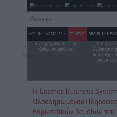
ΑΡΧΙΚΗ
ARTICLES
IT NEWS
SECURITY NEW
Η «Στρογγυλή Θεά» της
Ο Αρχιτέκ
Κυβερνοασφάλειας
Ανθεκτικότη
αποστολή του
όραμα του
Η Cosmos Business System
Ολοκληρωμένου Πληροφορ
Ευρωπαϊκών Ταμείων του 