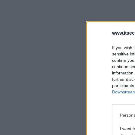
www.itsec
If you wish 
sensitive in
confirm you
continue se
information 
further disc
participants
Downstream 
Persona
I want t