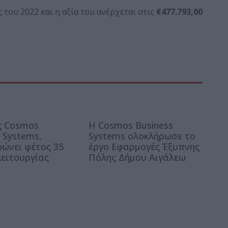
 του 2022 και η αξία του ανέρχεται στις
€477.793,00
ς Cosmos
Η Cosmos Business
 Systems,
Systems ολοκλήρωσε το
ώνει φέτος 35
έργο Εφαρμογές Έξυπνης
λειτουργίας
Πόλης Δήμου Αιγάλεω