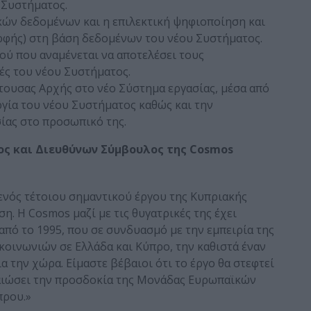
 Συστήματος.
ν δεδομένων και η επιλεκτική ψηφιοποίηση και
ρφής) στη βάση δεδομένων του νέου Συστήματος.
ύ που αναμένεται να αποτελέσει τους
ές του νέου Συστήματος.
τουσας Αρχής στο νέο Σύστημα εργασίας, μέσα από
ργία του νέου Συστήματος καθώς και την
ίας στο προσωπικό της.
ος και Διευθύνων Σύμβουλος της
Cosmos
η ενός τέτοιου σημαντικού έργου της Κυπριακής
η. Η Cosmos μαζί με τις θυγατρικές της έχει
πό το 1995, που σε συνδυασμό με την εμπειρία της
κοινωνιών σε Ελλάδα και Κύπρο, την καθιστά έναν
ια την χώρα. Είμαστε βέβαιοι ότι το έργο θα στεφτεί
βαιώσει την προσδοκία της Μονάδας Ευρωπαϊκών
πρου.»