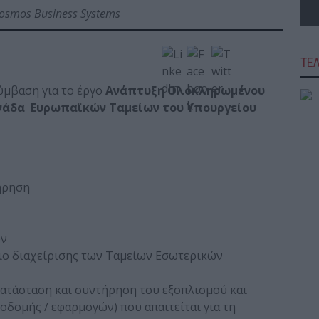
osmos Business Systems
ΤΕ
μβαση για το έργο
Ανάπτυξη Ολοκληρωμένου
άδα Ευρωπαϊκών Ταμείων του Υπουργείου
ήρηση
ών
ιο διαχείρισης των Ταμείων Εσωτερικών
κατάσταση και συντήρηση του εξοπλισμού και
οδομής / εφαρμογών) που απαιτείται για τη