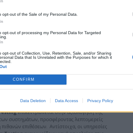
In
σμα της NIS2.
o opt-out of the Sale of my Personal Data.
η με τη NIS2 απαιτεί επενδύσεις σε τεχνολογίες
In
ιμετώπιση απειλών, καθώς και για την αποκατάσταση
ης.
to opt-out of processing my Personal Data for Targeted
ing.
In
isek
για Συμμόρφωση με τη NIS
2
o opt-out of Collection, Use, Retention, Sale, and/or Sharing
 μια σύνθετη και απαιτητική διαδικασία. Οι
ersonal Data that Is Unrelated with the Purposes for which it
lected.
ελούν μια κρίσιμη συνιστώσα για την επίτευξη αυτής
Out
ευμένες λύσεις που βοηθούν τους οργανισμούς να
στα συστήματά τους. Η Logisek παρέχει μια ευρεία
CONFIRM
tion testing που συμβάλλουν στην ενίσχυση της
στη συμμόρφωση με τις νέες απαιτήσεις της
Data Deletion
Data Access
Privacy Policy
Testing
επικεντρώνεται στην αξιολόγηση της
των συστημάτων, προσφέροντας λεπτομερείς
 πιθανών επιθέσεων. Αντίστοιχα, οι υπηρεσίες