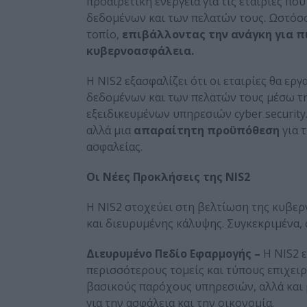
προαιρετική ενέργεια για τις εταιρίες π
δεδομένων και των πελατών τους. Ωστόσο,
τοπίο,
επιβάλλοντας την ανάγκη για π
κυβερνοασφάλεια.
Η NIS2 εξασφαλίζει ότι οι εταιρίες θα ε
δεδομένων και των πελατών τους μέσω τη
εξειδικευμένων υπηρεσιών cyber security.
αλλά μια
απαραίτητη προϋπόθεση
για 
ασφαλείας.
Οι Νέες Προκλήσεις της NIS
2
Η NIS2 στοχεύει στη βελτίωση της κυβ
και διευρυμένης κάλυψης. Συγκεκριμένα, 
Διευρυμένο Πεδίο Εφαρμογής –
Η NIS2 
περισσότερους τομείς και τύπους επιχει
βασικούς παρόχους υπηρεσιών, αλλά και 
για την ασφάλεια και την οικονομία.