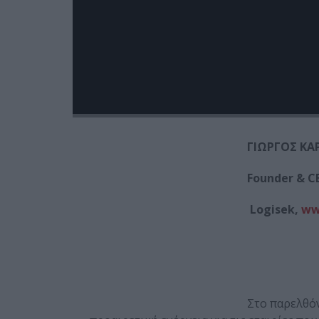
Logisek,
ww
ΓΙΩΡΓΟΣ
ΚΑ
Founder & CE
Logisek,
ww
Στο παρελθό