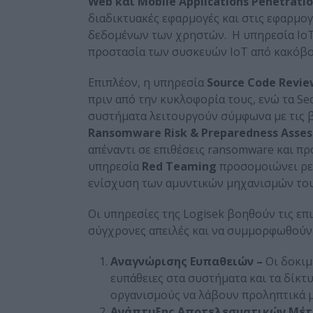
Web και
Mobile
Applications
Penetratio
διαδικτυακές εφαρμογές και στις εφαρμο
δεδομένων των χρηστών. Η υπηρεσία IoT 
προστασία των συσκευών IoT από κακόβου
Επιπλέον, η υπηρεσία
Source Code Revi
πριν από την κυκλοφορία τους, ενώ τα Sec
συστήματα λειτουργούν σύμφωνα με τις β
Ransomware Risk & Preparedness Asse
απέναντι σε επιθέσεις ransomware και προ
υπηρεσία
Red Teaming
προσομοιώνει ρεα
ενίσχυση των αμυντικών μηχανισμών του
Οι υπηρεσίες της Logisek βοηθούν τις επ
σύγχρονες απειλές και να συμμορφωθούν 
Αναγνώρισης Ευπαθειών –
Οι δοκιμ
ευπάθειες στα συστήματα και τα δίκ
οργανισμούς να λάβουν προληπτικά μ
Ανάπτυξης Αποτελεσματικών Μέτ