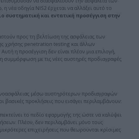
ου επιθυμούσαν να διασφαλίσουν την ασφάλεια των
 η νέα οδηγία NIS2 έρχεται να αλλάξει αυτό το
ιο συστηματική και εντατική προσέγγιση στην
ργαστούν προς τη βελτίωση της ασφάλειας των
ς χρήσης penetration testing και άλλων
 Αυτή η προσέγγιση δεν είναι πλέον μια επιλογή,
τη συμμόρφωση με τις νέες αυστηρές προδιαγραφές
ερνοασφάλειας μέσω αυστηρότερων προδιαγραφών
οι βασικές προκλήσεις που εισάγει περιλαμβάνουν:
επεκτείνει το πεδίο εφαρμογής της ώστε να καλύψει
ρήσεων. Πλέον, δεν περιλαμβάνει μόνο τους
μικρότερες επιχειρήσεις που θεωρούνται κρίσιμες