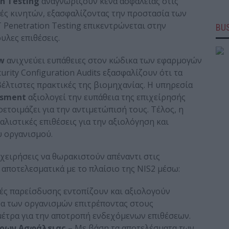
n Testing
αναγνωρίζουν κενά ασφαλείας στις
γές κινητών, εξασφαλίζοντας την προστασία των
Penetration Testing επικεντρώνεται στην
BUS
λες επιθέσεις.
ew
ανιχνεύει ευπάθειες στον κώδικα των εφαρμογών
urity Configuration Audits εξασφαλίζουν ότι τα
έλτιστες πρακτικές της βιομηχανίας. Η υπηρεσία
ssment
αξιολογεί την ευπάθεια της επιχείρησής
ετοιμάζει για την αντιμετώπισή τους. Τέλος, η
λιστικές επιθέσεις για την αξιολόγηση και
 οργανισμού.
ιχειρήσεις να θωρακιστούν απέναντι στις
αποτελεσματικά με το πλαίσιο της NIS2 μέσω:
ές παρείσδυσης εντοπίζουν και αξιολογούν
τυα των οργανισμών επιτρέποντας στους
έτρα για την αποτροπή ενδεχόμενων επιθέσεων.
ρων Ασφάλειας –
Με βάση τα αποτελέσματα των