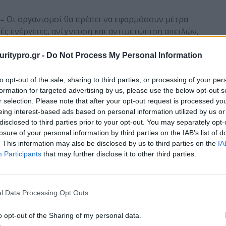
 –
Οι οργανισμοί θα πρέπει να εφαρμόσουν μέτρα
ς ενέργειες, ανίχνευση και αντιμετώπιση απειλών,
άτων σε περίπτωση παραβίασης.
uritypro.gr -
Do Not Process My Personal Information
ν –
Η NIS2 απαιτεί την άμεση αναφορά συμβάντων
πλαισίων. Αυτό σημαίνει ότι οι οργανισμοί θα
to opt-out of the sale, sharing to third parties, or processing of your per
και να αναφέρουν γρήγορα οποιαδήποτε παραβίαση
formation for targeted advertising by us, please use the below opt-out s
οφορίες για το συμβάν και τα μέτρα που λήφθηκαν
r selection. Please note that after your opt-out request is processed y
eing interest-based ads based on personal information utilized by us or
disclosed to third parties prior to your opt-out. You may separately opt-
losure of your personal information by third parties on the IAB’s list of
ών –
Οι οργανισμοί θα χρειαστεί να αναβαθμίσουν
. This information may also be disclosed by us to third parties on the
IA
α να καλύψουν τις νέες απαιτήσεις της NIS2. Αυτό
Participants
that may further disclose it to other third parties.
για την ανίχνευση και την αντιμετώπιση
 μέτρων για την προστασία των δεδομένων και των
l Data Processing Opt Outs
σε εκπαιδευτικά προγράμματα των εργαζομένων
o opt-out of the Sharing of my personal data.
λτιστες πρακτικές για την ασφάλεια των