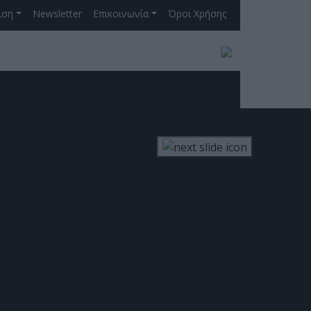
ιση
Newsletter
Επικοινωνία
Όροι Χρήσης
ινός Στόχος
ΓΡΑΦΗ ΣΤΟ NEWSLETTER