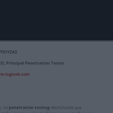
w.logisek.com
ΡΠΟΥΖΑΣ
O, Principal Penetration Tester
w.logisek.com
ν, το
penetration
testing
αποτελούσε μια