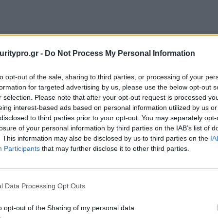
NIS2 Day: Η Pylones Hellas
uritypro.gr -
Do Not Process My Personal Information
καλωσορίζει τον Cyber
to opt-out of the sale, sharing to third parties, or processing of your per
Month, σηματοδοτώντας μια
formation for targeted advertising by us, please use the below opt-out s
νέα εποχή στην
r selection. Please note that after your opt-out request is processed y
κυβερνοασφάλεια
eing interest-based ads based on personal information utilized by us or
disclosed to third parties prior to your opt-out. You may separately opt-
Η Pylones Hellas, καλωσορίζοντας τον «Cyber
losure of your personal information by third parties on the IAB’s list of
Month», πραγματοποίησε την εκδήλωση
. This information may also be disclosed by us to third parties on the
IA
Participants
that may further disclose it to other third parties.
«NIS2 Day by Pylones» στο The Ellinikon
ρα
Experience Centre, κατά…
Posted on 11 Οκτ 2024
l Data Processing Opt Outs
o opt-out of the Sharing of my personal data.