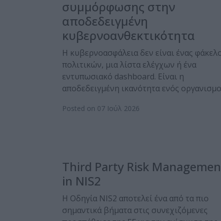
συμμόρφωσης στην
αποδεδειγμένη
κυβερνοανθεκτικότητα
Η κυβερνοασφάλεια δεν είναι ένας φάκελ
πολιτικών, μια λίστα ελέγχων ή ένα
εντυπωσιακό dashboard. Είναι η
αποδεδειγμένη ικανότητα ενός οργανισμ
Posted on 07 Ιούλ 2026
Third Party Risk Managemen
in NIS2
Η Οδηγία NIS2 αποτελεί ένα από τα πιο
σημαντικά βήματα στις συνεχιζόμενες