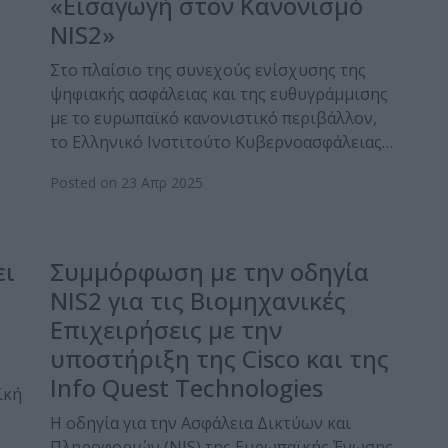
«Εισαγωγή στον Κανονισμό
NIS2»
Στο πλαίσιο της συνεχούς ενίσχυσης της
ψηφιακής ασφάλειας και της ευθυγράμμισης
με το ευρωπαϊκό κανονιστικό περιβάλλον,
το Ελληνικό Ινστιτούτο Κυβερνοασφάλειας…
Posted on 23 Απρ 2025
ει
Συμμόρφωση με την οδηγία
NIS2 για τις Βιομηχανικές
Επιχειρήσεις με την
υποστήριξη της Cisco και της
Info Quest Technologies
ϊκή
Η οδηγία για την Ασφάλεια Δικτύων και
Πληροφοριών (NIS) της Ευρωπαϊκής Ένωσης