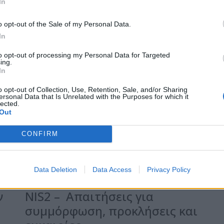
In
o opt-out of the Sale of my Personal Data.
Στο Υπουργικό Συμβούλιο το
In
Νομοσχέδιο για την
to opt-out of processing my Personal Data for Targeted
ενσωμάτωση της Οδηγίας
ing.
In
NIS2 στο εθνικό δίκαιο
o opt-out of Collection, Use, Retention, Sale, and/or Sharing
Ο Υπουργός Ψηφιακής Διακυβέρνησης,
ersonal Data that Is Unrelated with the Purposes for which it
lected.
κού
Δημήτρης Παπαστεργίου, παρουσίασε
Out
ία
σήμερα κατά τη διάρκεια του Υπουργικού
Συμβουλίου το νομοσχέδιο με το οποίο θα…
CONFIRM
Posted on 28 Αυγ 2024
Data Deletion
Data Access
Privacy Policy
ν
NIS2 – Απαιτήσεις για
συμμόρφωση, προκλήσεις και