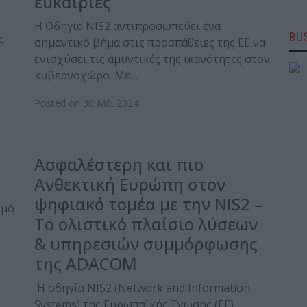
ευκαιρίες
Η Οδηγία NIS2 αντιπροσωπεύει ένα
BUS
ς
σημαντικό βήμα στις προσπάθειες της ΕΕ να
ενισχύσει τις αμυντικές της ικανότητες στον
κυβερνοχώρο. Με…
Posted on 30 Μάι 2024
Ασφαλέστερη και πιο
Ανθεκτική Ευρώπη στον
ψηφιακό τομέα με την NIS2 –
θμό
To ολιστικό πλαίσιο λύσεων
& υπηρεσιών συμμόρφωσης
της ADACOM
Η οδηγία NIS2 (Network and Information
Systems) της Ευρωπαϊκής Ένωσης (ΕΕ)