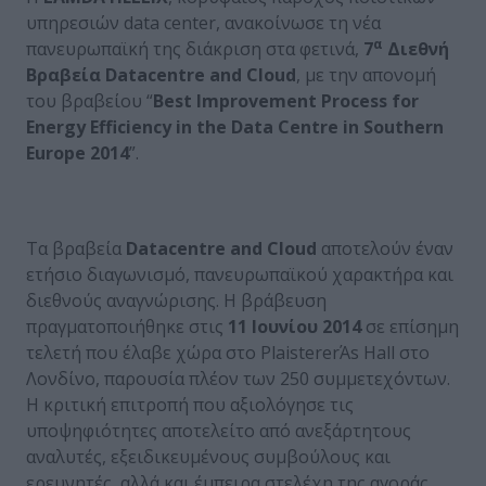
υπηρεσιών data center, ανακοίνωσε τη νέα
α
πανευρωπαϊκή της διάκριση στα φετινά,
7
Διεθνή
Βραβεία Datacentre and Cloud
, με την απονομή
του βραβείου “
Best Improvement Process for
Energy Efficiency in the Data Centre in Southern
Europe 2014
”.
Τα βραβεία
Datacentre and Cloud
αποτελούν έναν
ετήσιο διαγωνισμό, πανευρωπαϊκού χαρακτήρα και
διεθνούς αναγνώρισης. Η βράβευση
πραγματοποιήθηκε στις
11 Ιουνίου 2014
σε επίσημη
τελετή που έλαβε χώρα στο PlaistererΆs Hall στο
Λονδίνο, παρουσία πλέον των 250 συμμετεχόντων.
Η κριτική επιτροπή που αξιολόγησε τις
υποψηφιότητες αποτελείτο από ανεξάρτητους
αναλυτές, εξειδικευμένους συμβούλους και
ερευνητές, αλλά και έμπειρα στελέχη της αγοράς