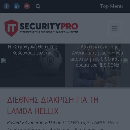
Top Menu
Η «Στρογγυλή Θεά» της
Ο Αρχιτέκτονας της
Κυβερνοασφάλειας
Ανθεκτικότητας – Η νέα
αποστολή του CISO και το
όραμα του RESICONx
ΔΙΕΘΝΗΣ ΔΙΑΚΡΙΣΗ ΓΙΑ ΤΗ
LAMDA HELLIX
Posted 23 Ιουνίου 2014 on
IT NEWS
Tags:
LAMDA Hellix
,
Δημήτρης Κάνταρος
,
Διαδικασίες Βελτίωσης της