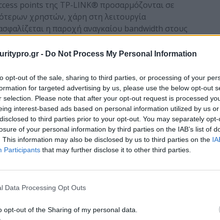
 access points της TP-LINK® προσαρμόζονται σε
σότερων χρηστών, χάρη στη λειτουργία
ασφαλίζεται η παροχή αναγκαίου bandwidth στους
τουργίας QoS διασφαλίζει τη σωστή προτεραιότητα
ι video, ανάλογα με τις εκάστοτε απαιτήσεις της
uritypro.gr -
Do Not Process My Personal Information
to opt-out of the sale, sharing to third parties, or processing of your per
ς, σύμφωνα με το αυστηρό πρότυπο UL2043, είναι
formation for targeted advertising by us, please use the below opt-out s
Zero Halogen) με τα οποία κατασκευάζονται τα
r selection. Please note that after your opt-out request is processed y
NK®. Παράλληλα, ο μελετημένος τους σχεδιασμός, τα
eing interest-based ads based on personal information utilized by us or
disclosed to third parties prior to your opt-out. You may separately opt-
ντικές συνθήκες, αδιάβλητα από σκόνη και ρύπους,
losure of your personal information by third parties on the IAB’s list of
, τα προστατεύει από κλοπή.
. This information may also be disclosed by us to third parties on the
IA
Participants
that may further disclose it to other third parties.
ccess Point Οροφής: προσιτή επιλογή για
N Gigabit Access Point Οροφής: προσφέρει όλα τα
l Data Processing Opt Outs
t κλάσης enterprise, στους μικρότερους business
o opt-out of the Sharing of my personal data.
τα χαρακτηριστικά γνωρίσματα της σειράς