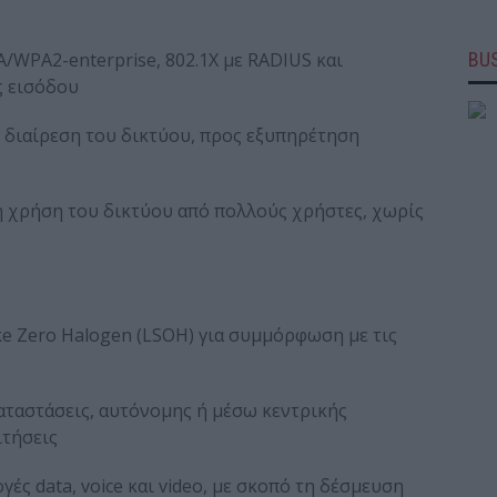
/WPA2-enterprise, 802.1X με RADIUS και
BUS
ς εισόδου
 διαίρεση του δικτύου, προς εξυπηρέτηση
η χρήση του δικτύου από πολλούς χρήστες, χωρίς
e Zero Halogen (LSOH) για συμμόρφωση με τις
αταστάσεις, αυτόνομης ή μέσω κεντρικής
ιτήσεις
ές data, voice και video, με σκοπό τη δέσμευση