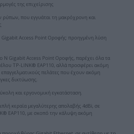
αρμογές της επιχείρισης
ων ρύπων, που εγγυάται τη μακρόχρονη και
ς
Gigabit Access Point Οροφής: προηγμένη λύση
N Gigabit Access Point Οροφής, παρέχει όλα τα
έλου TP-LINK® EAP110, αλλά προσφέρει ακόμη
α επαγγελματικούς πελάτες που έχουν ακόμη
άγκες δικτύωσης.
 εύκολη και εργονομική εγκατάσταση.
ιπλή κεραία μεγαλύτερης απολαβής 4dBi, σε
NK® EAP110, με σκοπό την κάλυψη ακόμη
 παροχή θύρας Gigabit Ethernet, σε αντίθεση με τη