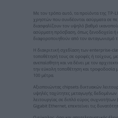
Με τον τρόπο αυτό, τα προϊόντα της TP
χρηστών που συνδέονται ασύρματα σε πε
διασφαλίζουν τον υψηλό βαθμό ικανοπο
ασύρματη πρόσβαση, όπως ξενοδοχεία ή ε
διαφοροποιηθούν από τον ανταγωνισμό τ
Η διακριτική σχεδίαση των enterprise-cla
τοποθέτησή τους σε οροφές ή τοίχους, με
ανεπαίσθητη και να δένει με τον αρχιτεκ
την εύκολη τοποθέτηση και τροφοδοσία μ
100 μέτρα.
Αξιοποιώντας chipsets δικτυακών λειτου
υψηλές ταχύτητες μεταγωγής δεδομένων σ
λειτουργίας σε διπλό εύρος συχνοτήτων (
Gigabit Ethernet, επεκτείνει τις δυνατότη
Ο εύκολος, όσο και αποτελεσματικός έλεγ