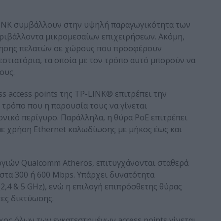
-LINK συμβάλλουν στην υψηλή παραγωγικότητα των
ριβάλλοντα μικρομεσαίων επιχειρήσεων. Ακόμη,
ίησης πελατών σε χώρους που προσφέρουν
στιατόρια, τα οποία με τον τρόπο αυτό μπορούν να
ους.
ss access points της TP-LINK® επιτρέπει την
 τρόπο που η παρουσία τους να γίνεται
τονικό περίγυρο. Παράλληλα, η θύρα PoE επιτρέπει
ε χρήση Ethernet καλωδίωσης με μήκος έως και
ργιών Qualcomm Atheros, επιτυγχάνονται σταθερά
τα 300 ή 600 Mbps. Υπάρχει δυνατότητα
2,4 & 5 GHz), ενώ η επιλογή επιπρόσθετης θύρας
τες δικτύωσης.
χος όλων των εγκατεστημένων access points γίνεται