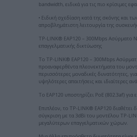
bandwidth, ειδικά για τις πιο κρίσιμες εφ
• Ειδική σχεδίαση κατά της σκόνης και τ
απροβλημάτιστη λειτουργία της συσκευή
TP-LINK® EAP120 – 300Mbps Ασύρματο N 
επαγγελματικής δικτύωσης
Το TP-LINK® EAP120 – 300Mbps Ασύρματο 
προαναφερθέντα πλεονεκτήματα του μοντ
περισσότερες μοναδικές δυνατότητες, γι
υψηλότερες απαιτήσεις και ιδιαίτερες αν
To EAP120 υποστηρίζει PoE (802.3af) για
Επιπλέον, το TP-LINK® EAP120 διαθέτει δ
σύγκριση με τα 3dBi του μοντέλου TP-LI
μεγαλύτερων επαγγελματικών χώρων.
Μια άλλη επιπρόσθετη δυνατότητα είναι η