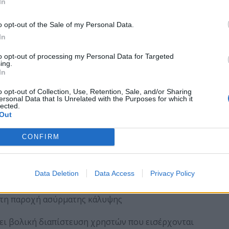
In
NK®, όπως απλή εγκατάσταση με ένα μοναδικό
Ds, Δέσμευση Πύλης, υψηλές προδιαγραφές
o opt-out of the Sale of my Personal Data.
, διαχείριση πολλαπλών access points κ.ά.
In
ίναι η οικονομική κάλυψη των αναγκών του
to opt-out of processing my Personal Data for Targeted
ται κανένα χαρακτηριστικό ασφαλείας, ποιότητας
ing.
In
o opt-out of Collection, Use, Retention, Sale, and/or Sharing
ersonal Data that Is Unrelated with the Purposes for which it
lected.
Out
τρέπει στους διαχειριστές να ελέγχουν άνετα,
CONFIRM
ικονομική εγκατάσταση
Data Deletion
Data Access
Privacy Policy
οφή ή τοίχο
ιπτη παροχή ασύρματης κάλυψης
ει βολική διαπίστευση χρηστών που εισέρχονται