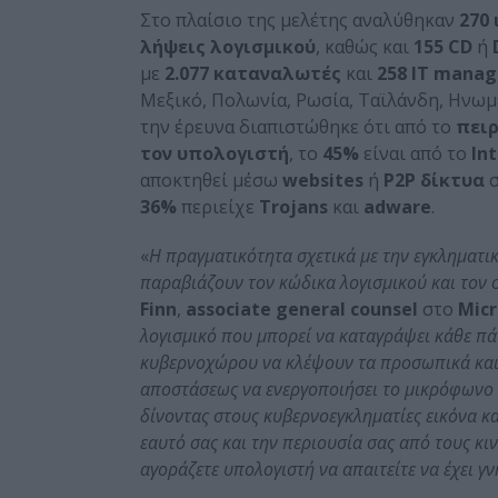
Στο πλαίσιο της μελέτης αναλύθηκαν
270
λήψεις λογισμικού
, καθώς και
155 CD
ή
με
2.077 καταναλωτές
και
258 IT manag
Μεξικό, Πολωνία, Ρωσία, Ταϊλάνδη, Ηνωμ
την έρευνα διαπιστώθηκε ότι από το
πειρ
τον υπολογιστή
, το
45%
είναι από το
In
αποκτηθεί μέσω
websites
ή
P2P δίκτυα
σ
36%
περιείχε
Trojans
και
adware
.
«
Η πραγματικότητα σχετικά με την εγκληματι
παραβιάζουν τον κώδικα λογισμικού και τον 
Finn
,
associate general counsel
στο
Micr
λογισμικό που μπορεί να καταγράψει κάθε πά
κυβερνοχώρου να κλέψουν τα προσωπικά και ο
αποστάσεως να ενεργοποιήσει το μικρόφωνο 
δίνοντας στους κυβερνοεγκληματίες εικόνα κ
εαυτό σας και την περιουσία σας από τους κι
αγοράζετε υπολογιστή να απαιτείτε να έχει γν