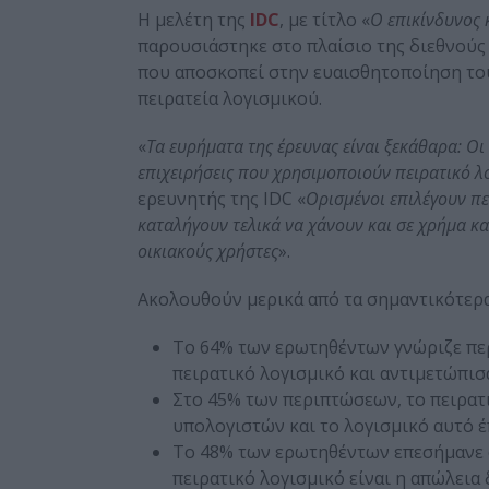
Η μελέτη της
IDC
, με τίτλο «
Ο επικίνδυνος 
παρουσιάστηκε στο πλαίσιο της διεθνού
που αποσκοπεί στην ευαισθητοποίηση του
πειρατεία λογισμικού.
«
Τα ευρήματα της έρευνας είναι ξεκάθαρα: Οι
επιχειρήσεις που χρησιμοποιούν πειρατικό λ
ερευνητής της IDC «
Ορισμένοι επιλέγουν πε
καταλήγουν τελικά να χάνουν και σε χρήμα και 
οικιακούς χρήστες
».
Ακολουθούν μερικά από τα σημαντικότερα
Το 64% των ερωτηθέντων γνώριζε πε
πειρατικό λογισμικό και αντιμετώπισ
Στο 45% των περιπτώσεων, το πειρατ
υπολογιστών και το λογισμικό αυτό έ
Το 48% των ερωτηθέντων επεσήμανε ό
πειρατικό λογισμικό είναι η απώλει