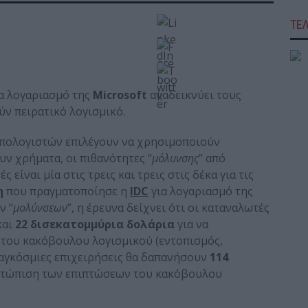
ΤΕ
α λογαριασμό της
Microsoft
αναδεικνύει τους
ύν πειρατικό λογισμικό.
υπολογιστών επιλέγουν να χρησιμοποιούν
υν χρήματα, οι πιθανότητες “
μόλυνσης
” από
είναι μία στις τρεις και τρεις στις δέκα για τις
η
που πραγματοποίησε η
IDC
για λογαριασμό της
ν “
μολύνσεων
”, η έρευνα δείχνει ότι οι καταναλωτές
και
22 δισεκατομμύρια δολάρια
για να
 του κακόβουλου λογισμικού (εντοπισμός,
παγκόσμιες επιχειρήσεις θα δαπανήσουν
114
μετώπιση των επιπτώσεων του κακόβουλου