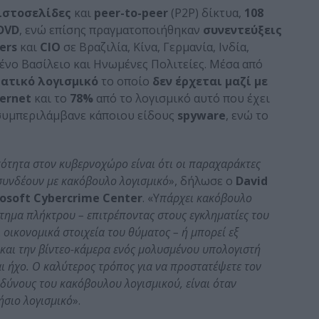
 ιστοσελίδες
και
peer-to-peer
(P2P) δίκτυα,
108
DVD
, ενώ επίσης πραγματοποιήθηκαν
συνεντεύξεις
ers
και
CIO
σε Βραζιλία, Κίνα, Γερμανία, Ινδία,
ένο Βασίλειο και Ηνωμένες Πολιτείες. Μέσα από
ατικό λογισμικό
το οποίο
δεν έρχεται μαζί με
ternet
και το
78%
από το λογισμικό αυτό που έχει
υμπεριλάμβανε κάποιου είδους
spyware
, ενώ το
κότητα στον κυβερνοχώρο είναι ότι οι παραχαράκτες
συνδέουν με κακόβουλο λογισμικό
», δήλωσε ο
David
osoft Cybercrime Center
. «Υ
πάρχει κακόβουλο
τημα πλήκτρου – επιτρέποντας στους εγκληματίες του
ικονομικά στοιχεία του θύματος – ή μπορεί εξ
και την βίντεο-κάμερα ενός μολυσμένου υπολογιστή
αι ήχο. Ο καλύτερος τρόπος για να προστατέψετε τον
νδύνους του κακόβουλου λογισμικού, είναι όταν
ήσιο λογισμικό
».