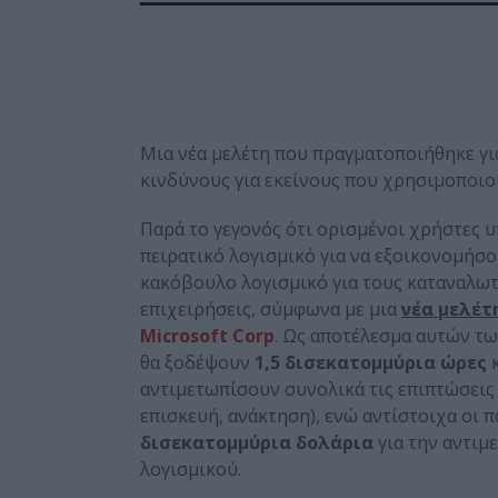
Μια νέα μελέτη που πραγματοποιήθηκε γι
κινδύνους για εκείνους που χρησιμοποιο
Παρά το γεγονός ότι ορισμένοι χρήστες 
πειρατικό λογισμικό για να εξοικονομήσο
κακόβουλο λογισμικό για τους καταναλωτές 
επιχειρήσεις, σύμφωνα με μια
νέα μελέτ
Microsoft Corp
. Ως αποτέλεσμα αυτών τω
θα ξοδέψουν
1,5 δισεκατομμύρια ώρες
αντιμετωπίσουν συνολικά τις επιπτώσεις
επισκευή, ανάκτηση), ενώ αντίστοιχα οι 
δισεκατομμύρια δολάρια
για την αντι
λογισμικού.