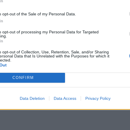
In
ισμικό, η ιστοσελίδα προσφέρει εργαλεία για την
γοράσουν καινούργιο υπολογιστή, προτείνεται να
o opt-out of the Sale of my Personal Data.
ου να διασφαλίσουν την αγορά γνήσιου λογισμικού
In
to opt-out of processing my Personal Data for Targeted
 έρευνα της IDC είναι διαθέσιμες στην ιστοσελίδα
ing.
In
//www.play-it-safe.net/
και στο Newsroom,
mes
.
o opt-out of Collection, Use, Retention, Sale, and/or Sharing
ersonal Data that Is Unrelated with the Purposes for which it
lected.
Out
CONFIRM
Data Deletion
Data Access
Privacy Policy