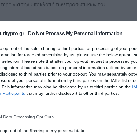
ότερο για την υποκλοπή των προσωπικών του
πειρατικό λογισμικό είναι μία νέα μέθοδος για να
ολογιστών που δεν γνωρίζουν τον πιθανό κίνδυνο.
uritypro.gr -
Do Not Process My Personal Information
ό ποσοστό εγκατάστασης λογισμικού που
to opt-out of the sale, sharing to third parties, or processing of your per
 σε εταιρικούς υπολογιστές, αποκαλύπτοντας έναν
formation for targeted advertising by us, please use the below opt-out s
σμικού στο χώρο εργασίας. Παρά το γεγονός ότι το
r selection. Please note that after your opt-out request is processed y
τό συμβαίνει, το
57%
των εργαζομένων
eing interest-based ads based on personal information utilized by us or
τους υπολογιστές εργασίας
. Το ανησυχητικό
disclosed to third parties prior to your opt-out. You may separately opt-
losure of your personal information by third parties on the IAB’s list of
στην
IDC
ότι μόνο το
30%
του λογισμικού που
. This information may also be disclosed by us to third parties on the
IA
ρουσίασε προβλήματα. Το
65%
των
IT managers
Participants
that may further disclose it to other third parties.
ται από τους χρήστες αυξάνει τους κινδύνους για
ύς στην επιχείρηση, το λογισμικό που εγκαθίσταται
ίο στη διασφάλιση ενός ασφαλούς δικτύου.
l Data Processing Opt Outs
y
οι χρήστες μπορούν να ενημερωθούν σχετικά με
o opt-out of the Sharing of my personal data.
ουν εάν η συσκευή τους διατρέχει κίνδυνο. Στην