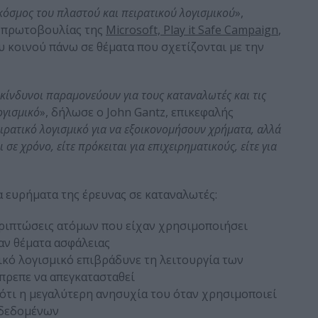
κόσμος του πλαστού και πειρατικού λογισμικού
»,
ς πρωτοβουλίας της
Microsoft, Play it Safe Campaign
,
 κοινού πάνω σε θέματα που σχετίζονται με την
 κίνδυνοι παραμονεύουν για τους καταναλωτές και τις
ογισμικό
», δήλωσε ο John Gantz, επικεφαλής
ιρατικό λογισμικό για να εξοικονομήσουν χρήματα, αλλά
σε χρόνο, είτε πρόκειται για επιχειρηματικούς, είτε για
 ευρήματα της έρευνας σε καταναλωτές:
ριπτώσεις ατόμων που είχαν χρησιμοποιήσει
αν θέματα ασφάλειας
ικό λογισμικό επιβράδυνε τη λειτουργία των
πρεπε να απεγκατασταθεί
τι η μεγαλύτερη ανησυχία του όταν χρησιμοποιεί
α δεδομένων