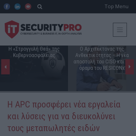
Top Menu
Η «Στρογγυλή Θεά» της
Ο Αρχιτέκτονας της
Κυβερνοασφάλειας
Ανθεκτικότητας – Η νέα
αποστολή του CISO και το
όραμα του RESICONx
Η APC προσφέρει νέα εργαλεία
και λύσεις για να διευκολύνει
τους μεταπωλητές ειδών