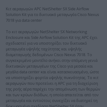
Κιτ αεραγωγών APC NetShelter SX Side Airflow
Solution Kit για το δικτυακό μεταγωγέα Cisco Nexus
7018 για data center
Το κιτ αεραγωγών NetShelter SX Networking
Enclosure και Side Airflow Solution Kit της APC έχει
σχεδιαστεί για να υποστηρίξει τον δικτυακό
μεταγωγέα υψηλής ταχύτητας και υψηλής
διαμεταγωγής δεδομένων Cisco Nexus 7018. Το
συγκεκριμένο μοντέλο ανήκει στην επόμενη γενιά
δικτυακών μεταγωγέων της Cisco για μεσαία και
μεγάλα data center και είναι κατασκευασμένο, ώστε
να υποστηρίζει φορτία υψηλής πυκνότητας. Το κιτ
αεραγωγών που προτείνει η APC για τη διαχείριση
της ροής αέρα παρέχει την απομόνωση των θερμών
και των κρύων διόδων, η οποία απαιτείται από τον
μεταγωγέα και εντούτοις συνεχίζει να διατηρεί τη
δοκιμασμένη σχεδίαση NetShelter SX όταν