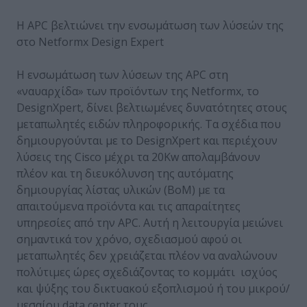
Η APC βελτιώνει την ενσωμάτωση των λύσεών της
στο Netformx Design Expert
Η ενσωμάτωση των λύσεων της APC στη
«ναυαρχίδα» των προϊόντων της Netformx, το
DesignXpert, δίνει βελτιωμένες δυνατότητες στους
μεταπωλητές ειδών πληροφορικής. Τα σχέδια που
δημιουργούνται με το DesignXpert και περιέχουν
λύσεις της Cisco μέχρι τα 20Kw απολαμβάνουν
πλέον και τη διευκόλυνση της αυτόματης
δημιουργίας λίστας υλικών (ΒοΜ) με τα
απαιτούμενα προϊόντα και τις απαραίτητες
υπηρεσίες από την APC. Αυτή η λειτουργία μειώνει
σημαντικά τον χρόνο, σχεδιασμού αφού οι
μεταπωλητές δεν χρειάζεται πλέον να αναλώνουν
πολύτιμες ώρες σχεδιάζοντας το κομμάτι ισχύος
και ψύξης του δικτυακού εξοπλισμού ή του μικρού/
μεσαίου data center τους.