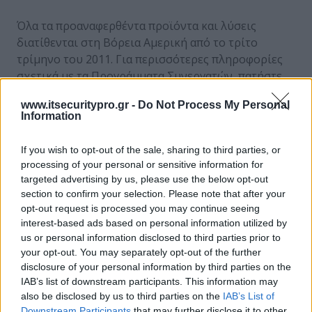
Όλα τα προαναφερθέντα προϊόντα και λύσεις
διατίθενται στη Βόρεια Αμερική από το τρίτο
τρίμηνο του 2011. Για περισσότερες πληροφορίες
σχετικά με τα Προγράμματα Συνεργατών, πατήστε
εδώ
.
www.itsecuritypro.gr -
Do Not Process My Personal
Information
ΣΧΕΤΙΚΑ ΑΡΘΡΑ
If you wish to opt-out of the sale, sharing to third parties, or
processing of your personal or sensitive information for
targeted advertising by us, please use the below opt-out
section to confirm your selection. Please note that after your
no relative posts found
opt-out request is processed you may continue seeing
interest-based ads based on personal information utilized by
us or personal information disclosed to third parties prior to
ΕΓΓΡΑΦΗ ΣΤΟ NEWSLETTER
your opt-out. You may separately opt-out of the further
disclosure of your personal information by third parties on the
IAB’s list of downstream participants. This information may
also be disclosed by us to third parties on the
IAB’s List of
Downstream Participants
that may further disclose it to other