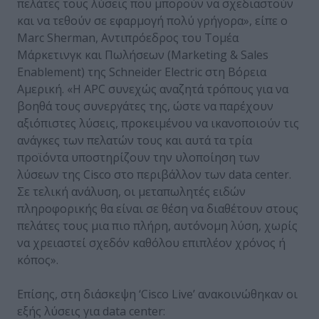
πελάτες τους λύσεις που μπορούν να σχεδιαστούν
και να τεθούν σε εφαρμογή πολύ γρήγορα», είπε ο
Marc Sherman, Αντιπρόεδρος του Τομέα
Μάρκετινγκ και Πωλήσεων (Marketing & Sales
Enablement) της Schneider Electric στη Βόρεια
Αμερική. «Η APC συνεχώς αναζητά τρόπους για να
βοηθά τους συνεργάτες της, ώστε να παρέχουν
αξιόπιστες λύσεις, προκειμένου να ικανοποιούν τις
ανάγκες των πελατών τους και αυτά τα τρία
προϊόντα υποστηρίζουν την υλοποίηση των
λύσεων της Cisco στο περιβάλλον των data center.
Σε τελική ανάλυση, οι μεταπωλητές ειδών
πληροφορικής θα είναι σε θέση να διαθέτουν στους
πελάτες τους μια πιο πλήρη, αυτόνομη λύση, χωρίς
να χρειαστεί σχεδόν καθόλου επιπλέον χρόνος ή
κόπος».
Επίσης, στη διάσκεψη ‘Cisco Live’ ανακοινώθηκαν οι
εξής λύσεις για data center: