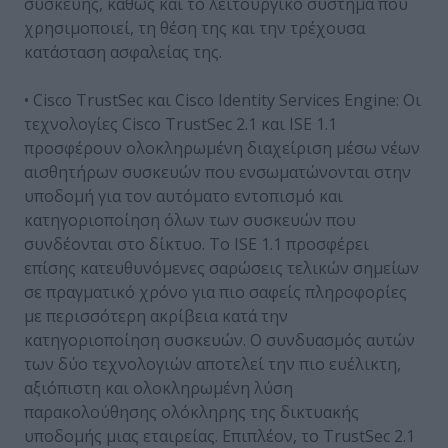
συσκευής, καθώς και το λειτουργικό σύστημα που
χρησιμοποιεί, τη θέση της και την τρέχουσα
κατάσταση ασφαλείας της.
• Cisco TrustSec και Cisco Identity Services Engine: Οι
τεχνολογίες Cisco TrustSec 2.1 και ISE 1.1
προσφέρουν ολοκληρωμένη διαχείριση μέσω νέων
αισθητήρων συσκευών που ενσωματώνονται στην
υποδομή για τον αυτόματο εντοπισμό και
κατηγοριοποίηση όλων των συσκευών που
συνδέονται στο δίκτυο. Το ISE 1.1 προσφέρει
επίσης κατευθυνόμενες σαρώσεις τελικών σημείων
σε πραγματικό χρόνο για πιο σαφείς πληροφορίες
με περισσότερη ακρίβεια κατά την
κατηγοριοποίηση συσκευών. Ο συνδυασμός αυτών
των δύο τεχνολογιών αποτελεί την πιο ευέλικτη,
αξιόπιστη και ολοκληρωμένη λύση
παρακολούθησης ολόκληρης της δικτυακής
υποδομής μιας εταιρείας. Επιπλέον, το TrustSec 2.1