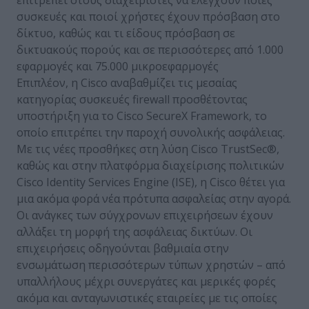
επιτρέπει στους διαχειριστές να ελέγχουν ποιές
συσκευές και ποιοί χρήστες έχουν πρόσβαση στο
δίκτυο, καθώς και τι είδους πρόσβαση σε
δικτυακούς πορούς και σε περισσότερες από 1.000
εφαρμογές και 75.000 μικροεφαρμογές
Επιπλέον, η Cisco αναβαθμίζει τις μεσαίας
κατηγορίας συσκευές firewall προσθέτοντας
υποστήριξη για το Cisco SecureX Framework, το
οποίο επιτρέπει την παροχή συνολικής ασφάλειας.
Με τις νέες προσθήκες στη λύση Cisco TrustSec®,
καθώς και στην πλατφόρμα διαχείρισης πολιτικών
Cisco Identity Services Engine (ISE), η Cisco θέτει για
μια ακόμα φορά νέα πρότυπα ασφαλείας στην αγορά.
Οι ανάγκες των σύγχρονων επιχειρήσεων έχουν
αλλάξει τη μορφή της ασφάλειας δικτύων. Οι
επιχειρήσεις οδηγούνται βαθμιαία στην
ενσωμάτωση περισσότερων τύπων χρηστών – από
υπαλλήλους μέχρι συνεργάτες και μερικές φορές
ακόμα και ανταγωνιστικές εταιρείες με τις οποίες