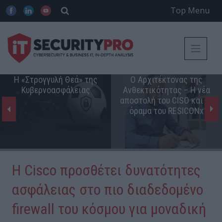
Top Menu
Η «Στρογγυλή Θεά» της
Ο Αρχιτέκτονας της
Κυβερνοασφάλειας
Ανθεκτικότητας – Η νέα
αποστολή του CISO και το
όραμα του RESICONx
Η Cisco προσθέτει δυνατότητες
ασφάλειας στο πιο διαδεδομένο
firewall του κόσμου για μοναδική