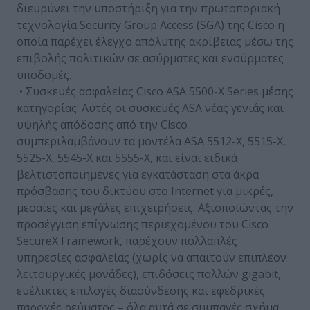
διευρύνει την υποστήριξη για την πρωτοποριακή
τεχνολογία Security Group Access (SGA) της Cisco η
οποία παρέχει έλεγχο απόλυτης ακρίβειας μέσω της
επιβολής πολιτικών σε ασύρματες και ενσύρματες
υποδομές.
• Συσκευές ασφαλείας Cisco ASA 5500-X Series μέσης
κατηγορίας: Αυτές οι συσκευές ASA νέας γενιάς και
υψηλής απόδοσης από την Cisco
συμπεριλαμβάνουν τα μοντέλα ASA 5512-X, 5515-X,
5525-X, 5545-X και 5555-X, και είναι ειδικά
βελτιστοποιημένες για εγκατάσταση στα άκρα
πρόσβασης του δικτύου στο Internet για μικρές,
μεσαίες και μεγάλες επιχειρήσεις. Αξιοποιώντας την
προσέγγιση επίγνωσης περιεχομένου του Cisco
SecureX Framework, παρέχουν πολλαπλές
υπηρεσίες ασφαλείας (χωρίς να απαιτούν επιπλέον
λειτουργικές μονάδες), επιδόσεις πολλών gigabit,
ευέλικτες επιλογές διασύνδεσης και εφεδρικές
παροχές ρεύματος – όλα αυτά σε συμπαγές σχήμα