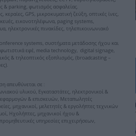
ς & parking, φωτισμός ασφαλείας.
κεραίες, GPS, μικροκυματική ζεύξη, οπτικές ίνες,
κευές, εικονοτηλέφωνα, paging systems,
υα, ηλεκτρονικές πινακίδες, τηλεπικοινωνιακό
onference systems, συστήματα μετάδοσης ήχου και
φωτιστικά εφέ, media technology, digital signage,
νικός & τηλεοπτικός εξοπλισμός, (broadcasting –
ες).
 απευθύνεται σε :
νιακού υλικού, Εγκαταστάτες, ηλεκτρονικοί &
 εφαρμογών & επισκευών, Μεταπωλητές
είες, μηχανικοί, μελετητές & εργολήπτες τεχνικών
μοί, Ηχολήπτες, μηχανικοί ήχου &
 προμηθευτικές υπηρεσίες επιχειρήσεων,