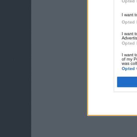
Opted 
I want t
Opted 
I want 
Advertis
Opted 
I want t
of my P
was col
Opted 