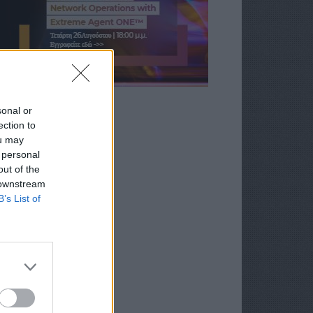
sonal or
ection to
ou may
 personal
out of the
 downstream
B’s List of