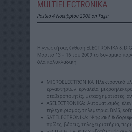
MULTIELECTRONIKA
Posted 4 Νοεμβρίου 2008 on Tags:
Η γνωστή σας έκθεση ELECTRONIKA & DI
Μάρτιο 13 – 16 του 2009 το δυναμικό παρ
όλα πολυκλαδική
MICROELECTRONIKA: Ηλεκτρονικό υλι
εργαστηρίων, εργαλεία, μικροηλεκτρ
σταθεροποιητές, μετασχηματιστές, α
ASELECTRONIKA: Αυτοματισμός, έλεγ
τηλεχειρισμός, τηλεμετρία, BMS, sof
SATELECTRONIKA: Ψηφιακή & δορυφορικ
πρίζες, βάσεις, τηλεχειριστήρια, περ
SECUELECTRONIKA: Εξοπλισμός συναγ