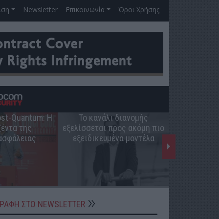
ιση
Newsletter
Επικοινωνία
Όροι Χρήσης
Post-Quantum: Η
Το κανάλι διανομής
Ο ρόλος 
έντα της
εξελίσσεται προς ακόμη πιο
ελληνική π
ασφάλειας
εξειδικευμένα μοντέλα
ΓΡΑΦΗ ΣΤΟ NEWSLETTER