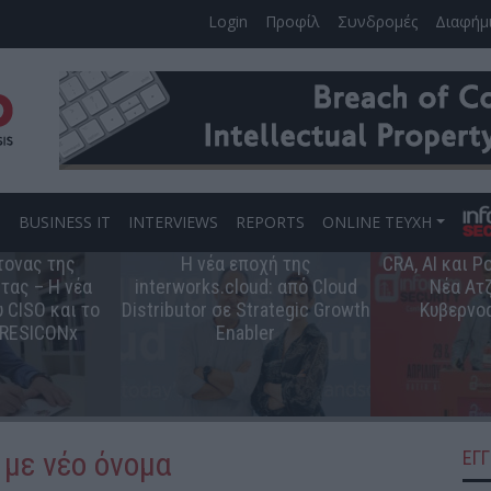
Login
Προφίλ
Συνδρομές
Διαφήμ
S
BUSINESS IT
INTERVIEWS
REPORTS
ONLINE ΤΕΥΧΗ
τονας της
Η νέα εποχή της
CRA, AI και 
τας – Η νέα
interworks.cloud: από Cloud
Νέα Ατζ
 CISO και το
Distributor σε Strategic Growth
Κυβερνο
 RESICONx
Enabler
με νέο όνομα
ΕΓ