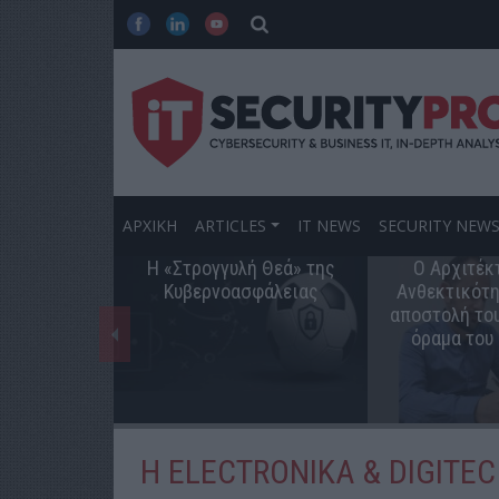
ΑΡΧΙΚΗ
ARTICLES
IT NEWS
SECURITY NEW
Η «Στρογγυλή Θεά» της
Ο Αρχιτέκ
Κυβερνοασφάλειας
Ανθεκτικότη
αποστολή του
όραμα του
Η ELECTRONIKA & DIGITEC 