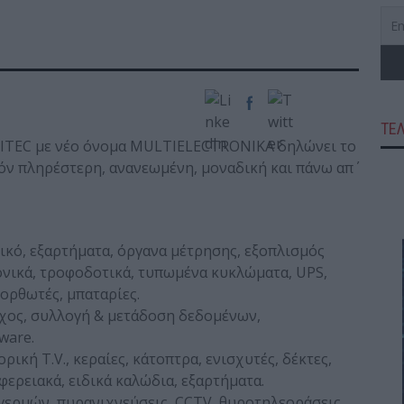
ΤΕ
GITEC με νέο όνομα MULTIELECTRONIKA δηλώνει το
όν πληρέστερη, ανανεωμένη, μοναδική και πάνω απ΄
κό, εξαρτήματα, όργανα μέτρησης, εξοπλισμός
ονικά, τροφοδοτικά, τυπωμένα κυκλώματα, UPS,
νορθωτές, μπαταρίες.
χος, συλλογή & μετάδοση δεδομένων,
tware.
ή T.V., κεραίες, κάτοπτρα, ενισχυτές, δέκτες,
ιφερειακά, ειδικά καλώδια, εξαρτήματα.
ερμών, πυρανιχνεύσεις, CCTV, θυροτηλεοράσεις,