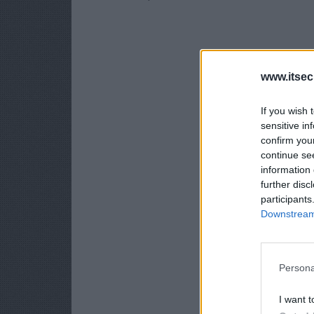
www.itsec
If you wish 
sensitive in
confirm you
continue se
information 
further disc
participants
Downstream 
Persona
I want t