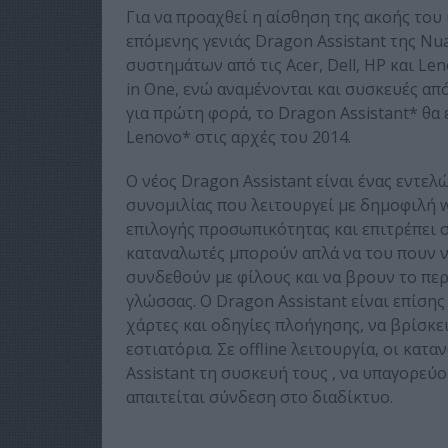
Για να προαχθεί η αίσθηση της ακοής του 
επόμενης γενιάς Dragon Assistant της Nu
συστημάτων από τις Acer, Dell, HP και Len
in One, ενώ αναμένονται και συσκευές από 
για πρώτη φορά, το Dragon Assistant* θα 
Lenovo* στις αρχές του 2014.
Ο νέος Dragon Assistant είναι ένας εντε
συνομιλίας που λειτουργεί με δημοφιλή w
επιλογής προσωπικότητας και επιτρέπει σ
καταναλωτές μπορούν απλά να του πουν να
συνδεθούν με φίλους και να βρουν το πε
γλώσσας. Ο Dragon Assistant είναι επίσης
χάρτες και οδηγίες πλοήγησης, να βρίσκε
εστιατόρια. Σε offline λειτουργία, οι κ
Assistant τη συσκευή τους , να υπαγορεύ
απαιτείται σύνδεση στο διαδίκτυο.