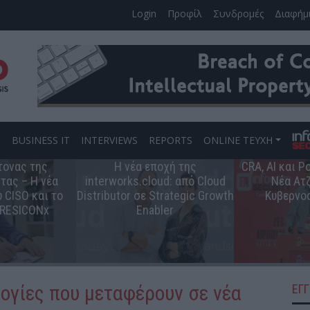
Login
Προφίλ
Συνδρομές
Διαφήμ
S
BUSINESS IT
INTERVIEWS
REPORTS
ONLINE ΤΕΥΧΗ
τονας της
Η νέα εποχή της
CRA, AI και 
τας – Η νέα
interworks.cloud: από Cloud
Νέα Ατζ
 CISO και το
Distributor σε Strategic Growth
Κυβερνο
 RESICONx
Enabler
λογίες που μεταφέρουν σε νέα
ΕΓ