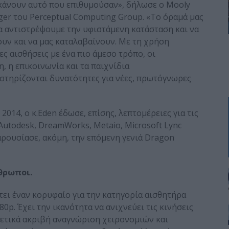
κάνουν αυτό που επιθυμούσαν», δήλωσε ο Mooly
ager του Perceptual Computing Group. «Το όραμά μας
 να αντιστρέψουμε την υφιστάμενη κατάσταση και να
υν και να μας καταλαβαίνουν. Με τη χρήση
ς αισθήσεις με ένα πιο άμεσο τρόπο, οι
, η επικοινωνία και τα παιχνίδια
στηρίζονται δυνατότητες για νέες, πρωτόγνωρες
014, o κ.Eden έδωσε, επίσης, λεπτομέρειες για τις
 Autodesk, DreamWorks, Metaio, Microsoft Lync
 Παρουσίασε, ακόμη, την επόμενη γενιά Dragon
θρωποι.
έτει έναν κορυφαίο για την κατηγορία αισθητήρα
p. Έχει την ικανότητα να ανιχνεύει τις κινήσεις
ρετικά ακριβή αναγνώριση χειρονομιών και