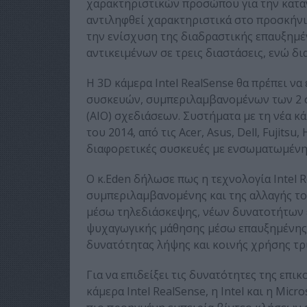
χαρακτηριστικών προσώπου για την κατα
αντιληφθεί χαρακτηριστικά στο προσκήνιο
την ενίσχυση της διαδραστικής επαυξημ
αντικειμένων σε τρεις διαστάσεις, ενώ δια
Η 3D κάμερα Intel RealSense θα πρέπει να
συσκευών, συμπεριλαμβανομένων των 2 σε 
(AIO) σχεδιάσεων. Συστήματα με τη νέα κ
του 2014, από τις Acer, Asus, Dell, Fujitsu
διαφορετικές συσκευές με ενσωματωμένη κ
Ο κ.Eden δήλωσε πως η τεχνολογία Intel 
συμπεριλαμβανομένης και της αλλαγής το
μέσω τηλεδιάσκεψης, νέων δυνατοτήτων 
ψυχαγωγικής μάθησης μέσω επαυξημένης 
δυνατότητας λήψης και κοινής χρήσης τρ
Για να επιδείξει τις δυνατότητες της επι
κάμερα Intel RealSense, η Intel και η Mic