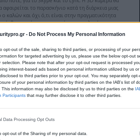
ό ποτέ, για το Skype και το Lync. Η 3D κάμερα θα
α αφαιρείται το παρασκήνιο κατά τη διάρκεια μιας
 ο καλών και όχι ό,τι είναι στην πραγματικότητα
οι άνθρωποι έχουν περισσότερες επιλογές:
background τους ή να το αφαιρέσουν εξολοκλήρου
uritypro.gr -
Do Not Process My Personal Information
ρακολουθήσουν μαζί μια ταινία ή αθλητική
to opt-out of the sale, sharing to third parties, or processing of your per
formation for targeted advertising by us, please use the below opt-out s
ωνή και η αφή θα ενθαρρύνουν τα παιδιά να γίνουν
r selection. Please note that after your opt-out request is processed y
που έχουν τις ρίζες τους στη μάθηση. Για να
eing interest-based ads based on personal information utilized by us or
 μάθησης, ο κ.Eden ανακοίνωσε μια συνεργασία με
disclosed to third parties prior to your opt-out. You may separately opt-
σων ενημέρωσης και εκπαίδευσης παιδιών,
losure of your personal information by third parties on the IAB’s list of
κών εμπειριών για δύο από τα πιο εμβληματικά
. This information may also be disclosed by us to third parties on the
IA
Participants
that may further disclose it to other third parties.
το μεγάλο κόκκινο σκύλο* και το I SPY*. Παρουσίασε
 δυνατότητα σε ένα παιχνίδι Clifford, παιδιά ηλικίας
ποιώντας τα χέρια τους, μιλώντας και αγγίζοντας
ληλα, μαθαίνουν βασικές δεξιότητες.
l Data Processing Opt Outs
ών με τις οποίες συνεργάζεται η Intel για την
o opt-out of the Sharing of my personal data.