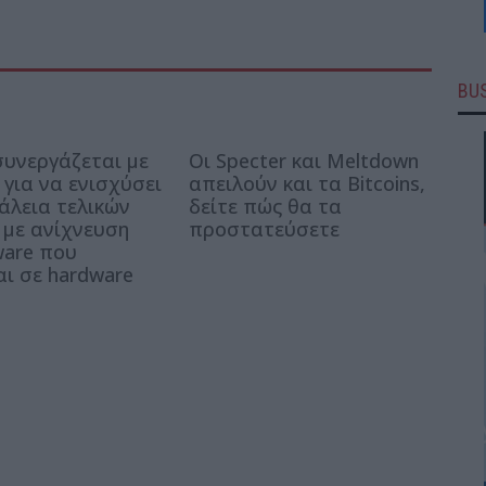
BUS
συνεργάζεται με
Οι Specter και Meltdown
l για να ενισχύσει
απειλούν και τα Bitcoins,
άλεια τελικών
δείτε πώς θα τα
 με ανίχνευση
προστατεύσετε
are που
αι σε hardware