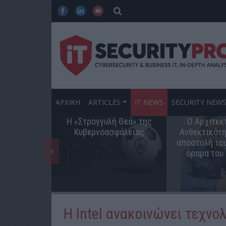
ΑΡΧΙΚΗ
ARTICLES
IT NEWS
SECURITY NEW
Η «Στρογγυλή Θεά» της
Ο Αρχιτέκ
Κυβερνοασφάλειας
Ανθεκτικότη
αποστολή του
όραμα του
Η Intel ανακοινώνει τεχνο