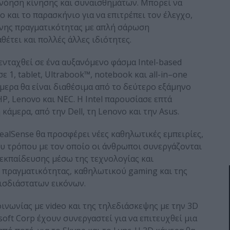
νόηση κίνησης και συναισθημάτων. Μπορεί να
 και το παρασκήνιο για να επιτρέπει τον έλεγχο,
ένης πραγματικότητας με απλή σάρωση
θέτει και πολλές άλλες ιδιότητες.
 ενταχθεί σε ένα αυξανόμενο φάσμα Intel-based
1, tablet, Ultrabook™, notebook και all-in–one
άμερα θα είναι διαθέσιμα από το δεύτερο εξάμηνο
, HP, Lenovo και NEC. Η Intel παρουσίασε επτά
άμερα, από την Dell, τη Lenovo και την Asus.
RealSense θα προσφέρει νέες καθηλωτικές εμπειρίες,
υ τρόπου με τον οποίο οι άνθρωποι συνεργάζονται
εκπαίδευσης μέσω της τεχνολογίας και
πραγματικότητας, καθηλωτικού gaming και της
ισδιάστατων εικόνων.
κοινωνίας με video και της τηλεδιάσκεψης με την 3D
rosoft Corp έχουν συνεργαστεί για να επιτευχθεί μια