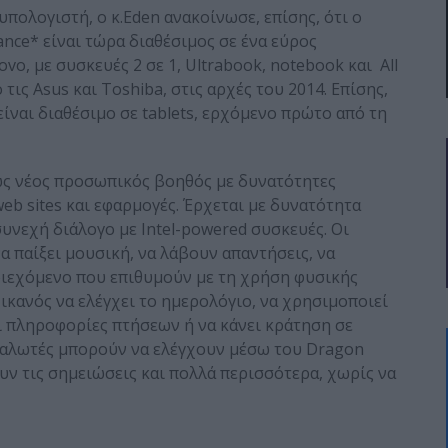
υπολογιστή, ο κ.Eden ανακοίνωσε, επίσης, ότι ο
ance* είναι τώρα διαθέσιμος σε ένα εύρος
ovo, με συσκευές 2 σε 1, Ultrabook, notebook και All
τις Asus και Toshiba, στις αρχές του 2014. Επίσης,
είναι διαθέσιμο σε tablets, ερχόμενο πρώτο από τη
λώς νέος προσωπικός βοηθός με δυνατότητες
eb sites και εφαρμογές. Έρχεται με δυνατότητα
υνεχή διάλογο με Intel-powered συσκευές. Οι
 παίξει μουσική, να λάβουν απαντήσεις, να
ριεχόμενο που επιθυμούν με τη χρήση φυσικής
 ικανός να ελέγχει το ημερολόγιο, να χρησιμοποιεί
ι πληροφορίες πτήσεων ή να κάνει κράτηση σε
αταναλωτές μπορούν να ελέγχουν μέσω του Dragon
ουν τις σημειώσεις και πολλά περισσότερα, χωρίς να