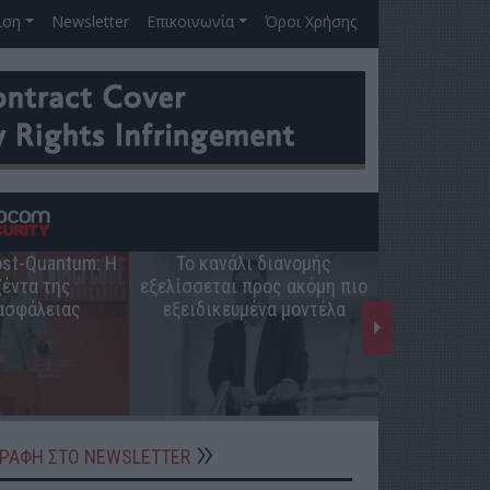
ιση
Newsletter
Επικοινωνία
Όροι Χρήσης
Post-Quantum: Η
Το κανάλι διανομής
Ο ρόλος 
έντα της
εξελίσσεται προς ακόμη πιο
ελληνική π
ασφάλειας
εξειδικευμένα μοντέλα
ΓΡΑΦΗ ΣΤΟ NEWSLETTER