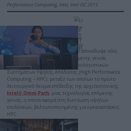
Performance Computing
,
Intel
,
Intel ISC 2015
Στο πλαίσιο του
ISC 2015
, η Intel αποκάλυψε νέες
λεπτομέρειες σχετικά με τα επόμενης γενιάς
προϊόντα της στον τομέα των Υπολογιστικών
Συστημάτων Υψηλής Απόδοσης (High Performance
Computing – HPC), μεταξύ των οποίων το πρώτο
λειτουργικό δείγμα επίδειξης της αρχιτεκτονικής
Intel® Omni-Path
, μιας τεχνολογίας επόμενης
γενιάς, η οποία αφορά στη δικτύωση υψηλών
επιδόσεων, βελτιστοποιημένης για εγκαταστάσεις
HPC.