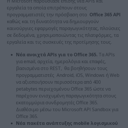
Η Microsoft παρουσίασε επίσης νέα APIs και
εργαλεία τα οποία επιτρέπουν στους
προγραμματιστές την πρόσβαση στο
Office
365
API
καθώς και τη δυνατότητα να δημιουργούν
καινούργιες εφαρμογές παραγωγικότητας, πλούσιες
σε δεδομένα, χρησιμοποιώντας τις πλατφόρμες, τα
εργαλεία και τις συσκευές της προτίμησης τους.
Νέα ανοιχτά
APIs
για το
Office
365.
Τα APIs
για email, αρχεία, ημερολόγια και επαφές,
βασισμένα στο REST, θα βοηθήσουν τους
προγραμματιστές Android, iOS, Windows ή Web
να αξιοποιήσουν περισσότερα από 400
petabytes περιεχομένου Office 365 ώστε να
παρέχουν ενισχυμένη παραγωγικότητα στους
εκατομμύρια συνδρομητές Office 365.
Διαθέσιμο μέσω του Microsoft API Sandbox για
Office 365.
Νέα πακέτα ανάπτυξης
mobile
λογισμικού