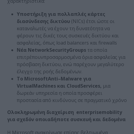
χαρακτηριστικά:
Υποστήριξη για πολλαπλές κάρτες
διασύνδεσης δικτύου
(NICs) έτσι ώστε οι
καταναλωτές να έχουν τη δυνατότητα να
φέρουν τις δικές τους συσκευές δικτύου και
ασφαλείας, όπως load balancers και firewalls
Νέα
Network
Security
Groups
τα οποία
επιτρέπουνπροσαρμοσμένα όρια ασφαλείας για
πρόσβαση δικτύου, ενώ παρέχουν μεγαλύτερο
έλεγχο της ροής δεδομένων.
Το
Microsoft
Anti
–
Malware
για
Virtual
Machines
και
Cloud
Services
,
μια
δωρεάν υπηρεσία η οποία προσφέρει
προστασία από κινδύνους σε πραγματικό χρόνο
Ολοκληρωμένη διαχείριση
enterprise
mobility
για σχεδόν οποιαδήποτε συσκευή και δεδομένα
Η Microsoft ανακοίνωσε επίσης βελτιωμένα