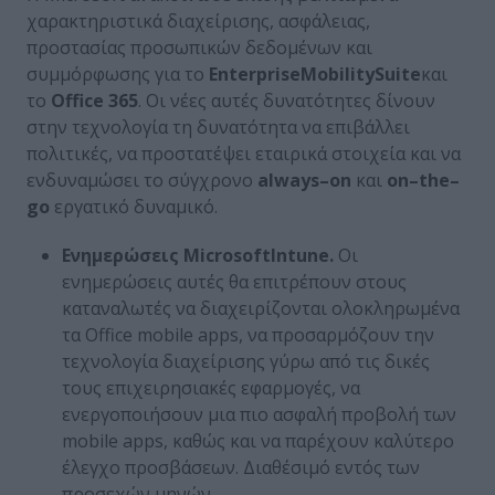
χαρακτηριστικά διαχείρισης, ασφάλειας,
προστασίας προσωπικών δεδομένων και
συμμόρφωσης για το
Enterprise
Mobility
Suite
και
το
Office
365
. Οι νέες αυτές δυνατότητες δίνουν
στην τεχνολογία τη δυνατότητα να επιβάλλει
πολιτικές, να προστατέψει εταιρικά στοιχεία και να
ενδυναμώσει το σύγχρονο
always
–
on
και
on
–
the
–
go
εργατικό δυναμικό.
Ενημερώσεις
Microsoft
Intune
.
Οι
ενημερώσεις αυτές θα επιτρέπουν στους
καταναλωτές να διαχειρίζονται ολοκληρωμένα
τα Office mobile apps, να προσαρμόζουν την
τεχνολογία διαχείρισης γύρω από τις δικές
τους επιχειρησιακές εφαρμογές, να
ενεργοποιήσουν μια πιο ασφαλή προβολή των
mobile apps, καθώς και να παρέχουν καλύτερο
έλεγχο προσβάσεων. Διαθέσιμό εντός των
προσεχών μηνών.