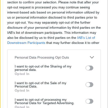
Επιπλέον, οι πελάτες του
Visual
Studio
Online
στην
section to confirm your selection. Please note that after your
Ευρώπη, θα έχουν τη δυνατότητα επιλογής της
opt-out request is processed you may continue seeing
interest-based ads based on personal information utilized by
χρήσης του
Azure
Amsterdam
Region
για τα έργα
us or personal information disclosed to third parties prior to
τους, δίνοντας τους τη δυνατότητα να
your opt-out. You may separately opt-out of the further
αποθηκεύσουν τα δεδομένα τους πιο κοντά στη
disclosure of your personal information by third parties on the
βάση τους.
IAB’s list of downstream participants. This information may
also be disclosed by us to third parties on the
IAB’s List of
Ένα διευρυμένο οικοσύστημα συνεργατών
Cloud
Downstream Participants
that may further disclose it to other
third parties.
H Microsoft συνεχίζει να προσφέρει νέες λύσεις
Cloud, οι οποίες περιλαμβάνουν:
Personal Data Processing Opt Outs
I want to opt-out of the Sharing of my
Ένα διευρυμένο
Cloud
OS
Network
,
με
personal data.
υποστήριξη συνεργατών διαθέσιμη σε 100
Opted In
χώρες, προσφέροντας στους πελάτες ευρεία
I want to opt-out of the Sale of my
πρόσβαση σε υβριδικές λύσεις Cloud.
Personal Data.
Opted In
Ένα νέο πρόγραμμα πιστοποίησης,
Azure
Certified
for
Application
Services
,
μέρος
I want to opt-out of processing my
του
Azure Certified
, το οποίο καλύπτει managed
Personal Data for Targeted Advertising.
Opted In