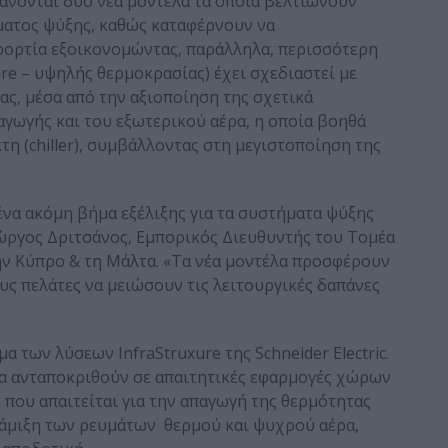
άνονται δύο νέα μοντέλα τα οποία βελτιώνουν
ματος ψύξης, καθώς καταφέρνουν να
φορτία εξοικονομώντας, παράλληλα, περισσότερη
re – υψηλής θερμοκρασίας) έχει σχεδιαστεί με
ς, μέσα από την αξιοποίηση της σχετικά
γωγής και του εξωτερικού αέρα, η οποία βοηθά
η (chiller), συμβάλλοντας στη μεγιστοποίηση της
ένα ακόμη βήμα εξέλιξης για τα συστήματα ψύξης
 Γιώργος Δριτσάνος, Εμπορικός Διευθυντής του Τομέα
, την Κύπρο & τη Μάλτα. «Τα νέα μοντέλα προσφέρουν
ς πελάτες να μειώσουν τις λειτουργικές δαπάνες
 των λύσεων InfraStruxure της Schneider Electric.
να ανταποκριθούν σε απαιτητικές εφαρμογές χώρων
η που απαιτείται για την απαγωγή της θερμότητας
νάμιξη των ρευμάτων θερμού και ψυχρού αέρα,