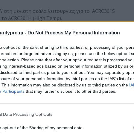
 kW στη μέγιστη σκάλα λειτουργίας για το ACRC301S
α το ACRC301H (High Temp).
: το σύστημα διασφαλίζει ότι η θερμοκρασία του
uritypro.gr -
Do Not Process My Personal Information
 υψηλή ώστε να μη γίνεται συμπύκνωση αέρα
από την ανακυκλοφορία του νερού στο εσωτερικό
to opt-out of the sale, sharing to third parties, or processing of your per
νάδα ACRC301H.
formation for targeted advertising by us, please use the below opt-out s
r selection. Please note that after your opt-out request is processed y
ί και ρυθμίζει κατάλληλα το ψυκτικό φορτίο ώστε
eing interest-based ads based on personal information utilized by us or
disclosed to third parties prior to your opt-out. You may separately opt-
ρμοκρασία του αέρα εισαγωγής στους server inlet.
losure of your personal information by third parties on the IAB’s list of
ίζει την απαραίτητη ορατότητα της όλης
. This information may also be disclosed by us to third parties on the
IA
Participants
that may further disclose it to other third parties.
 με τις τεχνολογίες EcoAisle™ και Active Flow
l Data Processing Opt Outs
01H είναι ήδη διαθέσιμα στην ελληνική αγορά.
o opt-out of the Sharing of my personal data.