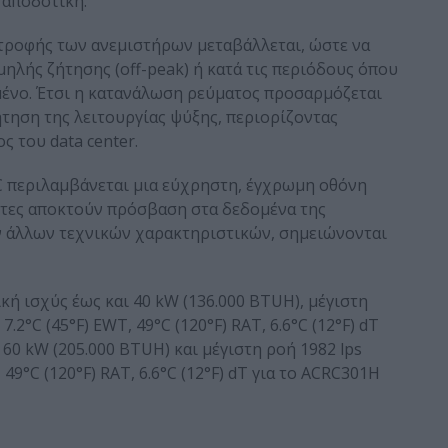
 αποδοτική.
στροφής των ανεμιστήρων μεταβάλλεται, ώστε να
μηλής ζήτησης (off-peak) ή κατά τις περιόδους όπου
σμένο. Έτσι η κατανάλωση ρεύματος προσαρμόζεται
ήτηση της λειτουργίας ψύξης, περιορίζοντας
ς του data center.
C περιλαμβάνεται μια εύχρηστη, έγχρωμη οθόνη
ήστες αποκτούν πρόσβαση στα δεδομένα της
ν άλλων τεχνικών χαρακτηριστικών, σημειώνονται
ική ισχύς έως και 40 kW (136.000 BTUH), μέγιστη
.2°C (45°F) EWT, 49°C (120°F) RAT, 6.6°C (12°F) dT
 60 kW (205.000 BTUH) και μέγιστη ροή 1982 lps
 49°C (120°F) RAT, 6.6°C (12°F) dT για το ACRC301H