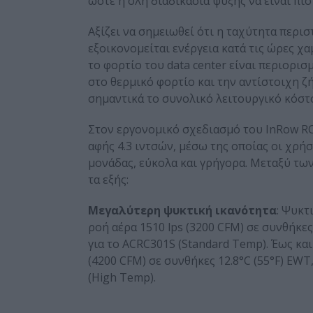
ώστε η όλη διαδικασία ψύξης να είναι πιο
Αξίζει να σημειωθεί ότι η ταχύτητα περι
εξοικονομείται ενέργεια κατά τις ώρες χα
το φορτίο του data center είναι περιορι
στο θερμικό φορτίο και την αντίστοιχη ζ
σημαντικά το συνολικό λειτουργικό κόστο
Στον εργονομικό σχεδιασμό του InRow R
αφής 4.3 ιντσών, μέσω της οποίας οι χρ
μονάδας, εύκολα και γρήγορα. Μεταξύ τω
τα εξής:
Μεγαλύτερη
ψυκτική
ικανότητα
: Ψυκτ
ροή αέρα 1510 lps (3200 CFM) σε συνθήκες 7
για το ACRC301S (Standard Temp). Έως και
(4200 CFM) σε συνθήκες 12.8°C (55°F) EWT,
(High Temp).