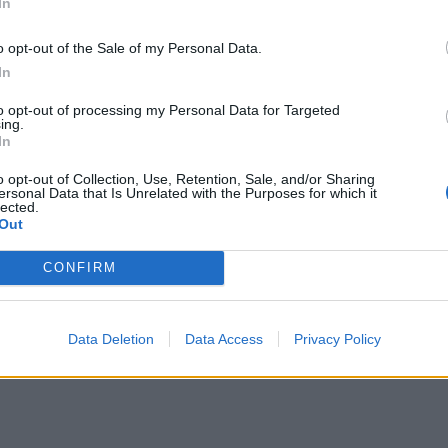
In
o opt-out of the Sale of my Personal Data.
In
to opt-out of processing my Personal Data for Targeted
ing.
In
der Electric
Η Schneider Electric
ίστηκε για τη
επιταχύνει τον ψηφιακό
o opt-out of Collection, Use, Retention, Sale, and/or Sharing
ersonal Data that Is Unrelated with the Purposes for which it
γετική της θέση
μετασχηματισμό του
lected.
μέα της
ξενοδοχειακού κλάδου
Out
ητας σε όλες τις
στην Ελλάδα με το
ες αξιολογήσεις
πρόγραμμα εξειδίκευσης
CONFIRM
το 2025
EcoXpert
Data Deletion
Data Access
Privacy Policy