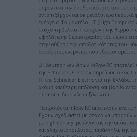
Στη δεύτερη αυτή γενιά λύσεων περιλαμβ
σημαντικά την αποδοτικότητα του συστή
ανταπεξέρχονται σε μεγαλύτερα θερμικά 
ενέργεια. Το μοντέλο ΗΤ (Ηigh Τemperatu
στόχο τη βέλτιστη απαγωγή της θερμότητα
υψηλότερης θερμοκρασίας του νερού εισα
στην αύξηση της αποδοτικότητας του ψύκτ
ποσότητας ενέργειας που εξοικονομείται.
«Η δεύτερη γενιά των InRow RC αποτελεί 
της Schneider Electric,» σημείωσε ο κος
ΙΤ της Schneider Electric για την Ελλάδα
ακόμη καλύτερη απόδοση και βοηθούν του
οι οποίες διαρκώς αυξάνονται».
Τα προϊόντα InRow RC αποτελούν ένα τμήμα
Έχουν σχεδιαστεί με στόχο να μπορούν 
με high density, μειώνοντας την απόστασ
και ελαχιστοποιώντας, παράλληλα, την α