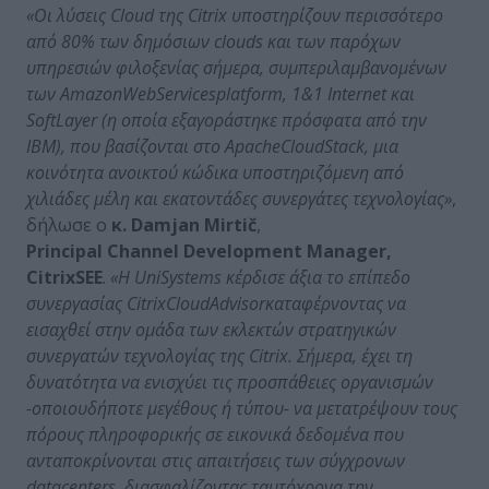
«Οι λύσεις
Cloud
της
Citrix
υποστηρίζουν περισσότερο
από 80% των δημόσιων
clouds
και των παρόχων
υπηρεσιών φιλοξενίας σήμερα, συμπεριλαμβανομένων
των
Amazon
Web
Services
platform
, 1&1
Internet
και
SoftLayer
(η οποία εξαγοράστηκε πρόσφατα από την
IBM
), που βασίζονται στο
Apache
CloudStack
, μια
κοινότητα ανοικτού κώδικα υποστηριζόμενη από
χιλιάδες μέλη και εκατοντάδες συνεργάτες τεχνολογίας»
,
δήλωσε ο
κ.
Damjan
Mirti
č
,
Principal
Channel
Development
Manager
,
Citrix
SEE
.
«Η
Uni
Systems
κέρδισε άξια το επίπεδο
συνεργασίας
Citrix
Cloud
Advisor
καταφέρνοντας να
εισαχθεί στην ομάδα των εκλεκτών στρατηγικών
συνεργατών τεχνολογίας της
Citrix
. Σήμερα, έχει τη
δυνατότητα να ενισχύει τις προσπάθειες οργανισμών
-οποιουδήποτε μεγέθους ή τύπου- να μετατρέψουν τους
πόρους πληροφορικής σε εικονικά δεδομένα που
ανταποκρίνονται στις απαιτήσεις των σύγχρονων
data
centers
, διασφαλίζοντας ταυτόχρονα την