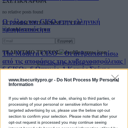
ΣΧΕΤΙΚΑ ΑΡΘΡΑ
no relative posts found
Ο ρόλος του CISO στην ελληνική
ΕΓΓΡΑΦΗ ΣΤΟ NEWSLETTER
πραγματικότητα
ΤΕΛΕΥΤΑΙΟ ΤΕΥΧΟΣ
The Modern CISO – Οι άνθρωποι πίσω
από τις αποφάσεις της κυβερνοασφάλειας |
6 CISOs, 6 Οπτικές, 1 Κοινός Στόχος
Περιεχόμενα τεύχους
www.itsecuritypro.gr -
Do Not Process My Personal
Information
Ο Υπεύθυνος Ασφάλειας Κυβερνοχώρου
If you wish to opt-out of the sale, sharing to third parties, or
μετά τη NIS2 – Τι πρέπει να γνωρίζει ο
processing of your personal or sensitive information for
CISO
targeted advertising by us, please use the below opt-out
section to confirm your selection. Please note that after your
opt-out request is processed you may continue seeing