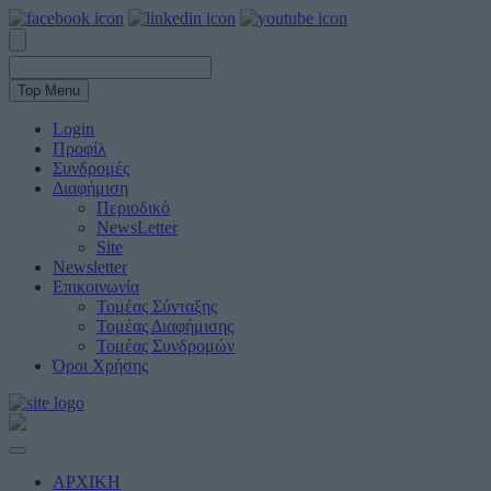
Top Menu
Login
Προφίλ
Συνδρομές
Διαφήμιση
Περιοδικό
NewsLetter
Site
Newsletter
Επικοινωνία
Τομέας Σύνταξης
Τομέας Διαφήμισης
Τομέας Συνδρομών
Όροι Χρήσης
ΑΡΧΙΚΗ