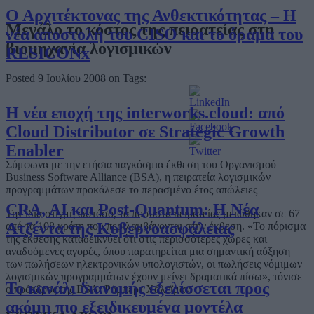
Ο Αρχιτέκτονας της Ανθεκτικότητας – Η
Μεγάλο το κόστος της πειρατείας στη
νέα αποστολή του CISO και το όραμα του
βιομηχανία λογισμικών
RESICONx
Posted 9 Ιουλίου 2008 on Tags:
Η νέα εποχή της interworks.cloud: από
Cloud Distributor σε Strategic Growth
Enabler
Σύμφωνα με την ετήσια παγκόσμια έκθεση του Οργανισμού
Business Software Alliance (BSA), η πειρατεία λογισμικών
προγραμμάτων προκάλεσε το περασμένο έτος απώλειες
CRA, AI και Post-Quantum: Η Νέα
Την ίδια στιγμή ωστόσο, τα ποσοστά πειρατείας μειώθηκαν σε 67
Ατζέντα της Κυβερνοασφάλειας
από τα 108 κράτη που περιλαμβάνονται στην έκθεση. «Το πόρισμα
της έκθεσης καταδεικνύει ότι στις περισσότερες χώρες και
αναδυόμενες αγορές, όπου παρατηρείται μια σημαντική αύξηση
των πωλήσεων ηλεκτρονικών υπολογιστών, οι πωλήσεις νόμιμων
λογισμικών προγραμμάτων έχουν μείνει δραματικά πίσω», τόνισε
Το κανάλι διανομής εξελίσσεται προς
ο πρόεδρος της BSA, Ρόμπερτ Χόλεϊμαν.
ακόμη πιο εξειδικευμένα μοντέλα