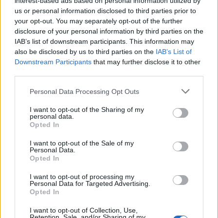
interest-based ads based on personal information utilized by
Η μεταμόρφωση του CISO για τις
us or personal information disclosed to third parties prior to
ανάγκες του σήμερα
your opt-out. You may separately opt-out of the further
disclosure of your personal information by third parties on the
IAB’s list of downstream participants. This information may
also be disclosed by us to third parties on the
IAB’s List of
Business IT
Ο σύγχρονος CISO δεν επιλέγει προϊόντα.
Downstream Participants
that may further disclose it to other
third parties.
Επιλέγει οικοσυστήματα.
Personal Data Processing Opt Outs
I want to opt-out of the Sharing of my
Η Εξέλιξη του CISO σε Επιχειρησιακό
personal data.
Opted In
Ηγέτη
I want to opt-out of the Sale of my
Personal Data.
Opted In
“Become a CISO”, they said…
I want to opt-out of processing my
Personal Data for Targeted Advertising.
Opted In
ΑΡΧΕΙΟ ΠΕΡΙΟΔΙΚΩΝ
Ο Σύγχρονος CISO: Από Τεχνικός
I want to opt-out of Collection, Use,
Retention, Sale, and/or Sharing of my