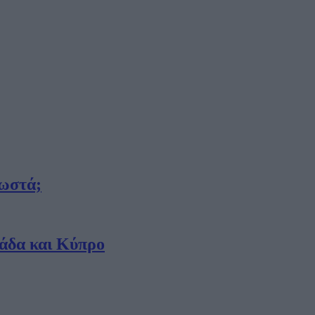
σωστά;
λάδα και Κύπρο