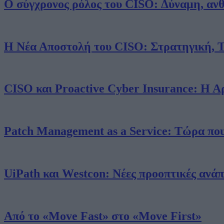
Ο σύγχρονος ρόλος του CISO: Δύναμη, ανθ
Η Νέα Αποστολή του CISO: Στρατηγική, 
CISO και Proactive Cyber Insurance: Η 
Smart Press A.E. | Μάγερ 11, 10438, Αθήνα | Τηλ.: 210 5201500, F
Patch Management as a Service: Τώρα που 
UiPath και Westcon: Νέες προοπτικές ανάπ
Από το «Move Fast» στο «Move First»