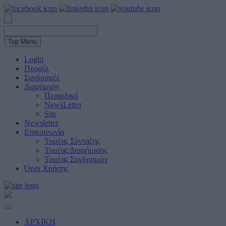
Top Menu
Login
Προφίλ
Συνδρομές
Διαφήμιση
Περιοδικό
NewsLetter
Site
Newsletter
Επικοινωνία
Τομέας Σύνταξης
Τομέας Διαφήμισης
Τομέας Συνδρομών
Όροι Χρήσης
ΑΡΧΙΚΗ