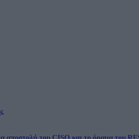
ς
νέα αποστολή του CISO και το όραμα του 