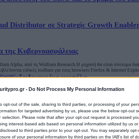
oud Distributor σε Strategic Growth Enable
α της Κυβερνοασφάλειας
ram Alpha, από τη Wolfram Research.Η μηχανή θα είναι σύντομα διαθ
λέπονται ειδικές toolbars για τους browsers Firefox & Internet Explo
pha.com/
.
η πιο εξειδικευμένα μοντέλα
uritypro.gr -
Do Not Process My Personal Information
ικότητα
to opt-out of the sale, sharing to third parties, or processing of your per
formation for targeted advertising by us, please use the below opt-out s
r selection. Please note that after your opt-out request is processed y
eing interest-based ads based on personal information utilized by us or
τις αποφάσεις της κυβερνοασφάλειας | 6 CI
disclosed to third parties prior to your opt-out. You may separately opt-
losure of your personal information by third parties on the IAB’s list of