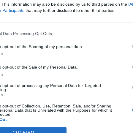
. This information may also be disclosed by us to third parties on the
IA
Participants
that may further disclose it to other third parties.
 τη NIS2 – Τι πρέπει να γνωρίζει ο CISO
Περιεχόμενα τεύχους
l Data Processing Opt Outs
 του σήμερα
o opt-out of the Sharing of my personal data.
In
Επιλέγει οικοσυστήματα.
o opt-out of the Sale of my Personal Data.
In
to opt-out of processing my Personal Data for Targeted
ing.
έτη
In
o opt-out of Collection, Use, Retention, Sale, and/or Sharing
ersonal Data that Is Unrelated with the Purposes for which it
lected.
Out
CONFIRM