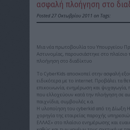
ασφαλή πλοήγηση στο δια
Posted 27 Οκτωβρίου 2011 on Tags:
Μια νέα πρωτοβουλία του Υπουργείου Προ
Αστυνομίας, παρουσιάστηκε στο πλαίσιο 
πλοήγηση στο διαδίκτυο
Το CyberKids αποσκοπεί στην ασφαλή εξοι
ειδικότερα με το internet. Προβάλει τα θ
επικοινωνία, ενημέρωση και ψυχαγωγία, 
που ελλοχεύουν κατά την πλοήγηση σε αυ
παιχνίδια, συμβουλές κ.α.
Η υλοποίηση του cyberkid από τη Δίωξη 
χορηγία της εταιρείας παροχής υπηρεσιώ
ΕΛΛΑΣ» στο πλαίσιο ενημέρωσης και ευαι
καθώς και των γονέων τους σχετικά με τη