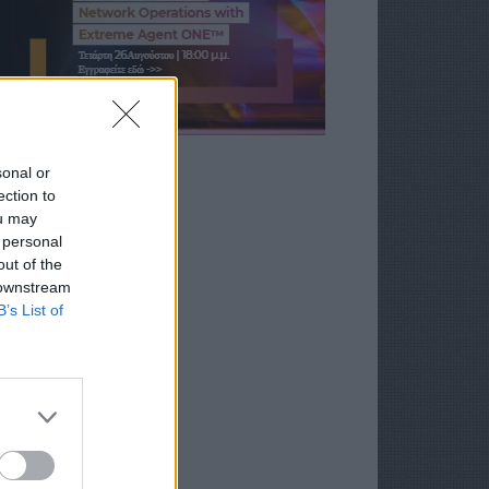
sonal or
ection to
ou may
 personal
out of the
 downstream
B’s List of