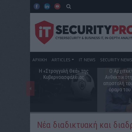
ΑΡΧΙΚΗ
ARTICLES
IT NEWS
SECURITY NEW
Η «Στρογγυλή Θεά» της
Ο Αρχιτέκ
Κυβερνοασφάλειας
Ανθεκτικότη
αποστολή του
όραμα του
Νέα διαδικτυακή και διαδ