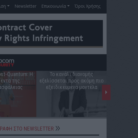
ιση
Newsletter
Επικοινωνία
Όροι Χρήσης
Post-Quantum: Η
Το κανάλι διανομής
Ο ρόλος 
έντα της
εξελίσσεται προς ακόμη πιο
ελληνική π
ασφάλειας
εξειδικευμένα μοντέλα
ΓΡΑΦΗ ΣΤΟ NEWSLETTER