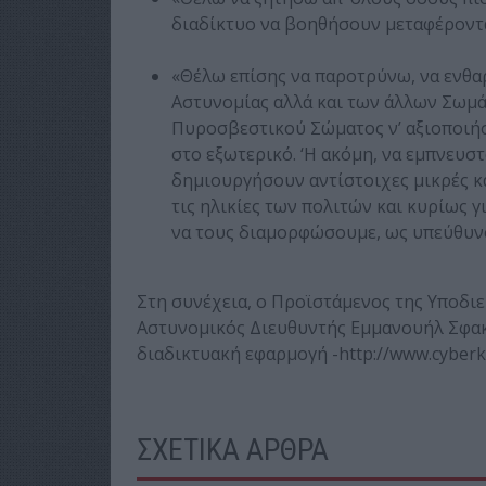
διαδίκτυο να βοηθήσουν μεταφέροντα
«Θέλω επίσης να παροτρύνω, να ενθα
Αστυνομίας αλλά και των άλλων Σωμά
Πυροσβεστικού Σώματος ν’ αξιοποιήσ
στο εξωτερικό. ‘Η ακόμη, να εμπνευσ
δημιουργήσουν αντίστοιχες μικρές κ
τις ηλικίες των πολιτών και κυρίως γι
να τους διαμορφώσουμε, ως υπεύθυνο
Στη συνέχεια, ο Προϊστάμενος της Υποδι
Αστυνομικός Διευθυντής Εμμανουήλ Σφακι
διαδικτυακή εφαρμογή -http://www.cyberki
ΣΧΕΤΙΚΑ ΑΡΘΡΑ