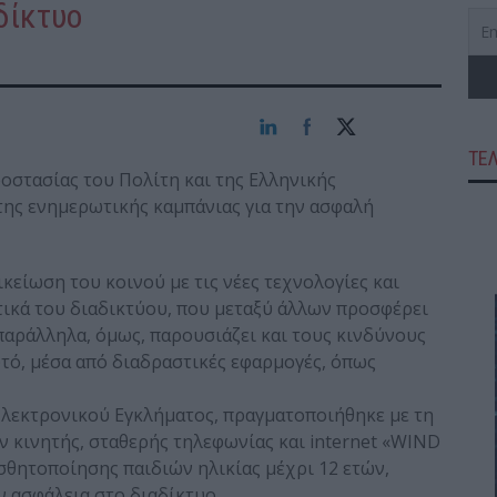
δίκτυο
ΤΕ
στασίας του Πολίτη και της Ελληνικής
της ενημερωτικής καμπάνιας για την ασφαλή
κείωση του κοινού με τις νέες τεχνολογίες και
ετικά του διαδικτύου, που μεταξύ άλλων προσφέρει
παράλληλα, όμως, παρουσιάζει και τους κινδύνους
τό, μέσα από διαδραστικές εφαρμογές, όπως
Ηλεκτρονικού Εγκλήματος, πραγματοποιήθηκε με τη
ν κινητής, σταθερής τηλεφωνίας και internet «WIND
σθητοποίησης παιδιών ηλικίας μέχρι 12 ετών,
ν ασφάλεια στο διαδίκτυο.