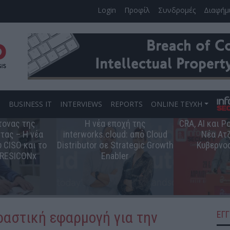
Login
Προφίλ
Συνδρομές
Διαφήμ
S
BUSINESS IT
INTERVIEWS
REPORTS
ONLINE ΤΕΥΧΗ
τονας της
Η νέα εποχή της
CRA, AI και 
τας – Η νέα
interworks.cloud: από Cloud
Νέα Ατζ
 CISO και το
Distributor σε Strategic Growth
Κυβερνο
 RESICONx
Enabler
ραστική εφαρμογή για την
ΕΓ