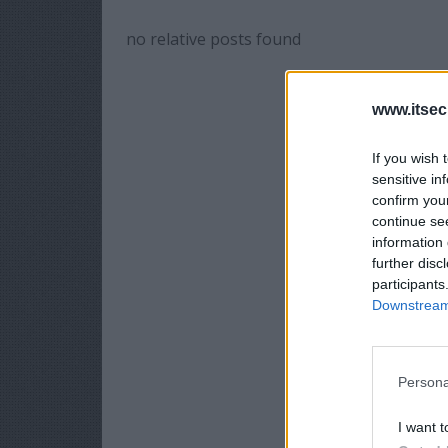
no relative posts found
www.itsec
If you wish 
sensitive in
confirm you
continue se
information 
further disc
participants
Downstream 
Persona
I want t