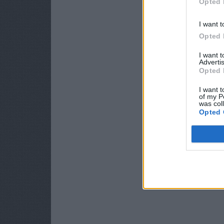
Opted 
I want t
Opted 
I want 
Advertis
Opted 
I want t
of my P
was col
Opted 