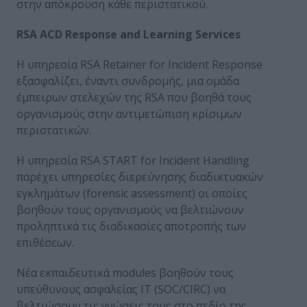
στην απόκρουση κάθε περιστατικού.
RSA ACD Response and Learning Services
Η υπηρεσία RSA Retainer for Incident Response
εξασφαλίζει, έναντι συνδρομής, μια ομάδα
έμπειρων στελεχών της RSA που βοηθά τους
οργανισμούς στην αντιμετώπιση κρίσιμων
περιστατικών.
Η υπηρεσία RSA START for Incident Handling
παρέχει υπηρεσίες διερεύνησης διαδικτυακών
εγκλημάτων (forensic assessment) οι οποίες
βοηθούν τους οργανισμούς να βελτιώνουν
προληπτικά τις διαδικασίες αποτροπής των
επιθέσεων.
Νέα εκπαιδευτικά modules βοηθούν τους
υπεύθυνους ασφαλείας ΙΤ (SOC/CIRC) να
βελτιώσουν τις γνώσεις τους στο πεδίο της