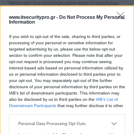
“Μέσα από ένα ολοκληρωμένο πακέτο εργαλείων
για την ανίχνευση και την αντιμετώπιση επιθέσεων
εναντίον των συστημάτων ΙΤ μιας επιχείρησης, η
www.itsecuritypro.gr -
Do Not Process My Personal
Information
RSA βοηθά τους οργανισμούς να αποκτήσουν
ακόμη περισσότερες δυνατότητες προστασίας των
If you wish to opt-out of the sale, sharing to third parties, or
υποδομών τους, και παράλληλα, τους προσφέρει
processing of your personal or sensitive information for
μια ευέλικτη πλατφόρμα επάνω στην οποία μπορεί
targeted advertising by us, please use the below opt-out
να κτιστεί ένα εξελιγμένο Κέντρο Λειτουργιών
section to confirm your selection. Please note that after your
Ασφαλείας, για την αντιμετώπιση των απειλών του
opt-out request is processed you may continue seeing
αύριο.”
interest-based ads based on personal information utilized by
us or personal information disclosed to third parties prior to
your opt-out. You may separately opt-out of the further
disclosure of your personal information by third parties on the
ΣΧΕΤΙΚΑ ΑΡΘΡΑ
IAB’s list of downstream participants. This information may
also be disclosed by us to third parties on the
IAB’s List of
Downstream Participants
that may further disclose it to other
third parties.
Personal Data Processing Opt Outs
Νέα προϊόντα και υπηρεσίες της RSA
βελτιώνουν τους μηχανισμούς προστασίας