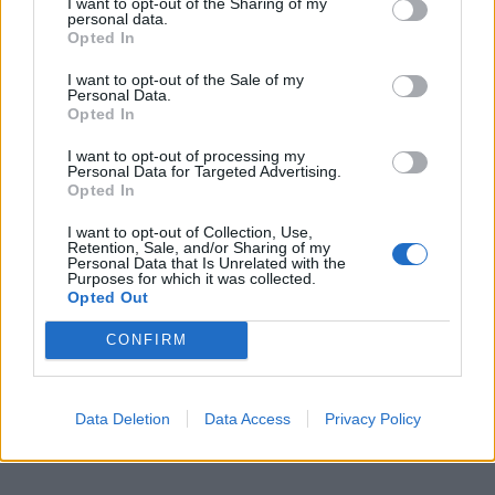
I want to opt-out of the Sharing of my
του ΙΤ
personal data.
Opted In
ΕΓΓΡΑΦΗ ΣΤΟ NEWSLETTER
I want to opt-out of the Sale of my
Personal Data.
Opted In
I want to opt-out of processing my
Personal Data for Targeted Advertising.
Opted In
ΤΕΛΕΥΤΑΙΟ ΤΕΥΧΟΣ
I want to opt-out of Collection, Use,
Retention, Sale, and/or Sharing of my
Personal Data that Is Unrelated with the
Purposes for which it was collected.
Περιεχόμενα τεύχους
Opted Out
CONFIRM
Data Deletion
Data Access
Privacy Policy