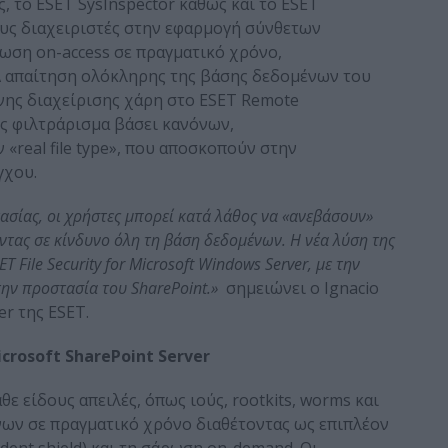
 το ESET SysInspector καθώς και το ESET
ους διαχειριστές στην εφαρμογή σύνθετων
ωση on-access σε πραγματικό χρόνο,
Ά απαίτηση ολόκληρης της βάσης δεδομένων του
νης διαχείρισης χάρη στο ESET Remote
ης φιλτράρισμα βάσει κανόνων,
real file type», που αποσκοπούν στην
γχου.
ασίας, οι χρήστες μπορεί κατά λάθος να «ανεβάσουν»
οντας σε κίνδυνο όλη τη βάση δεδομένων. Η νέα λύση της
ET File Security for Microsoft Windows Server, με την
την προστασία του SharePoint.»
σημειώνει ο Ignacio
er της ESET.
icrosoft SharePoint Server
θε είδους απειλές, όπως ιούς, rootkits, worms και
ων σε πραγματικό χρόνο διαθέτοντας ως επιπλέον
dent shield) και τη σάρωση on-demand. Οι