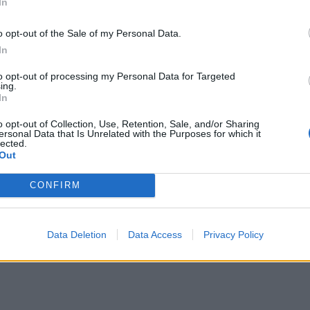
In
α μετά το
Κυβερνοασφάλειας
 Πώς να
μικρομεσαίων
o opt-out of the Sale of my Personal Data.
στείτε τους
επιχειρήσεων για το
In
ς για την
2026: Αυξημένη
 κληρονομιά των
εμπιστοσύνη αλλά
to opt-out of processing my Personal Data for Targeted
νων σας
ανησυχία για την ΤΝ
ing.
In
o opt-out of Collection, Use, Retention, Sale, and/or Sharing
ersonal Data that Is Unrelated with the Purposes for which it
lected.
Out
CONFIRM
Data Deletion
Data Access
Privacy Policy