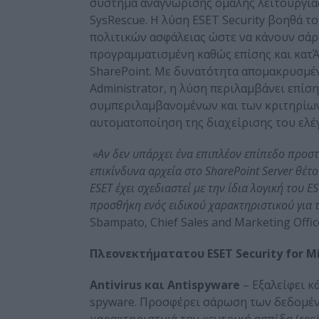
σύστημα αναγνώρισης ομαλής λειτουργίας,
SysRescue. Η λύση ESET Security βοηθά τ
πολιτικών ασφάλειας ώστε να κάνουν σάρ
προγραμματισμένη καθώς επίσης και κατ
SharePoint. Με δυνατότητα απομακρυσμέ
Administrator, η λύση περιλαμβάνει επίσ
συμπεριλαμβανομένων και των κριτηρίων «
αυτοματοποίηση της διαχείρισης του ελέ
«Αν δεν υπάρχει ένα επιπλέον επίπεδο προστ
επικίνδυνα αρχεία στο SharePoint Server θέτ
ESET έχει σχεδιαστεί με την ίδια λογική του ES
προσθήκη ενός ειδικού χαρακτηριστικού για 
Sbampato, Chief Sales and Marketing Offic
Πλεονεκτήματα
του
ESET Security for M
Antivirus
και
Antispyware
– Εξαλείφει κά
spyware. Προσφέρει σάρωση των δεδομέν
χαρακτηριστικά την κεντρική ασπίδα (resi