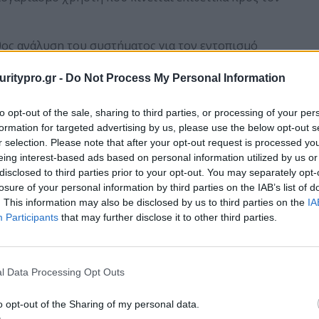
άθος ανάλυση του συστήματος για τον εντοπισμό
uritypro.gr -
Do Not Process My Personal Information
α ενός bootable μέσου με την εγκατεστημένη λύση
ι την αποκατάσταση των λειτουργειών του
to opt-out of the sale, sharing to third parties, or processing of your per
formation for targeted advertising by us, please use the below opt-out s
r selection. Please note that after your opt-out request is processed y
eing interest-based ads based on personal information utilized by us or
 επισκεφθείτε τη σελίδα:
ESET Security for
disclosed to third parties prior to your opt-out. You may separately opt-
losure of your personal information by third parties on the IAB’s list of
. This information may also be disclosed by us to third parties on the
IA
Participants
that may further disclose it to other third parties.
l Data Processing Opt Outs
o opt-out of the Sharing of my personal data.
 περιουσιακά
Δείκτης Ετοιμότητας