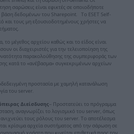
ίτηση σαρώσεις είναι εφικτές σε οποιοδήποτε
 βάση δεδομένων του Sharepoint. Το ESET Self-
κό και τους μη εξουσιοδοτημένους χρήστες να
τήματος.
, το μέγεθος αρχείου καθώς και το είδος είναι
σουν οι διαχειριστές για την τελειοποίηση της
 δυνατότητα παρακολούθησης της συμπεριφοράς των
σης κατά το «ανέβασμα» συγκεκριμένων αρχείων
δεδειγμένη προστασία με χαμηλή κατανάλωση
ία του server.
όπειρ
α
ς
Δ
ιείσδυσης
– Προστατεύει το πρόγραμμα
ταση, αναγνωρίζει το λογισμικό του server, όπως
αι ανιχνεύει τους ρόλους του server. Το αποτέλεσμα
νται κρίσιμα αρχεία συστήματος από την σάρωση σε
λογαριασμό χρήστη που κινείται επιθετικά προς τον