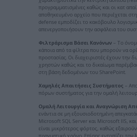
προγραμματισμένες καθώς και οι κατ απα
αποθηκευμένο αρχείο που περιέχεται στη
defense εμποδίζει το κακόβουλο λογισμι
απενεργοποιήσουν την ασφάλεια του συσ
Φιλτράρισμα Βάσει Κανόνων
– Το όνομα
κάποια από τα φίλτρα που μπορούν να ορί
προστασίας. Οι διαχειριστές έχουν την
χρηστών καθώς και το δικαίωμα παρέμβα
στη βάση δεδομένων του SharePoint.
Χαμηλές Απαιτήσεις Συστήματος
– Απο
πόρων συστήματος για την ομαλή λειτουργ
Ομαλή Λειτουργία και Αναγνώριση
Aπ
ενάντια σε μη εξουσιοδοτημένη απεγκατάσ
Microsoft SQL Server και Microsoft IIS, κ
είναι μικρότερος φόρτος, καθώς εξαιρού
πραγματικό χρόνο. Επίσης εντοπίζει τον 