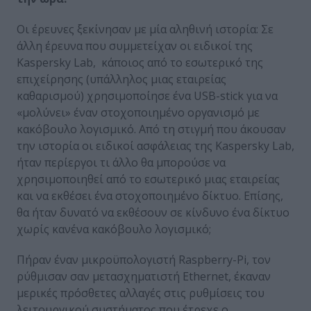
Οι έρευνες ξεκίνησαν με μία αληθινή ιστορία: Σε
άλλη έρευνα που συμμετείχαν οι ειδικοί της
Kaspersky Lab, κάποιος από το εσωτερικό της
επιχείρησης (υπάλληλος μιας εταιρείας
καθαρισμού) χρησιμοποίησε ένα USB-stick για να
«μολύνει» έναν στοχοποιημένο οργανισμό με
κακόβουλο λογισμικό. Από τη στιγμή που άκουσαν
την ιστορία οι ειδικοί ασφάλειας της Kaspersky Lab,
ήταν περίεργοι τι άλλο θα μπορούσε να
χρησιμοποιηθεί από το εσωτερικό μιας εταιρείας
και να εκθέσει ένα στοχοποιημένο δίκτυο. Επίσης,
θα ήταν δυνατό να εκθέσουν σε κίνδυνο ένα δίκτυο
χωρίς κανένα κακόβουλο λογισμικό;
Πήραν έναν μικροϋπολογιστή Raspberry-Pi, τον
ρύθμισαν σαν μετασχηματιστή Ethernet, έκαναν
μερικές πρόσθετες αλλαγές στις ρυθμίσεις του
λειτουργικού συστήματος που έτρεχε ο