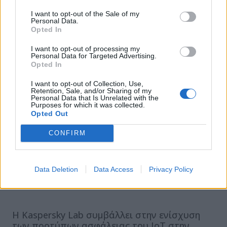
ελέγχου ταυτότητας από εταιρικό δίκτυο, η
I want to opt-out of the Sale of my
πειραματική συσκευή μπορεί να χρησιμοποιηθεί
Personal Data.
Opted In
για τη συλλογή cookies από προγράμματα
περιήγησης στα μηχανήματα που δέχονται επίθεση.
I want to opt-out of processing my
Personal Data for Targeted Advertising.
Opted In
Διαβάστε περισσότερα σχετικά με το πείραμα και τα
μέτρα που μπορούν να ληφθούν για την προστασία
I want to opt-out of Collection, Use,
Retention, Sale, and/or Sharing of my
εταιρειών και οικιακών χρηστών από επιθέσεις
Personal Data that Is Unrelated with the
αυτού του τύπου στον ειδικό ιστότοπο
Purposes for which it was collected.
Opted Out
Securelist.com
.
CONFIRM
ΣΧΕΤΙΚΑ ΑΡΘΡΑ
Data Deletion
Data Access
Privacy Policy
Η Kaspersky Lab συμβάλλει στην ενίσχυση
των προτύπων ασφάλειας του IoT στην