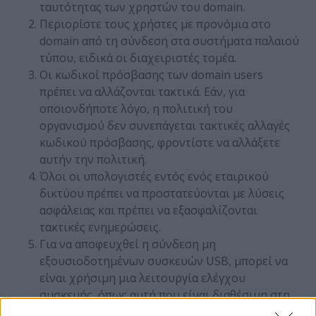
ταυτότητας των χρηστών του domain.
Περιορίστε τους χρήστες με προνόμια στο
domain από τη σύνδεση στα συστήματα παλαιού
τύπου, ειδικά οι διαχειριστές τομέα.
Οι κωδικοί πρόσβασης των domain users
πρέπει να αλλάζονται τακτικά. Εάν, για
οποιονδήποτε λόγο, η πολιτική του
οργανισμού δεν συνεπάγεται τακτικές αλλαγές
κωδικού πρόσβασης, φροντίστε να αλλάξετε
αυτήν την πολιτική.
Όλοι οι υπολογιστές εντός ενός εταιρικού
δικτύου πρέπει να προστατεύονται με λύσεις
ασφάλειας και πρέπει να εξασφαλίζονται
τακτικές ενημερώσεις.
Για να αποφευχθεί η σύνδεση μη
εξουσιοδοτημένων συσκευών USB, μπορεί να
είναι χρήσιμη μια λειτουργία ελέγχου
συσκευής, όπως αυτή που είναι διαθέσιμη στη
σουίτα
Kaspersky Endpoint Security for