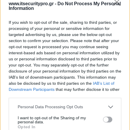
www.itsecuritypro.gr -
Do Not Process My Personal
Business
.
Information
Εάν είστε ιδιοκτήτης της διαδικτυακής πηγής,
σας συνιστούμε να ενεργοποιήσετε το HSTS
If you wish to opt-out of the sale, sharing to third parties, or
(αυστηρή ασφάλεια μεταφοράς HTTP), το οποίο
processing of your personal or sensitive information for
εμποδίζει την εναλλαγή από το HTTPS σε
targeted advertising by us, please use the below opt-out
πρωτόκολλο HTTP και την πλαστογράφηση των
section to confirm your selection. Please note that after your
στοιχείων σύνδεσης από ένα κλεμμένο cookie.
opt-out request is processed you may continue seeing
interest-based ads based on personal information utilized by
Αν είναι δυνατόν, απενεργοποιήστε τη
us or personal information disclosed to third parties prior to
λειτουργία ακρόασης και ενεργοποιήστε τη
your opt-out. You may separately opt-out of the further
ρύθμιση απομόνωσης Client (AP) σε Wi-Fi
disclosure of your personal information by third parties on the
routers και switches, απενεργοποιώντας τους
IAB’s list of downstream participants. This information may
από την ακρόαση της κίνησης σε άλλους
also be disclosed by us to third parties on the
IAB’s List of
σταθμούς εργασίας.
Downstream Participants
that may further disclose it to other
Ενεργοποιήστε τη ρύθμιση DHCP Snooping για
third parties.
να προστατεύσετε τους χρήστες των εταιρικών
Personal Data Processing Opt Outs
δικτύων από τη λήψη αιτημάτων DHCP από
πλαστούς DHCP server.
I want to opt-out of the Sharing of my
personal data.
Opted In
Εκτός από την παρεμπόδιση των δεδομένων