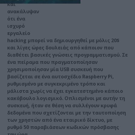
και
ανακάλυψαν
ότι ένα
ισχυρό
εργαλείο
hacking μπορεί να δημιουργηθεί με μόλις 20$
και λίγες ώρες δουλειάς από κάποιον που
διαθέτει βασικές γνώσεις προγραμματισμού. Σε
ένα πείραμα που πραγματοποίησαν
χρησιμοποίησαν μία
USB
συσκευή που
βασίζεται σε ένα αυτοσχέδιο
Raspberry Pi
,
ρυθμισμένο με συγκεκριμένο τρόπο και
μάλιστα χωρίς να έχει εγκατεστημένο κάποιο
κακόβουλο λογισμικό. Οπλισμένοι με αυτήν τη
συσκευή, ήταν σε θέση να συλλέγουν κρυφά
δεδομένα που σχετίζονται με την ταυτοποίηση
των χρηστών από ένα εταιρικό δίκτυο, με
ρυθμό 50 παραβιάσεων κωδικών πρόσβασης
την ώρα.