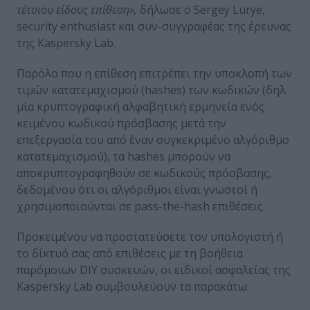
τέτοιου είδους επίθεση»,
δήλωσε ο Sergey Lurye,
security enthusiast και συν-συγγραφέας της έρευνας
της Kaspersky Lab.
Παρόλο που η επίθεση επιτρέπει την υποκλοπή των
τιμών κατατεμαχισμού (hashes) των κωδικών (δηλ.
μία κρυπτογραφική αλφαβητική ερμηνεία ενός
κειμένου κωδικού πρόσβασης μετά την
επεξεργασία του από έναν συγκεκριμένο αλγόριθμο
κατατεμαχισμού), τα hashes μπορούν να
αποκρυπτογραφηθούν σε κωδικούς πρόσβασης,
δεδομένου ότι οι αλγόριθμοι είναι γνωστοί ή
χρησιμοποιούνται σε pass-the-hash επιθέσεις.
Προκειμένου να προστατεύσετε τον υπολογιστή ή
το δίκτυό σας από επιθέσεις με τη βοήθεια
παρόμοιων DIY συσκευών, οι ειδικοί ασφαλείας της
Kaspersky Lab συμβουλεύουν τα παρακάτω: