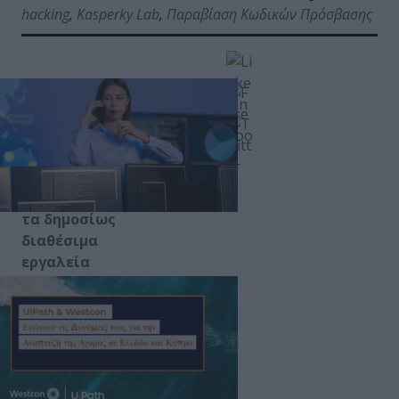
hacking
,
Kasperky Lab
,
Παραβίαση Κωδικών Πρόσβασης
Οι ερευνητές
της Kaspersky
Lab εξέτασαν
τα δημοσίως
διαθέσιμα
εργαλεία
hardware
και
λογισμικού
για κρυφή
υποκλοπή
κωδικών
πρόσβασης