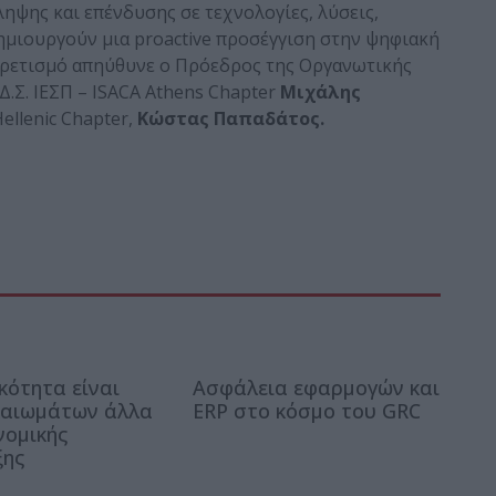
ηψης και επένδυσης σε τεχνολογίες, λύσεις,
δημιουργούν μια proactive προσέγγιση στην ψηφιακή
ιρετισμό απηύθυνε ο Πρόεδρος της Οργανωτικής
Δ.Σ. ΙΕΣΠ – ISACA Athens Chapter
Μιχάλης
Hellenic Chapter,
Κώστας Παπαδάτος.
κότητα είναι
Ασφάλεια εφαρμογών και
καιωμάτων άλλα
ERP στο κόσμο του GRC
νομικής
ξης