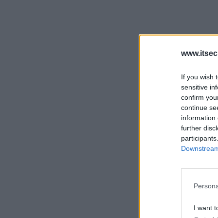
www.itsec
If you wish 
sensitive in
confirm you
continue se
information 
further disc
participants
Downstream 
Persona
I want t