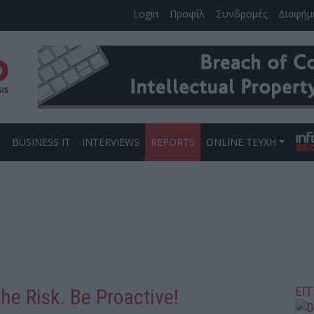
Login
Προφίλ
Συνδρομές
Διαφήμ
S
BUSINESS IT
INTERVIEWS
REPORTS
ONLINE ΤΕΥΧΗ
ΕΓ
he Risk. Be Proactive!