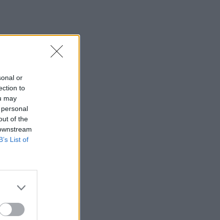
sonal or
ection to
ou may
 personal
out of the
 downstream
B’s List of