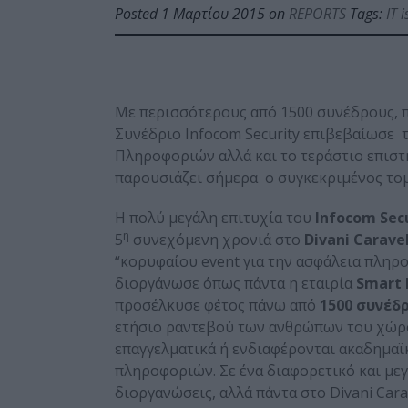
Posted 1 Μαρτίου 2015 on
REPORTS
Tags:
IT 
Με περισσότερους από 1500 συνέδρους, π
Συνέδριο Infocom Security επιβεβαίωσε τ
Πληροφοριών αλλά και το τεράστιο επιστ
παρουσιάζει σήμερα ο συγκεκριμένος τομ
Η πολύ μεγάλη επιτυχία του
Infocom
Sec
η
5
συνεχόμενη χρονιά στο
Divani
Carave
“κορυφαίου event για την ασφάλεια πληρ
διοργάνωσε όπως πάντα η εταιρία
Smart
προσέλκυσε φέτος πάνω από
1500 συνέδ
ετήσιο ραντεβού των ανθρώπων του χώρ
επαγγελματικά ή ενδιαφέρονται ακαδημαϊκ
πληροφοριών. Σε ένα διαφορετικό και με
διοργανώσεις, αλλά πάντα στο Divani Cara