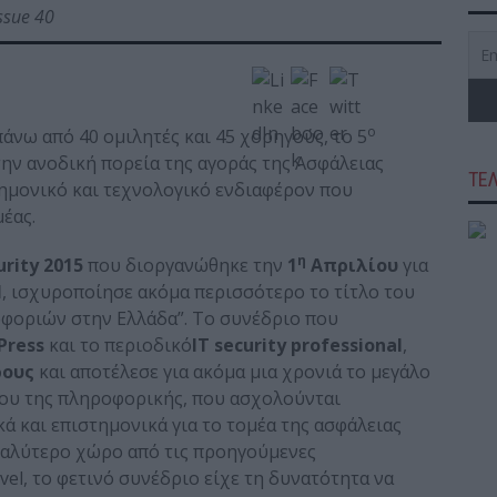
issue 40
ο
άνω από 40 ομιλητές και 45 χορηγούς, το 5
ην ανοδική πορεία της αγοράς της Ασφάλειας
ΤΕ
ημονικό και τεχνολογικό ενδιαφέρον που
έας.
η
urity 2015
που διοργανώθηκε την
1
Απριλίου
για
l
, ισχυροποίησε ακόμα περισσότερο το τίτλο του
οφοριών στην Ελλάδα”. Το συνέδριο που
Press
και το περιοδικό
IT
security
professional
,
ρους
και αποτέλεσε για ακόμα μια χρονιά το μεγάλο
ου της πληροφορικής, που ασχολούνται
ά και επιστημονικά για το τομέα της ασφάλειας
γαλύτερο χώρο από τις προηγούμενες
vel, το φετινό συνέδριο είχε τη δυνατότητα να