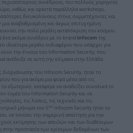
ς περισσότερους συνέδρους, πιο πολλούς χορηγούς
χώρο, καθώς και αρκετά παράλληλα workshops,
σσότερες διευκολύνσεις στους συμμετέχοντες και
αν μια αναβαθμισμένη και άκρως επιτυχημένη
εικνύει την πολύ μεγάλη ανταπόκριση του κόσμου
α ένα ακόμα συνέδριο με το brand
Infocom
της
το ιδιαίτερα μεγάλο ενδιαφέρον που υπάρχει για
ύουν την έννοια του Information Security, που
nal ανέδειξε σε αυτή την κλίμακα στην Ελλάδα.
ς διοργάνωσης του Infocom Security, ήταν το
ίου που για ακόμα μια φορά μέσα από τις
 το εξωτερικό, κατάφερε να αναδείξει συνολικά το
ον τομέα του Information Security και να
ολογίες, τις λύσεις, τις τεχνικές και τις
ου
εντρικό μήνυμα του 5
Infocom Security ήταν το
σι, να τονίσει την σημερινή απαίτηση για την
χούς εκτίμησης των απειλών και των διαθέσιμων
ση στην προστασία των κρίσιμων δεδομένων των