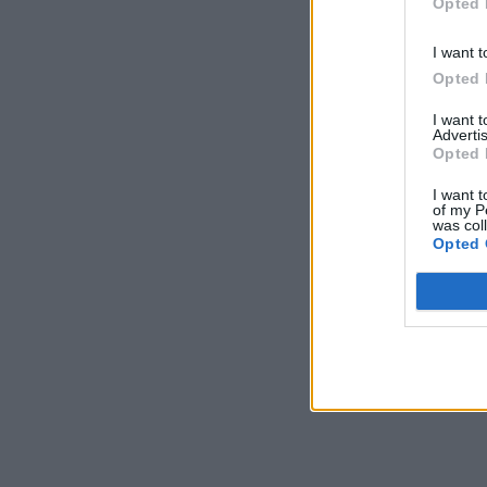
Opted 
I want t
Opted 
I want 
Advertis
Opted 
I want t
of my P
was col
Opted 