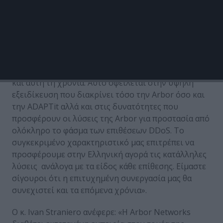
ADAPTit παρουσίασε παραδείγματα επιτυχημένων
έργων που υλοποίησαν από κοινού οι δυο εταιρείες
στην Ελλάδα το 2014.
Ο κ. Αθανάσιος Τζαφέρης δήλωσε σχετικά: «Είμαστε
ιδιαίτερα χαρούμενοι καθώς η συνεργασία μας με
την Arbor Networks σημείωσε ιδιαίτερη επιτυχία
και αυτή τη χρονιά. Αυτό οφείλεται στην υψηλή
εξειδίκευση που διακρίνει τόσο την Arbor όσο και
την ADAPTit αλλά και στις δυνατότητες που
προσφέρουν οι λύσεις της Arbor για προστασία από
ολόκληρο το φάσμα των επιθέσεων DDoS. Το
συγκεκριμένο χαρακτηριστικό μας επιτρέπει να
προσφέρουμε στην Ελληνική αγορά τις κατάλληλες
λύσεις ανάλογα με τα είδος κάθε επίθεσης. Είμαστε
σίγουροι ότι η επιτυχημένη συνεργασία μας θα
συνεχιστεί και τα επόμενα χρόνια».
Ο κ. Ivan Straniero ανέφερε: «Η Arbor Networks