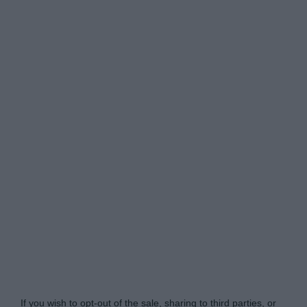
www.itsecuritypro.gr -
Do Not Process My Personal
Information
If you wish to opt-out of the sale, sharing to third parties, or