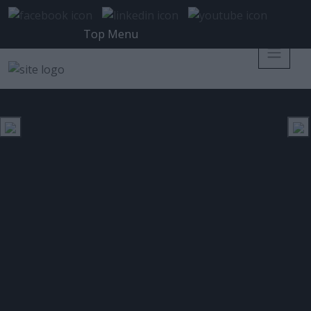
Top Menu
ADAPTit και Arbor Networks
μίλησαν στο ελληνικό κοινό για
τις επιθέσεις DDoS και την
εξέλιξή τους