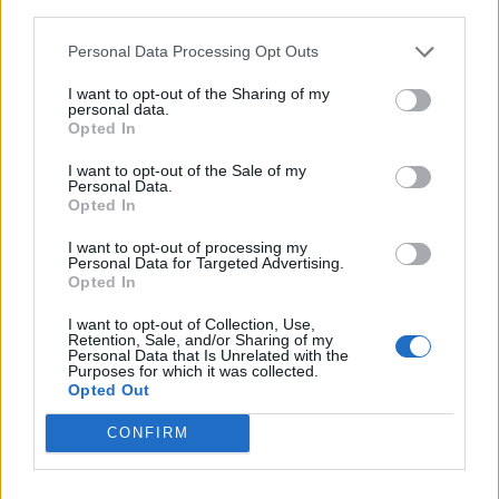
third parties.
μια σύγχρονη και αποτελεσματική λύση
διαχείρισης προνομιακής πρόσβασης, ενισχύοντας
Personal Data Processing Opt Outs
την ασφάλεια των endpoint συστημάτων και
I want to opt-out of the Sharing of my
υποστηρίζοντας την υλοποίηση Zero Trust
personal data.
στρατηγικών.
Opted In
I want to opt-out of the Sale of my
Personal Data.
Opted In
ΣΧΕΤΙΚΑ ΑΡΘΡΑ
I want to opt-out of processing my
Personal Data for Targeted Advertising.
Opted In
I want to opt-out of Collection, Use,
Retention, Sale, and/or Sharing of my
AnyDesk: Η Σύγχρονη Λύση
Personal Data that Is Unrelated with the
Purposes for which it was collected.
Απομακρυσμένης Πρόσβασης
Opted Out
για Επιχειρήσεις και Ιδιώτες
CONFIRM