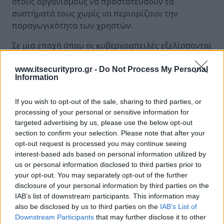
στους οργανισμούς να προστατεύσουν τα
συστήματά τους χωρίς να περιορίζουν την
παραγωγικότητα των χρηστών.
Σε μια εποχή όπου οι κυβερνοαπειλές εξελίσσονται
διαρκώς, η υιοθέτηση λύσεων PAM δεν αποτελεί
απλώς τεχνολογική επιλογή, αλλά ουσιαστική
www.itsecuritypro.gr -
Do Not Process My Personal
Information
επένδυση στην ασφάλεια και την ανθεκτικότητα
κάθε οργανισμού.
If you wish to opt-out of the sale, sharing to third parties, or
processing of your personal or sensitive information for
Λίγα λόγια για την Orthology
targeted advertising by us, please use the below opt-out
section to confirm your selection. Please note that after your
Η Orthology αποτελεί μία από τις κορυφαίες
opt-out request is processed you may continue seeing
ελληνικές εταιρείες παροχής Business Software &
interest-based ads based on personal information utilized by
us or personal information disclosed to third parties prior to
IT Services, με εξειδίκευση σε λύσεις IT
your opt-out. You may separately opt-out of the further
management, cybersecurity και digital
disclosure of your personal information by third parties on the
transformation.
IAB’s list of downstream participants. This information may
also be disclosed by us to third parties on the
IAB’s List of
Μέσα από τη συνεργασία της με την Admin By
Downstream Participants
that may further disclose it to other
Request, η Orthology προσφέρει στους πελάτες της