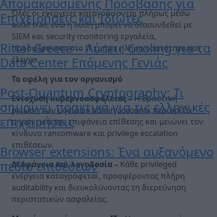
Απομακρυσμένης Πρόσβασης για
Όλες οι ενέργειες καταγράφονται πλήρως μέσω
Επιχειρήσεις και Ιδιώτες
audit trail, ενώ η λύση μπορεί να διασυνδεθεί με
SIEM και security monitoring εργαλεία,
Rittal Greece – Λύσεις Cooling για τα
προσφέροντας στο IT τμήμα πλήρη ορατότητα και
Data Center Επόμενης Γενιάς
έλεγχο.
Τα οφέλη για τον οργανισμό
Post-Quantum Cryptography: Τι
Ενίσχυση κυβερνοασφάλειας –
Η δραστική
σημαίνει πρακτικά για τις ελληνικές
μείωση των μόνιμων admin accounts περιορίζει
επιχειρήσεις
σημαντικά την επιφάνεια επίθεσης και μειώνει τον
κίνδυνο ransomware και privilege escalation
επιθέσεων.
Browser extensions: Ένα αυξανόμενο
πεδίο επιθέσεων
Διαφάνεια και λογοδοσία –
Κάθε privileged
ενέργεια καταγράφεται, προσφέροντας πλήρη
auditability και διευκολύνοντας τη διερεύνηση
περιστατικών ασφαλείας.