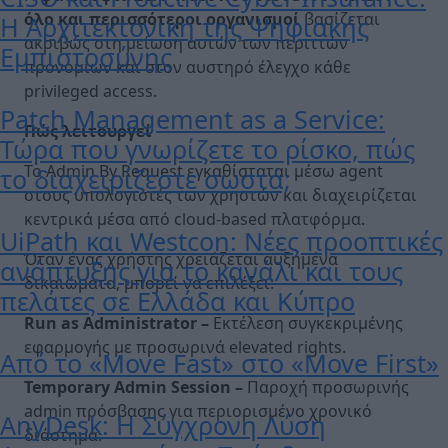
όλο και περισσότεροι οργανισμοί
βασίζεται
Η Αρχιτεκτονική της Ψηφιακής
ακριβώς στη μείωση αυτών των περιττών
Εμπιστοσύνης
προνομίων και στον αυστηρό έλεγχο κάθε
privileged access.
Patch Management as a Service:
Πώς λειτουργεί
Τώρα που γνωρίζετε το ρίσκο, πώς
Το Admin By Request εγκαθίσταται μέσω agent
το διαχειρίζεστε σωστά;
στους υπολογιστές των χρηστών και διαχειρίζεται
κεντρικά μέσα από cloud-based πλατφόρμα.
UiPath και Westcon: Νέες προοπτικές
Όταν ένας χρήστης χρειάζεται αυξημένα
ανάπτυξης για το κανάλι και τους
δικαιώματα, μπορεί να επιλέξει:
πελάτες σε Ελλάδα και Κύπρο
Run
as
Administrator
–
Εκτέλεση συγκεκριμένης
εφαρμογής με προσωρινά elevated rights.
Από το «Move Fast» στο «Move First»
Temporary
Admin
Session
–
Παροχή προσωρινής
admin πρόσβασης για περιορισμένο χρονικό
AnyDesk: Η Σύγχρονη Λύση
διάστημα.