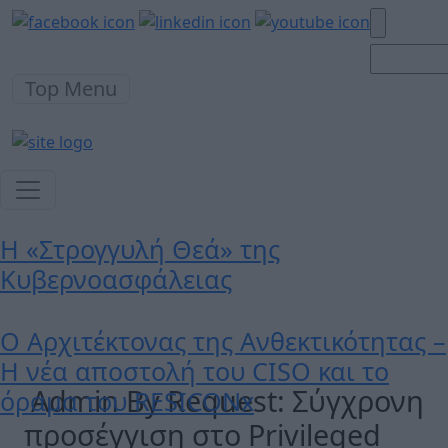
Top Menu
Η «Στρογγυλή Θεά» της
Κυβερνοασφάλειας
Ο Αρχιτέκτονας της Ανθεκτικότητας –
Η νέα αποστολή του CISO και το
Admin By Request: Σύγχρονη
όραμα του RESICONx
προσέγγιση στο Privileged