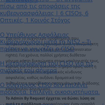
www.orthology.gr
πίσω από τις αποφάσεις της
κυβερνοασφάλειας | 6 CISOs, 6
Οπτικές, 1 Κοινός Στόχος
Ο Υπεύθυνος Ασφάλειας
Ένα από τα συχνότερα προβλήματα που
Κυβερνοχώρου μετά τη NIS2 – Τι
αντιμετωπίζουν οι οργανισμοί είναι η ανεξέλεγκτη
πρέπει να γνωρίζει ο CISO
χρήση δικαιωμάτων διαχειριστή (administrator
rights). Για χρόνια, πολλοί χρήστες διέθεταν
μόνιμα admin δικαιώματα στους υπολογιστές τους,
Η μεταμόρφωση του CISO για τις
κυρίως για λόγους ευκολίας. Σήμερα όμως, αυτή η
ανάγκες του σήμερα
πρακτική θεωρείται σημαντικός κίνδυνος
ασφαλείας, καθώς αυξάνει δραματικά την
Ο σύγχρονος CISO δεν επιλέγει
πιθανότητα παραβίασης συστημάτων και διάδοσης
κακόβουλου λογισμικού.
προϊόντα. Επιλέγει οικοσυστήματα.
Το Admin
By
Request
έρχεται να δώσει λύση σε
αυτό το πρόβλημα
, προσφέροντας έναν ασφαλή