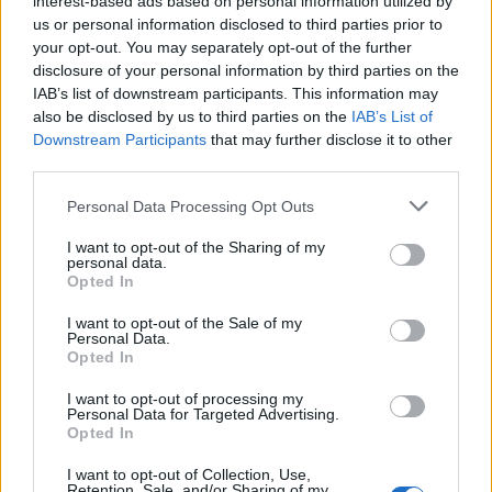
interest-based ads based on personal information utilized by
Η μεταμόρφωση του CISO για τις
Διαβάστε περισσότερα από την Orthology!
us or personal information disclosed to third parties prior to
ανάγκες του σήμερα
your opt-out. You may separately opt-out of the further
ΣΧΕΤΙΚΑ ΑΡΘΡΑ
disclosure of your personal information by third parties on the
IAB’s list of downstream participants. This information may
also be disclosed by us to third parties on the
IAB’s List of
Ο σύγχρονος CISO δεν επιλέγει προϊόντα.
Downstream Participants
that may further disclose it to other
AnyDesk: Η Σύγχρονη Λύση
third parties.
Επιλέγει οικοσυστήματα.
Απομακρυσμένης Πρόσβασης για
Επιχειρήσεις και Ιδιώτες
Personal Data Processing Opt Outs
I want to opt-out of the Sharing of my
Η Εξέλιξη του CISO σε Επιχειρησιακό
personal data.
Opted In
Ηγέτη
Admin By Request: Σύγχρονη
I want to opt-out of the Sale of my
προσέγγιση στο Privileged Access
Personal Data.
Management
Opted In
“Become a CISO”, they said…
I want to opt-out of processing my
Personal Data for Targeted Advertising.
Opted In
Η Orthology ανακοινώνει στρατηγική
Ο Σύγχρονος CISO: Από Τεχνικός
I want to opt-out of Collection, Use,
συνεργασία με τη Nagomi Security
Retention, Sale, and/or Sharing of my