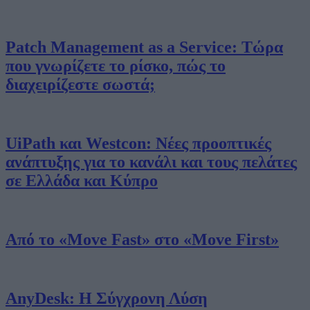
Patch Management as a Service: Τώρα
που γνωρίζετε το ρίσκο, πώς το
διαχειρίζεστε σωστά;
UiPath και Westcon: Νέες προοπτικές
ανάπτυξης για το κανάλι και τους πελάτες
σε Ελλάδα και Κύπρο
Smart Press A.E. | Μάγερ 11, 10438, Αθήνα | Τηλ.: 210 5201500,
Από το «Move Fast» στο «Move First»
Fax: 210 5241900
AnyDesk: Η Σύγχρονη Λύση