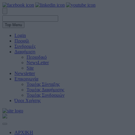
Top Menu
Login
Προφίλ
Συνδρομές
Διαφήμιση
Περιοδικό
NewsLetter
Site
Newsletter
Επικοινωνία
Τομέας Σύνταξης
Τομέας Διαφήμισης
Τομέας Συνδρομών
Όροι Χρήσης
ΑΡΧΙΚΗ