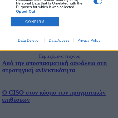
Υπεύθυνος σε Στρατηγικό Ηγέτη
Personal Data that Is Unrelated with the
Purposes for which it was collected.
ΕΓΓΡΑΦΗ ΣΤΟ NEWSLETTER
Επιχειρησιακής Ανθεκτικότητας
Opted Out
CONFIRM
Ο CISO στην Εποχή του AI: Από την
ΤΕΛΕΥΤΑΙΟ ΤΕΥΧΟΣ
Προστασία στη Στρατηγική
Data Deletion
Data Access
Privacy Policy
Περιεχόμενα τεύχους
Από την αποσπασματική ασφάλεια στη
στρατηγική ανθεκτικότητα
Ο CISO στον κόσμο των πραγματικών
επιθέσεων