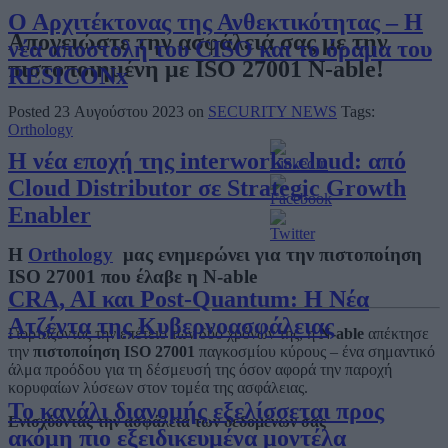
Ο Αρχιτέκτονας της Ανθεκτικότητας – Η
Απογειώστε την ασφάλειά σας με την
νέα αποστολή του CISO και το όραμα του
πιστοποιημένη με ISO 27001 N-able!
RESICONx
Posted 23 Αυγούστου 2023 on
SECURITY NEWS
Tags:
Orthology
Η νέα εποχή της interworks.cloud: από
Cloud Distributor σε Strategic Growth
Enabler
H
Orthology
μας ενημερώνει για την πιστοποίηση
ISO 27001
που έλαβε η Ν-able
CRA, AI και Post-Quantum: Η Νέα
Ατζέντα της Κυβερνοασφάλειας
Γιορτάζοντας την επέτειο των δύο χρόνων της, η
N-able
απέκτησε
την
πιστοποίηση ISO 27001
παγκοσμίου κύρους – ένα σημαντικό
άλμα προόδου για τη δέσμευσή της όσον αφορά την παροχή
κορυφαίων λύσεων στον τομέα της ασφάλειας.
Το κανάλι διανομής εξελίσσεται προς
Ενισχύοντας την ασφάλεια των δεδομένων σας
ακόμη πιο εξειδικευμένα μοντέλα