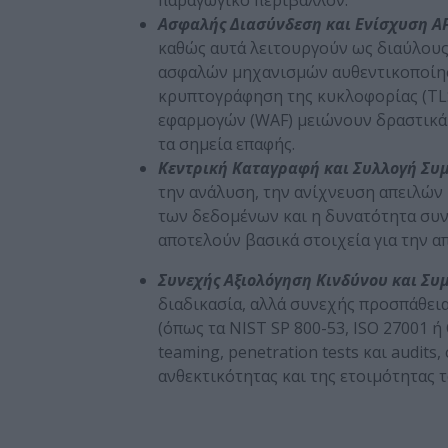
Ασφαλής Διασύνδεση και Ενίσχυση
A
καθώς αυτά λειτουργούν ως διαύλους
ασφαλών μηχανισμών αυθεντικοποίησης 
κρυπτογράφηση της κυκλοφορίας (TLS)
εφαρμογών (WAF) μειώνουν δραστικά 
τα σημεία επαφής.
Κεντρική Καταγραφή και Συλλογή Συ
την ανάλυση, την ανίχνευση απειλών
των δεδομένων και η δυνατότητα συ
αποτελούν βασικά στοιχεία για την α
Συνεχής Αξιολόγηση Κινδύνου και Σ
διαδικασία, αλλά συνεχής προσπάθει
(όπως τα NIST SP 800-53, ISO 27001 
teaming, penetration tests και audit
ανθεκτικότητας και της ετοιμότητας τ