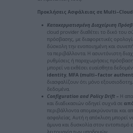
Προκλήσεις Ασφάλειας σε
Multi
–
Cloud
Κατακερματισμένη Διαχείριση Πρόσβ
cloud provider διαθέτει το δικό του 
πρόσβασης, με διαφορετικές ορολογίες
δύσκολη την ενοποιημένη και συνεπή
τα περιβάλλοντα. Η ασυντόνιστη διαχ
ρυθμίσεις ή παραχωρήσεις πρόσβασης
μπορεί να εκθέσει ευαίσθητα δεδομέν
identity
,
MFA
(
multi
–
factor
authent
διασφαλίζουν ότι μόνο εξουσιοδοτη
δεδομένα.
Configuration
and
Policy
Drift
–
Η απο
και διαδικασιών οδηγεί συχνά σε
από
περιβάλλοντα απομακρύνονται και απ
ασφαλείας. Αυτή η απόκλιση μπορεί 
άμυνα και δυσκολία στον εντοπισμό 
λειτουργία των υποδομών.