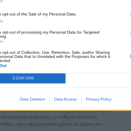
In
λοσοφία του Zero Trust βασίζεται στην αρχή ότι
o opt-out of the Sale of my Personal Data.
ι να θεωρείται αξιόπιστο από προεπιλογή, είτε
In
νιστικού δικτύου. Αυτό σημαίνει συνεχής
ίηση δικαιωμάτων πρόσβασης και διαχωρισμός των
to opt-out of processing my Personal Data for Targeted
ing.
ού. Σε multi-cloud περιβάλλοντα, η υλοποίηση
In
αυτοτήτων, στα πλαίσια διαφορετικών πολιτικών
o opt-out of Collection, Use, Retention, Sale, and/or Sharing
 παρόχων.
ersonal Data that Is Unrelated with the Purposes for which it
loud
(
CSPM
) –
Τα εργαλεία Cloud Security Posture
lected.
Out
τότητα στις υποδομές και μπορούν να ανιχνεύουν
θασμένες ρυθμίσεις ή ανοιχτές ευπάθειες. Ένα
CONFIRM
νατότητα εφαρμογής τυποποιημένων ελέγχων και
περιβάλλοντα, διευκολύνοντας την κλιμακούμενη
Data Deletion
Data Access
Privacy Policy
τωμένους Ελέγχους –
Η προσέγγιση Infrastructure as
η, επαναλαμβανόμενη και ελεγχόμενη δημιουργία
κά εργαλεία ανάλυσης, οι πιθανοί κίνδυνοι
στάδιο, πριν ακόμη αναπτυχθούν οι πόροι στο