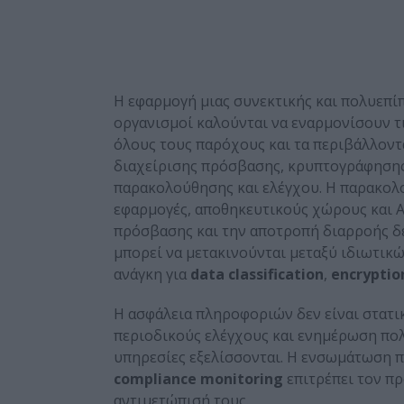
Η εφαρμογή μιας συνεκτικής και πολυεπίπ
οργανισμοί καλούνται να εναρμονίσουν τι
όλους τους παρόχους και τα περιβάλλοντ
διαχείρισης πρόσβασης, κρυπτογράφησης
παρακολούθησης και ελέγχου. Η παρακολ
εφαρμογές, αποθηκευτικούς χώρους και AP
πρόσβασης και την αποτροπή διαρροής δε
μπορεί να μετακινούνται μεταξύ ιδιωτικ
ανάγκη για
data
classification
,
encryptio
H ασφάλεια πληροφοριών δεν είναι στατικ
περιοδικούς ελέγχους και ενημέρωση πολι
υπηρεσίες εξελίσσονται. Η ενσωμάτωση 
compliance
monitoring
επιτρέπει τον πρ
αντιμετώπισή τους.