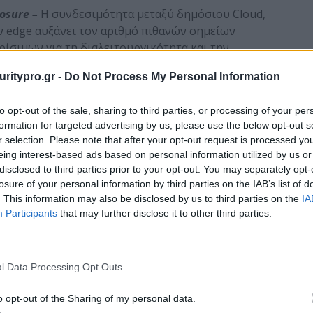
osure
–
Η συνδεσιμότητα μεταξύ δημόσιου Cloud,
 edge αυξάνει τον αριθμό πιθανών σημείων
ρίσιμων για τη διαλειτουργικότητα και την
ται από επαρκή μέτρα προστασίας ή έλεγχο
uritypro.gr -
Do Not Process My Personal Information
ύν ευάλωτα σημεία για επιθέσεις.
ς Παρακολούθηση –
Σε ένα περιβάλλον όπου
to opt-out of the sale, sharing to third parties, or processing of your per
τεχνολογίες, η συγκέντρωση και η ενοποιημένη
formation for targeted advertising by us, please use the below opt-out s
ίας γίνεται ιδιαίτερα απαιτητική. Οι διαφορές
r selection. Please note that after your opt-out request is processed y
εμετρία και στα εργαλεία παρακολούθησης
eing interest-based ads based on personal information utilized by us or
, μειώνοντας την ικανότητα έγκαιρης ανίχνευσης
disclosed to third parties prior to your opt-out. You may separately opt-
τικά.
losure of your personal information by third parties on the IAB’s list of
 των κανονισμών προστασίας δεδομένων, όπως το
. This information may also be disclosed by us to third parties on the
IA
Participants
that may further disclose it to other third parties.
 γίνεται πιο περίπλοκη όταν τα δεδομένα
 περιοχών, υποδομών και παρόχων. Η έλλειψη
 αποθήκευσης ή επεξεργασίας των δεδομένων
των νομικών υποχρεώσεων, με σοβαρές νομικές και
l Data Processing Opt Outs
o opt-out of the Sharing of my personal data.
σης