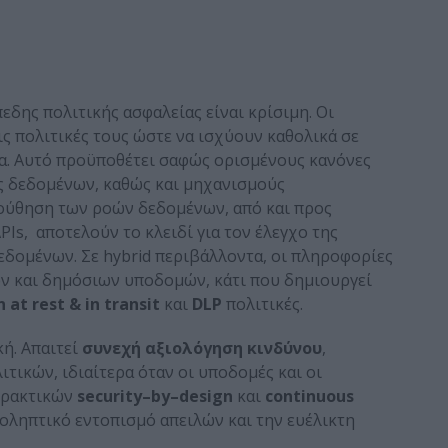
εδης πολιτικής ασφαλείας είναι κρίσιμη. Οι
ς πολιτικές τους ώστε να ισχύουν καθολικά σε
α. Αυτό προϋποθέτει σαφώς ορισμένους κανόνες
 δεδομένων, καθώς και μηχανισμούς
ούθηση των ροών δεδομένων, από και προς
Is, αποτελούν το κλειδί για τον έλεγχο της
δομένων. Σε hybrid περιβάλλοντα, οι πληροφορίες
ών και δημόσιων υποδομών, κάτι που δημιουργεί
n
at
rest
&
in
transit
και
DLP
πολιτικές.
ή. Απαιτεί
συνεχή αξιολόγηση κινδύνου
,
τικών, ιδιαίτερα όταν οι υποδομές και οι
πρακτικών
security
–
by
–
design
και
continuous
οληπτικό εντοπισμό απειλών και την ευέλικτη