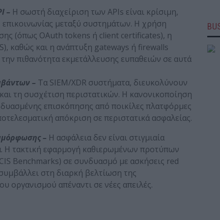
PI
–
Η σωστή διαχείριση των APIs είναι κρίσιμη,
 επικοινωνίας μεταξύ συστημάτων. Η χρήση
BUS
(όπως OAuth tokens ή client certificates), η
, καθώς και η ανάπτυξη gateways ή firewalls
την πιθανότητα εκμετάλλευσης ευπαθειών σε αυτά
μβάντων –
Τα SIEM/XDR συστήματα, διευκολύνουν
 και τη συσχέτιση περιστατικών. Η κανονικοποίηση
νδυασμένης επισκόπησης από ποικίλες πλατφόρμες
ποτελεσματική απόκριση σε περιστατικά ασφαλείας.
υμμόρφωσης –
Η ασφάλεια δεν είναι στιγμιαία
α. Η τακτική εφαρμογή καθιερωμένων προτύπων
ή CIS Benchmarks) σε συνδυασμό με ασκήσεις red
s, συμβάλλει στη διαρκή βελτίωση της
ου οργανισμού απέναντι σε νέες απειλές.