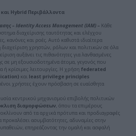
και
Hybrid
Περιβάλλοντα
ασης –
Identity
Access
Management
(
IAM
) –
Κάθε
σύστημα διαχείρισης ταυτότητας και ελέγχου
, κανόνες και ροές. Αυτό καθιστά ιδιαίτερα
 διαχείριση χρηστών, ρόλων και πολιτικών σε όλα
είριση αυξάνει τις πιθανότητες για λανθασμένες
 σε μη εξουσιοδοτημένα άτομα, γεγονός που
α ή κρίσιμες λειτουργίες. Η χρήση
federated
ication
)
και
least
privilege
principles
μένοι χρήστες έχουν πρόσβαση σε ευαίσθητα
υσία κεντρικού μηχανισμού επιβολής πολιτικών
κλιση διαμορφώσεων
, όπου τα επιμέρους
οκλίνουν από τα αρχικά πρότυπα και προδιαγραφές
να προκαλέσει ασυμβατότητες, αδυναμίες στην
ευπαθειών, επηρεάζοντας την ομαλή και ασφαλή