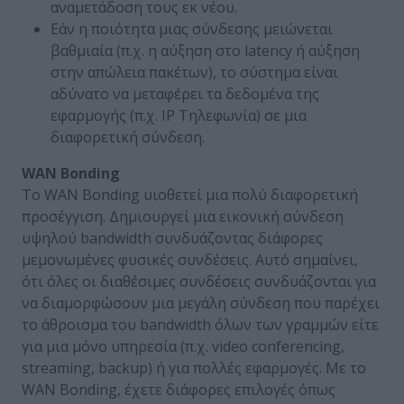
αναμετάδοση τους εκ νέου.
Εάν η ποιότητα μιας σύνδεσης μειώνεται
βαθμιαία (π.χ. η αύξηση στο latency ή αύξηση
στην απώλεια πακέτων), το σύστημα είναι
αδύνατο να μεταφέρει τα δεδομένα της
εφαρμογής (π.χ. IP Τηλεφωνία) σε μια
διαφορετική σύνδεση.
WAN Bonding
Το WAN Bonding υιοθετεί μια πολύ διαφορετική
προσέγγιση. Δημιουργεί μια εικονική σύνδεση
υψηλού bandwidth συνδυάζοντας διάφορες
μεμονωμένες φυσικές συνδέσεις. Αυτό σημαίνει,
ότι όλες οι διαθέσιμες συνδέσεις συνδυάζονται για
να διαμορφώσουν μια μεγάλη σύνδεση που παρέχει
το άθροισμα του bandwidth όλων των γραμμών είτε
για μια μόνο υπηρεσία (π.χ. video conferencing,
streaming, backup) ή για πολλές εφαρμογές. Με το
WAN Bonding, έχετε διάφορες επιλογές όπως