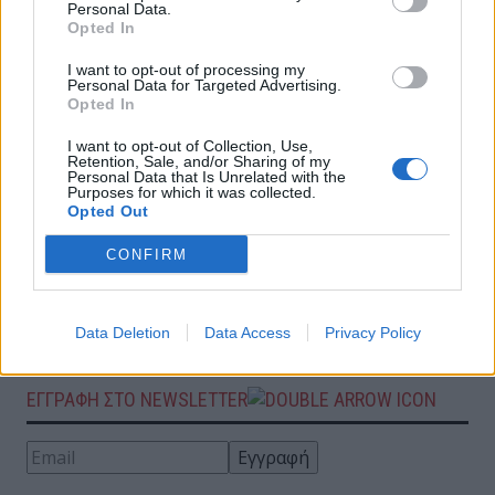
Personal Data.
Opted In
I want to opt-out of processing my
Personal Data for Targeted Advertising.
Opted In
GRC – Η αποτελεσματική υλοποίηση της
διεργασίας
I want to opt-out of Collection, Use,
Retention, Sale, and/or Sharing of my
Personal Data that Is Unrelated with the
Purposes for which it was collected.
Opted Out
Η ιδιωτικότητα είναι θέμα δικαιωμάτων άλλα
και οικονομικής ανάπτυξης
CONFIRM
Ασφάλεια εφαρμογών και ERP στο κόσμο του
Data Deletion
Data Access
Privacy Policy
GRC
ΕΓΓΡΑΦΗ ΣΤΟ NEWSLETTER