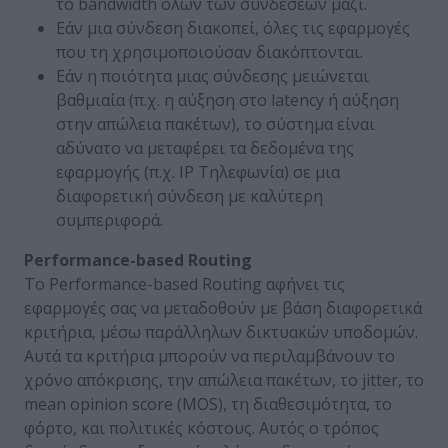
το bandwidth όλων των συνδέσεων μαζί.
Εάν μια σύνδεση διακοπεί, όλες τις εφαρμογές
που τη χρησιμοποιούσαν διακόπτονται.
Εάν η ποιότητα μιας σύνδεσης μειώνεται
βαθμιαία (π.χ. η αύξηση στο latency ή αύξηση
στην απώλεια πακέτων), το σύστημα είναι
αδύνατο να μεταφέρει τα δεδομένα της
εφαρμογής (π.χ. IP Τηλεφωνία) σε μια
διαφορετική σύνδεση με καλύτερη
συμπεριφορά.
Performance-based Routing
Το Performance-based Routing αφήνει τις
εφαρμογές σας να μεταδοθούν με βάση διαφορετικά
κριτήρια, μέσω παράλληλων δικτυακών υποδομών.
Αυτά τα κριτήρια μπορούν να περιλαμβάνουν το
χρόνο απόκρισης, την απώλεια πακέτων, το jitter, το
mean opinion score (MOS), τη διαθεσιμότητα, το
φόρτο, και πολιτικές κόστους. Αυτός ο τρόπος