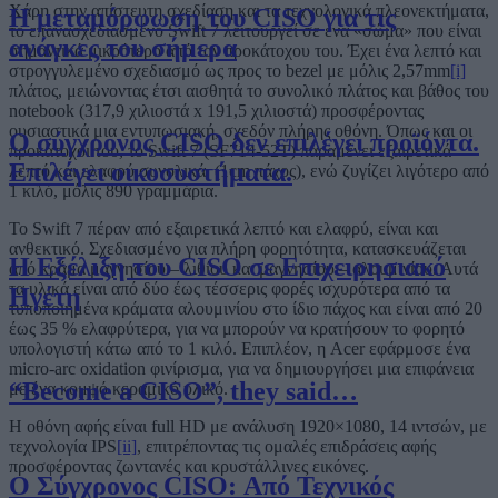
Χάρη στην απίστευτη σχεδίαση και τα τεχνολογικά πλεονεκτήματα,
Η μεταμόρφωση του CISO για τις
το επανασχεδιασμένο Swift 7 λειτουργεί σε ένα «σώμα» που είναι
ανάγκες του σήμερα
σημαντικά μικρότερο από τον προκάτοχου του. Έχει ένα λεπτό και
στρογγυλεμένο σχεδιασμό ως προς το bezel με μόλις 2,57mm
[i]
πλάτος, μειώνοντας έτσι αισθητά το συνολικό πλάτος και βάθος του
notebook (317,9 χιλιοστά x 191,5 χιλιοστά) προσφέροντας
ουσιαστικά μια εντυπωσιακή, σχεδόν πλήρης οθόνη. Όπως και οι
Ο σύγχρονος CISO δεν επιλέγει προϊόντα.
προκάτοχοι του, το Swift 7 (SF714-52T) παραμένει εξαιρετικά
Επιλέγει οικοσυστήματα.
λεπτό και ελαφρύ συνολικά, (1cm πάχος), ενώ ζυγίζει λιγότερο από
1 κιλό, μόλις 890 γραμμάρια.
Το Swift 7 πέραν από εξαιρετικά λεπτό και ελαφρύ, είναι και
ανθεκτικό. Σχεδιασμένο για πλήρη φορητότητα, κατασκευάζεται
Η Εξέλιξη του CISO σε Επιχειρησιακό
από κράμα μαγνησίου – λιθίου και μαγνησίου – αλουμινίου. Αυτά
τα υλικά είναι από δύο έως τέσσερις φορές ισχυρότερα από τα
Ηγέτη
τυποποιημένα κράματα αλουμινίου στο ίδιο πάχος και είναι από 20
έως 35 % ελαφρύτερα, για να μπορούν να κρατήσουν το φορητό
υπολογιστή κάτω από το 1 κιλό. Επιπλέον, η Acer εφάρμοσε ένα
micro-arc oxidation φινίρισμα, για να δημιουργήσει μια επιφάνεια
“Become a CISO”, they said…
με ένα κομψό κεραμικό υλικό.
Η οθόνη αφής είναι full HD με ανάλυση 1920×1080, 14 ιντσών, με
τεχνολογία IPS
[ii]
, επιτρέποντας τις ομαλές επιδράσεις αφής
προσφέροντας ζωντανές και κρυστάλλινες εικόνες.
Ο Σύγχρονος CISO: Από Τεχνικός