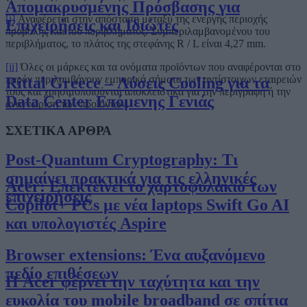
Απομακρυσμένης Πρόσβασης για
[i]
Αναφέρεται στην απόσταση μεταξύ της ενεργής περιοχής
Επιχειρήσεις και Ιδιώτες
προβολής και του περιβλήματος. Συμπεριλαμβανομένου του
περιβλήματος, το πλάτος της στεφάνης R / L είναι 4,27 mm.
[ii]
Όλες οι μάρκες και τα ονόματα προϊόντων που αναφέρονται στο
παρόν περιλαμβάνουν εμπορικά σήματα των αντίστοιχων εταιρειών
Rittal Greece – Λύσεις Cooling για τα
τους και χρησιμοποιούνται αποκλειστικά για την περιγραφή ή την
Data Center Επόμενης Γενιάς
αναγνώριση των προϊόντων.
ΣΧΕΤΙΚΑ ΑΡΘΡΑ
Post-Quantum Cryptography: Τι
σημαίνει πρακτικά για τις ελληνικές
Acer: Επεκτείνει το χαρτοφυλάκιο των
επιχειρήσεις
Copilot+ PCs με νέα laptops Swift Go AI
και υπολογιστές Aspire
Browser extensions: Ένα αυξανόμενο
πεδίο επιθέσεων
Η Acer φέρνει την ταχύτητα και την
ευκολία του mobile broadband σε σπίτια