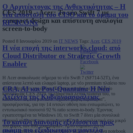
Ο Αρχιτέκτονας της Ανθεκτικότητας – Η
CES 2019 – Acer: Το νέο Swift 7 με
νέα αποστολή του CISO και το όραμα του
compact design και απίστευτη αναλογία
RESICONx
screen-to-body
Posted 8 Ιανουαρίου 2019 on
IT NEWS
Tags:
Acer
,
CES 2019
Η νέα εποχή της interworks.cloud: από
Cloud Distributor σε Strategic Growth
Enabler
Η Acer ανακοίνωσε σήμερα το νέο Swift 7 (SF714-52T), ένα
απίστευτα λεπτό και ελαφρύ laptop, με νέο premium πλαίσιο που
CRA, AI και Post-Quantum: Η Νέα
απελευθερώνει την οθόνη. Έχοντας τιμηθεί με το βραβείο
καινοτομίας CES 2019, τα εξαιρετικά λεπτά πλαίσια του, το
Ατζέντα της Κυβερνοασφάλειας
καθιστούν ως ένα μοντέλο “σχεδόν χωρίς περιθώρια”,
προσφέροντας, για την 14 ιντσών οθόνη που ενσωματώνει, το
εντυπωσιακό ποσοστό 92 % ratio screen-to-body. Έχοντας
εγκατεστημένα τα Windows 10, το Swift 7 δίνει μία συνολικά
ελαφριά αίσθηση, που αντικατοπτρίζεται κυριολεκτικά στο μικρό
Το κανάλι διανομής εξελίσσεται προς
του βάρος των 890 γραμμαρίων. Αυτό σημαίνει ότι οι
ακόμη πιο εξειδικευμένα μοντέλα
επαγγελματίες και κυρίως αυτοί που ταξιδεύουν με ένα notebook