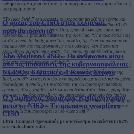
καθημερινά, θα χαρούν όταν το μεταφέρουν σε ένα χαρτοφύλακα ή
μια μικρή τσάντα.
“Το Acer Swift 7 επιτυγχάνει μια ισορροπία μεταξύ της τέχνης και
Ο ρόλος του CISO στην ελληνική
της τεχνολογίας ανεβάζοντας τον «υπερ-φορητό» σχεδιασμό PC σε
πραγματικότητα
νέα επίπεδα”,
δήλωσε ο Jerry Hou, general manager, consumer
notebooks, IT products business, της Acer Inc.
“
H
αναλογία 92 τοις
εκατό
screen
–
to
–
body
, κάνει τους πελάτες της Acer να μπορούν να
παραμείνουν πιο παραγωγικοί με ένα συμπαγές, λεπτότερο και
ελαφρύτερο φορητό υπολογιστή, τον οποίο θα αισθάνονται «μόλις
The Modern CISO – Οι άνθρωποι πίσω
και μετά βίας» ενώ τον μεταφέρουν όλη την ημέρα και κατά τη
διάρκεια επαγγελματικών ταξιδιών”.
από τις αποφάσεις της κυβερνοασφάλειας |
6 CISOs, 6 Οπτικές, 1 Κοινός Στόχος
“Σχεδιάσαμε το
Swift
7, βάσει των τελευταίων επεξεργαστών της
ης
Intel,
core
8
γενιάς, έτσι ώστε να παραδώσουμε μια ολοκληρωμένη
πλατφόρμα, η οποία με την απόδοση της θα προσφέρει πλούσιες
εμπειρίες στους χρήστες, αλλά και αποδοτικότητα ισχύος, χάρη στην
επέκταση της διάρκειας ζωής της μπαταρίας, μέσα από ένα
fanless
Ο Υπεύθυνος Ασφάλειας Κυβερνοχώρου
design
“
δήλωσε ο Chris Walker, αντιπρόεδρος client computing της
μετά τη NIS2 – Τι πρέπει να γνωρίζει ο
Intel.
“Είναι συναρπαστικό ότι συνεργαζόμαστε με την Acer για την
καινοτομία που προσφέρει το νέο Acer Swift 7”.
CISO
Ultra
–
Compact
σχεδιασμός με αποτέλεσμα το απίστευτο 92%
screen
–
to
–
body
ratio