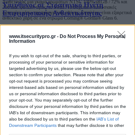
Διαθέτοντας μια γκάμα χρωμάτων NTSC 100% sRGB / 72% και
Υπεύθυνος σε Στρατηγικό Ηγέτη
300 nits φωτεινότητας, το Swift 7 υπόσχεται εντυπωσιακές
Επιχειρησιακής Ανθεκτικότητας
εμπειρίες μέσω της προηγμένης οθόνης. Επιπλέον, είναι εξαιρετικά
ανθεκτικό χάρη σε ένα στρώμα Corning® Gorilla® Glass 6.
Απόδοση με μπαταρία
All
–
Day
www.itsecuritypro.gr -
Do Not Process My Personal
Ο CISO στην Εποχή του AI: Από την
ης
Το Swift 7 ενσωματώνει το νέο επεξεργαστή 8
γενιάς της Intel®
Information
Προστασία στη Στρατηγική
Core ™ i7-8500Y, για να παρέχει κορυφαία απόδοση ως προς την
περιήγηση στο Internet αλλά και παραγωγικότητα σε παρουσιάσεις
If you wish to opt-out of the sale, sharing to third parties, or
και υπολογιστικά φύλλα, ή σχεδιαστικά εργαλεία, επιτρέποντας
ταυτόχρονη ανεμπόδιστη σχεδίαση. Με χωρητικότητα έως και
processing of your personal or sensitive information for
512GB γρήγορης αποθήκευσης PCIe SSD,οι χρήστες μπορούν να
targeted advertising by us, please use the below opt-out
Από την αποσπασματική ασφάλεια στη
αποθηκεύσουν, αλλά και να αποκτήσουν γρήγορη πρόσβαση σε
section to confirm your selection. Please note that after your
μεγάλο αριθμό αρχείων. Με 16GB μνήμης RAM LPDDR3,
στρατηγική ανθεκτικότητα
opt-out request is processed you may continue seeing
μπορούν επίσης να κάνουν πολλαπλές εργασίες χωρίς προβλήματα.
interest-based ads based on personal information utilized by
Οι 10 ώρες1 της ζωής της μπαταρίας, επιτρέπουν επίσης στους
us or personal information disclosed to third parties prior to
χρήστες να χρησιμοποιήσουν το Swift 7 από το πρωί μέχρι το
βράδυ.
your opt-out. You may separately opt-out of the further
Ο CISO στον κόσμο των πραγματικών
disclosure of your personal information by third parties on the
Συνδεσιμότητα μέσω
Thunderbolt
3 και προηγμένο
WiFi
επιθέσεων
IAB’s list of downstream participants. This information may
also be disclosed by us to third parties on the
IAB’s List of
Οι χρήστες του νέου Swift 7, κερδίζουν ακόμη περισσότερα
πλεονεκτήματα χρησιμοποιώντας τις δύο θύρες USB Type-C που
Downstream Participants
that may further disclose it to other
υποστηρίζουν το Thunderbolt ™ 3 για ταχύτητες υψηλού
third parties.