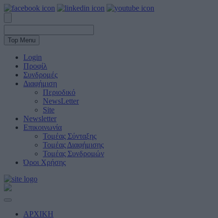
Top Menu
Login
Προφίλ
Συνδρομές
Διαφήμιση
Περιοδικό
NewsLetter
Site
Newsletter
Επικοινωνία
Τομέας Σύνταξης
Τομέας Διαφήμισης
Τομέας Συνδρομών
Όροι Χρήσης
ΑΡΧΙΚΗ