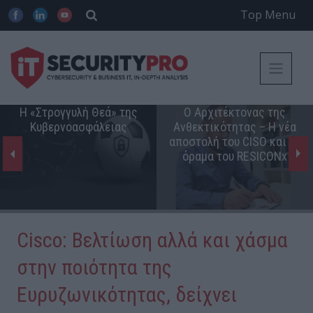
Top Menu
Η «Στρογγυλή Θεά» της
Ο Αρχιτέκτονας της
Κυβερνοασφάλειας
Ανθεκτικότητας – Η νέα
αποστολή του CISO και το
όραμα του RESICONx
Cisco: Βελτίωση αλλά και χάσμα
στην ποιότητα της
Ευρυζωνικότητας, δείχνει