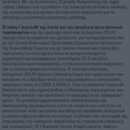
switches). Με τις δυνατότητες Τεχνητής Νοημοσύνης της Agari
επίσης επιδιώκει να «χτυπήσει» την υποκείμενη αντίπαλη υποδομή
της εκστρατείας μηνυμάτων ηλεκτρονικού ψαρέματος για να
αποτρέψει μελλοντικές εκστρατείες phishing.
Η λύση Clearswift της Forta για την ασφάλεια ηλεκτρονικού
ταχυδρομείου
και την πρόληψη απώλειας δεδομένων (DLP)
παρέχει όλα τα εργαλεία που χρειάζεστε για τη συμμόρφωση σας
με τον Γενικό Κανονισμό Προστασίας Προσωπικών Δεδομένων
της Ευρωπαϊκής Ένωσης και με άλλους νόμους και ντιρεκτίβες,
παρέχοντας πλεονεκτήματα όπως οι αυτοματοποιημένοι
μηχανισμοί κρυπτογράφησης (υποστήριξη TLS και άλλα
πρωτόκολλα κρυπτογράφησης), η συνεκτική κεντρική διαχείριση
και η εύκολη εφαρμογή-ανάπτυξη. Η πρόληψη απώλειας
δεδομένων (DLP) αποτελεί βασικό μέλημα των οργανισμών που
κοιτάζουν να επιδείξουν απόλυτη συμμόρφωση με κανονιστικές
απαιτήσεις όπως οι GDPR ή HIPAA. Όλα τα προϊόντα Clearswift
βασίζονται σε μία μηχανή βαθιάς επιθεώρησης περιεχομένου που
ανιχνεύει, αναλύει και τροποποιεί το περιεχόμενο σε πραγματικό
χρόνο. Τα μοναδικά χαρακτηριστικά αναδιατύπωσης και
απολύμανσης απομακρύνουν μόνο τα στοιχεία που ενδέχεται να
αποτελέσουν αιτία για κάποια ανεπιθύμητη παραβίαση δεδομένων
ή κάποια κυβερνοεπίθεση που μπορεί να βλάψει την λειτουργία της
επιχείρησης ενώ διατηρούν παράλληλα τις επικοινωνίες ασφαλείς
και λειτουργικές. H Clearswift Secure Email Gateway παρέχει