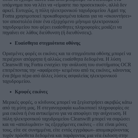
υπόμνημα που να λέει να «είμαστε πιο προσεκτικοί», αλλά δεν
αρκεί. Ευτυχώς, η πύλη ηλεκτρονικού ταχυδρομείου Agari της
Fortra χρησιμοποιεί προκαθορισμένα tokens για να «σκουντήσει»
τον αποστολέα όταν ένα εξερχόμενο μήνυμα ηλεκτρονικού
ταχυδρομείου που φέρει ευαίσθητες πληροφορίες μοιάζει να
πηγαίνει σε λάθος διεύθυνση (ή διευθύνσεις).
Ευαίσθητα στιγμιότυπα οθόνης
Ορισμένες φορές οι εικόνες και τα στιγμιότυπα οθόνης μπορεί να
περιέχουν απόρρητα ή αλλιώς ευαίσθητα δεδομένα. Η λύση
Clearswift της Fortra ενισχύει την ανάλυση του συστήματος OCR
επιτρέποντας την «αφαίρεση» κειμένου από τις εικόνες, κάνοντας
ένα βήμα πέρα από άλλες λύσεις ασφαλείας ηλεκτρονικού
ταχυδρομείου.
Κρυφές εικόνες
Μερικές φορές, ο κίνδυνος μπορεί να ξεγλιστρήσει ακριβώς κάτω
από τη μύτη μας. Η στεγανογραφία κωδικοποιεί πληροφορίες σε
μια εικόνα ή ένα αντικείμενο για να αποφύγει την ανίχνευση. Η
πύλη ηλεκτρονικού ταχυδρομείου Clearswift μπορεί να σαρώσει
και να «απολυμάνει» τις εξερχόμενες εικόνες – είτε είναι μόνες
τους, είτε σε συνημμένα, είτε εντός εγγράφων- απομακρύνοντας
τυχόν πρόσθετα δεδομένα και παράγοντας μια νέα έκδοση στην