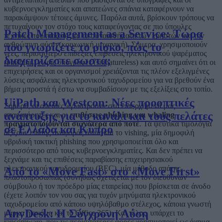
κυβερνοεγκληματίες και απατεώνες σπάνια καταφέρνουν να
παρακάμψουν τέτοιες άμυνες. Παρόλα αυτά, βρίσκουν τρόπους να
πετυχαίνουν τον στόχο τους καταφεύγοντας σε πιο ύπουλες
Patch Management as a Service: Τώρα
τεχνικές που παίζουν με τα συναισθήματα των χρηστών και την
ανθρώπινη φύση (κοινωνική μηχανική). Σήμερα, χρησιμοποιούν
που γνωρίζετε το ρίσκο, πώς το
νέες, περισσότερο επιδέξιες επιθέσεις ηλεκτρονικού ψαρέματος
διαχειρίζεστε σωστά;
(phishing) χωρίς υπογραφές (signatureless) και αυτό σημαίνει ότι οι
επιχειρήσεις και οι οργανισμοί χρειάζονται τις πλέον εξελιγμένες
λύσεις ασφάλειας ηλεκτρονικού ταχυδρομείου για να βρεθούν ένα
βήμα μπροστά ή έστω να συμβαδίσουν με τις εξελίξεις στο τοπίο.
UiPath και Westcon: Νέες προοπτικές
Σήμερα, οι απειλές «γλιστρούν» στα εισερχόμενά μας
ανάπτυξης για το κανάλι και τους πελάτες
απαρατήρητες και οι
επιθέσεις phishing και whaling
πραγματοποιούνται συχνότερα από ποτέ
. Τα ψεύτικα τιμολόγια
σε Ελλάδα και Κύπρο
αξίζουν επίσης αναφοράς όπως και το vishing, μία δημοφιλή
υβριδική τακτική phishing που χρησιμοποιείται όλο και
περισσότερο από τους κυβερνοεγκληματίες. Και δεν πρέπει να
ξεχνάμε και τις επιθέσεις παραβίασης επιχειρησιακού
ηλεκτρονικού ταχυδρομείου (BEC), μία μέθοδο απάτης-
Από το «Move Fast» στο «Move First»
πλαστοπροσωπίας (συνήθως σχετίζεται με τον διευθύνων
σύμβουλο ή τον πρόεδρο μίας εταιρείας) που βρίσκεται σε άνοδο
(έχετε λοιπόν τον νου σας για τυχόν μηνύματα ηλεκτρονικού
ταχυδρομείου από κάποιο υψηλόβαθμο στέλεχος, κάποια γνωστή
AnyDesk: Η Σύγχρονη Λύση
μάρκα ή ακόμα και το Office 365). Και τέλος, υπάρχει το
ransomware, που τις περισσότερες φορές χρησιμοποιεί ως όχημα