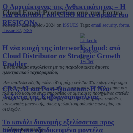
Ο Αρχιτέκτονας της Ανθεκτικότητας – Η
Cloud Email Protection από την Fortra
νέα αποστολή του CISO και το όραμα του
RESICONx
Posted 17 Δεκεμβρίου 2024 on
ISSUES
Tags:
email security
,
fortra
,
it issue 87
,
NSS
Η νέα εποχή της interworks.cloud: από
Cloud Distributor σε Strategic Growth
Enabler
Εσείς ακόμα ασχολείστε με τις παραδοσιακές άμυνες
ηλεκτρονικού ταχυδρομείου;
Δεν αποτελεί είδηση
​​πλέον
ότι
η μάχη ενάντια στο κυβερνοέγκλημα
CRA, AI και Post-Quantum: Η Νέα
είναι
διαρκής
–
μεγάλες
και
μικρές
επιχειρήσεις
σε όλα τα μήκη και
πλάτη του κόσμου
είναι
επιρρεπείς
σε
αμέτρητες
προηγμένες
απειλές
Ατζέντα της Κυβερνοασφάλειας
μέσω
του ηλεκτρονικού ταχυδρομείου ή σε προηγμένες επιθέσεις
κοινωνικής μηχανικής,
όπως
η
πλαστοπροσωπία
επωνυμίας και
στελεχών
.
Το κανάλι διανομής εξελίσσεται προς
ακόμη πιο εξειδικευμένα μοντέλα
Γιώργος
Καπανίρης