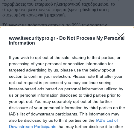
παραβιάσεις του εταιρικού ηλεκτρονικού ταχυδρομείου, το
στοχευμένο ηλεκτρονικό ψάρεμα (spear phishing) και η
στοχευμένη κοινωνική μηχανική.
Σύμφωνα με πρόσφατα στοιχεία, το 99% των χρηστών
εξακολουθεί να ελέγχει το ηλεκτρονικό του ταχυδρομείο
καθημερινά. Οι απομακρυσμένοι εργαζόμενοι/υπάλληλοι
www.itsecuritypro.gr -
Do Not Process My Personal
λαμβάνουν επίσης περίπου έξι φορές περισσότερα μηνύματα
Information
ηλεκτρονικού ταχυδρομείου από τους υβριδικούς συναδέλφους
τους την ώρα που το 37% των επιχειρήσεων αυξάνει τον
προϋπολογισμό για το ηλεκτρονικό ταχυδρομείο τους. Όσο τα
If you wish to opt-out of the sale, sharing to third parties, or
παραπάνω εξακολουθούν να ισχύουν, οι στοχευμένες επιθέσεις
processing of your personal or sensitive information for
μέσω ηλεκτρονικού ταχυδρομείου θα εξακολουθήσουν να
targeted advertising by us, please use the below opt-out
αποτελούν αγαπημένη «συνήθεια» για τους παράγοντες απειλής
section to confirm your selection. Please note that after your
παγκοσμίως.
opt-out request is processed you may continue seeing
interest-based ads based on personal information utilized by
us or personal information disclosed to third parties prior to
Εντοπισμός και αντιμετώπιση απειλών ηλεκτρονικού
your opt-out. You may separately opt-out of the further
ταχυδρομείου από την Fortra
disclosure of your personal information by third parties on the
IAB’s list of downstream participants. This information may
Η Fortra παρέχει μια ολοκληρωμένη προσφορά προστασίας από τις
επιθέσεις ηλεκτρονικού ψαρέματος (phishing) που έχει ως πυλώνες
also be disclosed by us to third parties on the
IAB’s List of
τις λύσεις των
Agari, Clearswift, PhishLabs και Terranova
: για
Downstream Participants
that may further disclose it to other
τον εντοπισμό και τη διακοπή των επιθέσεων phishing, την
third parties.