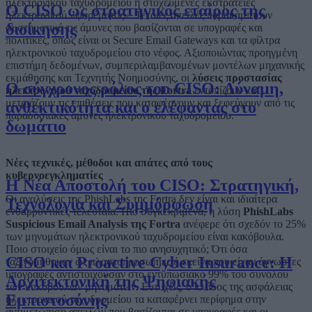
ηλεκτρονικού ταχυδρομείου ή στοχευμένες εκστρατείες
Ο CISO ως στρατηγικός εταίρος της
ηλεκτρονικού «ψαρέματος». Τέτοιες απειλές παρακάμπτουν
διοίκησης
συστηματικά τις άμυνες που βασίζονται σε υπογραφές και
πολιτικές, όπως είναι οι Secure Email Gateways και τα φίλτρα
ηλεκτρονικού ταχυδρομείου στο νέφος. Αξιοποιώντας προηγμένη
επιστήμη δεδομένων, συμπεριλαμβανομένων μοντέλων μηχανικής
εκμάθησης και Τεχνητής Νοημοσύνης, οι
λύσεις προστασίας
Ο σύγχρονος ρόλος του CISO: Δύναμη,
ηλεκτρονικού ταχυδρομείου της
Fortra
εντοπίζουν και
μετριάζουν τις επιθέσεις που καταφέρνουν και ξεφεύγουν από τις
ανθεκτικότητα και ο ελέφαντας στο
παραδοσιακές άμυνες ηλεκτρονικού ταχυδρομείου.
δωμάτιο
Νέες τεχνικές, μέθοδοι και απάτες από τους
κυβερνοεγκληματίες
Η Νέα Αποστολή του CISO: Στρατηγική,
Οι αναλύσεις της PhishLabs της Fortra δεν είναι και ιδιαίτερα
Τεχνολογία και Συμμόρφωση
ενθαρρυντικές τελευταία. Πιο συγκεκριμένα, η λύση
PhishLabs
Suspicious Email Analysis της Fortra
ανέφερε ότι σχεδόν το 25%
των μηνυμάτων ηλεκτρονικού ταχυδρομείου είναι κακόβουλα.
Ποιο στοιχείο όμως είναι το πιο ανησυχητικό; Ότι όσα
CISO και Proactive Cyber Insurance: Η
ταξινομήθηκαν ως πλαστοπροσωπίες ή εκείνα που είχαν άγνωστες
υπογραφές αντιστοιχούσαν στο εντυπωσιακό 99% του συνόλου
Αρχιτεκτονική της Ψηφιακής
των κακόβουλων μηνυμάτων. Ευτυχώς, ο κλάδος της ασφάλειας
Εμπιστοσύνης
ηλεκτρονικού ταχυδρομείου τα καταφέρνει περίφημα στην
αντιμετώπιση απειλών που βασίζονται σε υπογραφές και οι