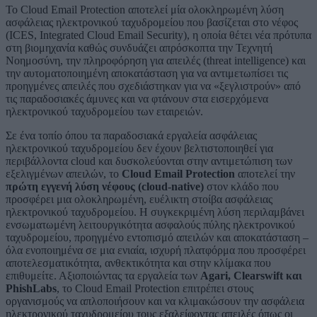
To Cloud Email Protection αποτελεί μία ολοκληρωμένη λύση
ασφάλειας ηλεκτρονικού ταχυδρομείου που βασίζεται στο νέφος
(ICES, Integrated Cloud Email Security), η οποία θέτει νέα πρότυπα
στη βιομηχανία καθώς συνδυάζει απρόσκοπτα την Τεχνητή
Νοημοσύνη, την πληροφόρηση για απειλές (threat intelligence) και
την αυτοματοποιημένη αποκατάσταση για να αντιμετωπίσει τις
προηγμένες απειλές που σχεδιάστηκαν για να «ξεγλιστρούν» από
τις παραδοσιακές άμυνες και να φτάνουν στα εισερχόμενα
ηλεκτρονικού ταχυδρομείου των εταιρειών.
Σε ένα τοπίο όπου τα παραδοσιακά εργαλεία ασφάλειας
ηλεκτρονικού ταχυδρομείου δεν έχουν βελτιστοποιηθεί για
περιβάλλοντα cloud και δυσκολεύονται στην αντιμετώπιση των
εξελιγμένων απειλών, το
Cloud Email Protection
αποτελεί την
πρώτη εγγενή λύση νέφους (cloud-native)
στον κλάδο που
προσφέρει μια ολοκληρωμένη, ευέλικτη στοίβα ασφάλειας
ηλεκτρονικού ταχυδρομείου. Η συγκεκριμένη λύση περιλαμβάνει
ενσωματωμένη λειτουργικότητα ασφαλούς πύλης ηλεκτρονικού
ταχυδρομείου, προηγμένο εντοπισμό απειλών και αποκατάσταση –
όλα ενοποιημένα σε μια ενιαία, ισχυρή πλατφόρμα που προσφέρει
αποτελεσματικότητα, ανθεκτικότητα και στην κλίμακα που
επιθυμείτε. Αξιοποιώντας τα εργαλεία των
Agari, Clearswift και
PhishLabs
, το Cloud Email Protection επιτρέπει στους
οργανισμούς να απλοποιήσουν και να κλιμακώσουν την ασφάλεια
ηλεκτρονικού ταχυδρομείου τους εξαλείφοντας απειλές όπως οι