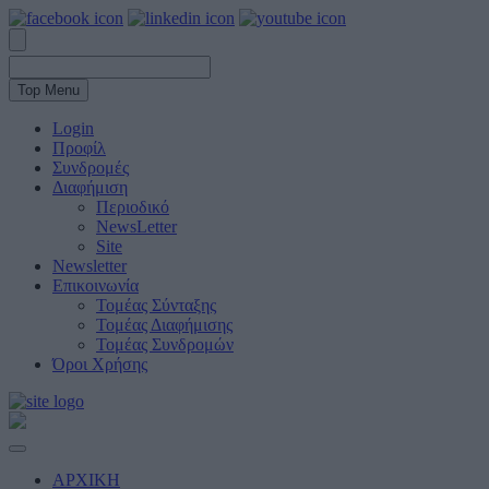
Top Menu
Login
Προφίλ
Συνδρομές
Διαφήμιση
Περιοδικό
NewsLetter
Site
Newsletter
Επικοινωνία
Τομέας Σύνταξης
Τομέας Διαφήμισης
Τομέας Συνδρομών
Όροι Χρήσης
ΑΡΧΙΚΗ