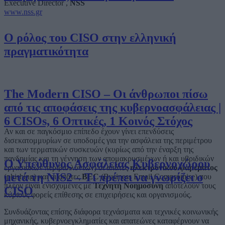
Executive Director ,
NSS
www.nss.gr
Ο ρόλος του CISO στην ελληνική
πραγματικότητα
The Modern CISO – Οι άνθρωποι πίσω
από τις αποφάσεις της κυβερνοασφάλειας |
6 CISOs, 6 Οπτικές, 1 Κοινός Στόχος
Αν και σε παγκόσμιο επίπεδο έχουν γίνει επενδύσεις
δισεκατομμυρίων σε υποδομές για την ασφάλεια της περιμέτρου
και των τερματικών συσκευών (κυρίως από την έναρξη της
πανδημίας και τη γέννηση των απομακρυσμένων ή και υβριδικών
Ο Υπεύθυνος Ασφάλειας Κυβερνοχώρου
εργασιακών περιβαλλόντων) οι απάτες
ηλεκτρονικού ψαρέματος
μετά τη NIS2 – Τι πρέπει να γνωρίζει ο
(phishing) και οι απάτες
BEC
(Business Email Compromise) που
πλέον είναι ενισχυμένες με
Τεχνητή Νοημοσύνη
αποτελούν τους
CISO
κύριους φορείς επίθεσης σε επιχειρήσεις και οργανισμούς.
Συνδυάζοντας επίσης διάφορα τεχνάσματα και τεχνικές κοινωνικής
μηχανικής, κυβερνοεγκληματίες και απατεώνες καταφέρνουν να