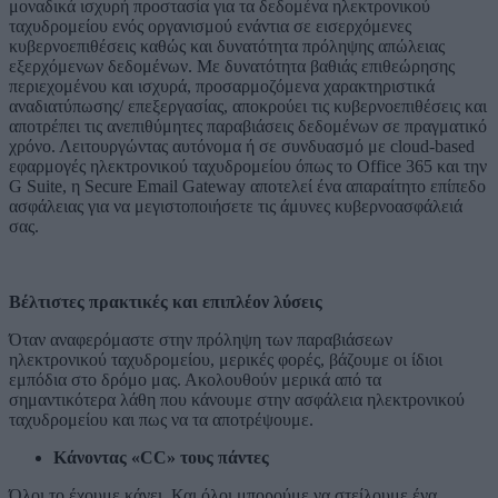
μοναδικά ισχυρή προστασία για τα δεδομένα ηλεκτρονικού
ταχυδρομείου ενός οργανισμού ενάντια σε εισερχόμενες
κυβερνοεπιθέσεις καθώς και δυνατότητα πρόληψης απώλειας
εξερχόμενων δεδομένων. Με δυνατότητα βαθιάς επιθεώρησης
περιεχομένου και ισχυρά, προσαρμοζόμενα χαρακτηριστικά
αναδιατύπωσης/ επεξεργασίας, αποκρούει τις κυβερνοεπιθέσεις και
αποτρέπει τις ανεπιθύμητες παραβιάσεις δεδομένων σε πραγματικό
χρόνο. Λειτουργώντας αυτόνομα ή σε συνδυασμό με cloud-based
εφαρμογές ηλεκτρονικού ταχυδρομείου όπως το Office 365 και την
G Suite, η Secure Email Gateway αποτελεί ένα απαραίτητο επίπεδο
ασφάλειας για να μεγιστοποιήσετε τις άμυνες κυβερνοασφάλειά
σας.
Βέλτιστες πρακτικές και επιπλέον λύσεις
Όταν αναφερόμαστε στην πρόληψη των παραβιάσεων
ηλεκτρονικού ταχυδρομείου, μερικές φορές, βάζουμε οι ίδιοι
εμπόδια στο δρόμο μας. Ακολουθούν μερικά από τα
σημαντικότερα λάθη που κάνουμε στην ασφάλεια ηλεκτρονικού
ταχυδρομείου και πως να τα αποτρέψουμε.
Κάνοντας «CC» τους πάντες
Όλοι το έχουμε κάνει. Και όλοι μπορούμε να στείλουμε ένα