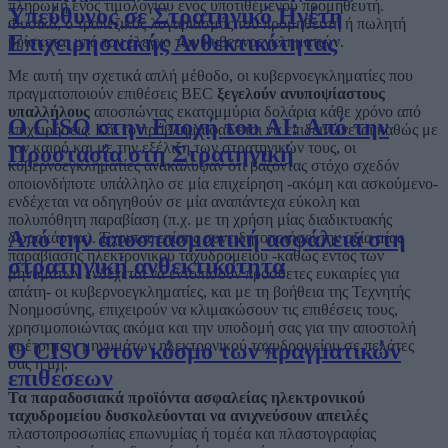
πληρωμή ενός τιμολογίου ενός υποτιθέμενου προμηθευτή.
Υπεύθυνος σε Στρατηγικό Ηγέτη
Φυσικά, ο τραπεζικός λογαριασμός του προμηθευτή ή πωλητή
Επιχειρησιακής Ανθεκτικότητας
βρίσκεται υπό τον έλεγχο των κυβερνοεγκληματιών.
Με αυτή την σχετικά απλή μέθοδο, οι κυβερνοεγκληματίες που
πραγματοποιούν επιθέσεις BEC
ξεγελούν ανυποψίαστους
υπαλλήλους
αποσπώντας εκατομμύρια δολάρια κάθε χρόνο από
Ο CISO στην Εποχή του AI: Από την
επιχειρήσεις. Και το πρόβλημα φαίνεται να επιδεινώνεται καθώς με
τον καιρό και με την εξέλιξη των στρατηγικών τους, οι
Προστασία στη Στρατηγική
κυβερνοεγκληματίες ανακάλυψαν ότι βάζοντας στόχο σχεδόν
οποιονδήποτε υπάλληλο σε μία επιχείρηση -ακόμη και ασκούμενο-
ενδέχεται να οδηγηθούν σε μία αναπάντεχα εύκολη και
πολυπόθητη παραβίαση (π.χ. με τη χρήση μίας διαδικτυακής
Από την αποσπασματική ασφάλεια στη
δωροκάρτας). Έχοντας επίσης συνειδητοποιήσει την αξία μίας
παραβίασης ηλεκτρονικού ταχυδρομείου -καθώς εντός των
στρατηγική ανθεκτικότητα
μηνυμάτων ενδέχεται να εντοπίσουν πρόσθετες ευκαιρίες για
απάτη- οι κυβερνοεγκληματίες, και με τη βοήθεια της Τεχνητής
Νοημοσύνης, επιχειρούν να κλιμακώσουν τις επιθέσεις τους,
χρησιμοποιώντας ακόμα και την υποδομή σας για την αποστολή
αμέτρητων μηνυμάτων ηλεκτρονικού ταχυδρομείου σε πελάτες
Ο CISO στον κόσμο των πραγματικών
σας ή μη.
επιθέσεων
Τα παραδοσιακά προϊόντα ασφαλείας ηλεκτρονικού
ταχυδρομείου δυσκολεύονται να ανιχνεύσουν απειλές
πλαστοπροσωπίας επωνυμίας ή τομέα και πλαστογραφίας