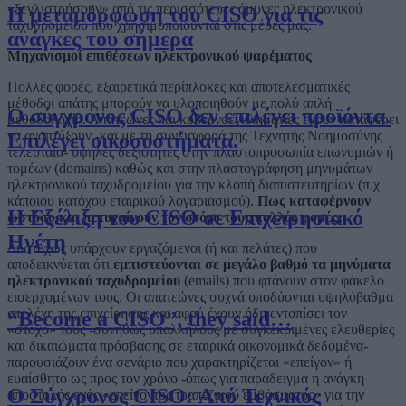
«ξεγλιστρήσουν» από τις περισσότερες άμυνες ηλεκτρονικού
Η μεταμόρφωση του CISO για τις
ταχυδρομείου που χρησιμοποιούνται στις μέρες μας.
ανάγκες του σήμερα
Μηχανισμοί επιθέσεων ηλεκτρονικού ψαρέματος
Πολλές φορές, εξαιρετικά περίπλοκες και αποτελεσματικές
μέθοδοι απάτης μπορούν να υλοποιηθούν με πολύ απλή
Ο σύγχρονος CISO δεν επιλέγει προϊόντα.
μεθοδολογία. Απατεώνες και κυβερνοεγκληματίες έχουν καταφέρει
να αναπτύξουν -και με τη συνεισφορά της Τεχνητής Νοημοσύνης
Επιλέγει οικοσυστήματα.
τελευταία- υψηλές δεξιότητες στην πλαστοπροσωπία επωνυμιών ή
τομέων (domains) καθώς και στην πλαστογράφηση μηνυμάτων
ηλεκτρονικού ταχυδρομείου για την κλοπή διαπιστευτηρίων (π.χ
κάποιου κατόχου εταιρικού λογαριασμού).
Πως καταφέρνουν
Η Εξέλιξη του CISO σε Επιχειρησιακό
ωστόσο και πετυχαίνουν τον στόχο τους πολλές φορές;
Ηγέτη
Δυστυχώς υπάρχουν εργαζόμενοι (ή και πελάτες) που
αποδεικνύεται ότι
εμπιστεύονται σε μεγάλο βαθμό τα μηνύματα
ηλεκτρονικού ταχυδρομείου
(emails) που φτάνουν στον φάκελο
εισερχομένων τους. Οι απατεώνες συχνά υποδύονται υψηλόβαθμα
στελέχη της επιχείρησης και αφού έχουν ήδη εντοπίσει τον
“Become a CISO”, they said…
«στόχο» τους -συνήθως υπαλλήλους με συγκεκριμένες ελευθερίες
και δικαιώματα πρόσβασης σε εταιρικά οικονομικά δεδομένα-
παρουσιάζουν ένα σενάριο που χαρακτηρίζεται «επείγον» ή
ευαίσθητο ως προς τον χρόνο -όπως για παράδειγμα η ανάγκη
Ο Σύγχρονος CISO: Από Τεχνικός
αποστολής ενός «επείγοντος τραπεζικού εμβάσματος» για την