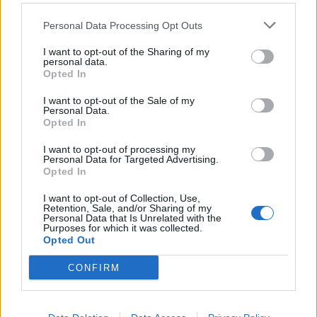
πρόληψη και βεβαίως την εκπαίδευση του προσωπικού.
Personal Data Processing Opt Outs
Καθώς οι εκστρατείες και οι υποδομές phishing
πολλαπλασιάζονται, οι επιχειρήσεις και οι οργανισμοί χρειάζονται
I want to opt-out of the Sharing of my
μία ισχυρότερη και περισσότερο προληπτική προστασία με
personal data.
δυνατότητες αυθεντικοποίησης του νόμιμου ηλεκτρονικού
Opted In
ταχυδρομείου, threat intelligence και βεβαίως τα απαραίτητα μέτρα
μετριασμού. Η Agari αναλύει δύο τρισεκατομμύρια μηνύματα
I want to opt-out of the Sale of my
ηλεκτρονικού ταχυδρομείου ετησίως, τα οποία προέρχονται
Personal Data.
«υποτίθεται» από τομείς (domains) ορισμένων από τους
Opted In
μεγαλύτερους παρόχους υπηρεσιών ηλεκτρονικού ταχυδρομείου
που βασίζονται σε υποδομές νέφους (cloud email) στον κόσμο.
I want to opt-out of processing my
Personal Data for Targeted Advertising.
Συνδυάζοντας τα εργαλεία της Agari με πληροφορίες τρίτων για
Opted In
τους αποστολείς, είναι δυνατός ο έλεγχος της αυθεντικότητας των
νόμιμων μηνυμάτων ηλεκτρονικού ταχυδρομείου του οργανισμού
I want to opt-out of Collection, Use,
σας και ο αποκλεισμός των μη εξουσιοδοτημένων μηνυμάτων από
Retention, Sale, and/or Sharing of my
Personal Data that Is Unrelated with the
το να φτάσουν στους πελάτες σας. Αυτό επιτυγχάνεται με τη χρήση
Purposes for which it was collected.
του Agari DMARC Protection, το οποίο σταματά το phishing
Opted Out
αυτοματοποιώντας τη διαδικασία αυθεντικοποίησης των
μηνυμάτων ηλεκτρονικού ταχυδρομείου για τη προστασία των
CONFIRM
πελατών σας από κυβερνοεπιθέσεις, τη διατήρηση της ταυτότητας
της επωνυμίας/μάρκας σας και τη βελτίωση της ψηφιακής
αλληλεπίδρασης και της εμπιστοσύνης των πελατών σας.