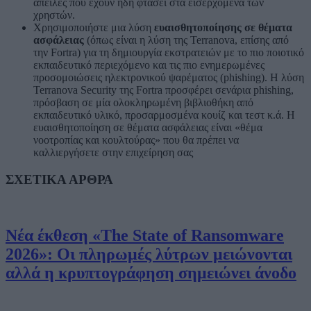
απειλές που έχουν ήδη φτάσει στα εισερχόμενα των
χρηστών.
Χρησιμοποιήστε μια λύση
ευαισθητοποίησης σε θέματα
ασφάλειας
(όπως είναι η λύση της Terranova, επίσης από
την Fortra) για τη δημιουργία εκστρατειών με το πιο ποιοτικό
εκπαιδευτικό περιεχόμενο και τις πιο ενημερωμένες
προσομοιώσεις ηλεκτρονικού ψαρέματος (phishing). Η λύση
Terranova Security της Fortra προσφέρει σενάρια phishing,
πρόσβαση σε μία ολοκληρωμένη βιβλιοθήκη από
εκπαιδευτικό υλικό, προσαρμοσμένα κουίζ και τεστ κ.ά. Η
ευαισθητοποίηση σε θέματα ασφάλειας είναι «θέμα
νοοτροπίας και κουλτούρας» που θα πρέπει να
καλλιεργήσετε στην επιχείρηση σας
ΣΧΕΤΙΚΑ ΑΡΘΡΑ
Νέα έκθεση «The State of Ransomware
2026»: Οι πληρωμές λύτρων μειώνονται
αλλά η κρυπτογράφηση σημειώνει άνοδο