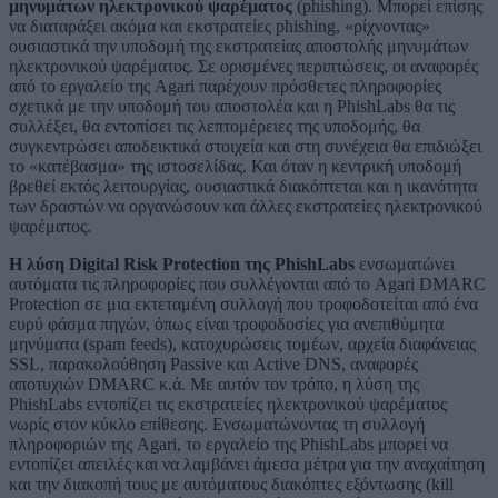
μηνυμάτων ηλεκτρονικού ψαρέματος
(phishing). Μπορεί επίσης
να διαταράξει ακόμα και εκστρατείες phishing, «ρίχνοντας»
ουσιαστικά την υποδομή της εκστρατείας αποστολής μηνυμάτων
ηλεκτρονικού ψαρέματος. Σε ορισμένες περιπτώσεις, οι αναφορές
από το εργαλείο της Agari παρέχουν πρόσθετες πληροφορίες
σχετικά με την υποδομή του αποστολέα και η PhishLabs θα τις
συλλέξει, θα εντοπίσει τις λεπτομέρειες της υποδομής, θα
συγκεντρώσει αποδεικτικά στοιχεία και στη συνέχεια θα επιδιώξει
το «κατέβασμα» της ιστοσελίδας. Και όταν η κεντρική υποδομή
βρεθεί εκτός λειτουργίας, ουσιαστικά διακόπτεται και η ικανότητα
των δραστών να οργανώσουν και άλλες εκστρατείες ηλεκτρονικού
ψαρέματος.
Η λύση Digital Risk Protection της PhishLabs
ενσωματώνει
αυτόματα τις πληροφορίες που συλλέγονται από το Agari DMARC
Protection σε μια εκτεταμένη συλλογή που τροφοδοτείται από ένα
ευρύ φάσμα πηγών, όπως είναι τροφοδοσίες για ανεπιθύμητα
μηνύματα (spam feeds), κατοχυρώσεις τομέων, αρχεία διαφάνειας
SSL, παρακολούθηση Passive και Active DNS, αναφορές
αποτυχιών DMARC κ.ά. Με αυτόν τον τρόπο, η λύση της
PhishLabs εντοπίζει τις εκστρατείες ηλεκτρονικού ψαρέματος
νωρίς στον κύκλο επίθεσης. Ενσωματώνοντας τη συλλογή
πληροφοριών της Agari, το εργαλείο της PhishLabs μπορεί να
εντοπίζει απειλές και να λαμβάνει άμεσα μέτρα για την αναχαίτηση
και την διακοπή τους με αυτόματους διακόπτες εξόντωσης (kill