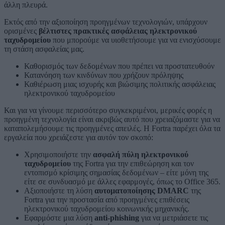
άλλη πλευρά.
Εκτός από την αξιοποίηση προηγμένων τεχνολογιών, υπάρχουν
ορισμένες
βέλτιστες πρακτικές ασφάλειας ηλεκτρονικού
ταχυδρομείου
που μπορούμε να υιοθετήσουμε για να ενισχύσουμε
τη στάση ασφαλείας μας.
Καθορισμός των δεδομένων που πρέπει να προστατευθούν
Κατανόηση των κινδύνων που χρήζουν πρόληψης
Καθιέρωση μιας ισχυρής και βιώσιμης πολιτικής ασφάλειας
ηλεκτρονικού ταχυδρομείου
Και για να γίνουμε περισσότερο συγκεκριμένοι, μερικές φορές η
προηγμένη τεχνολογία είναι ακριβώς αυτό που χρειαζόμαστε για να
καταπολεμήσουμε τις προηγμένες απειλές. Η Fortra παρέχει όλα τα
εργαλεία που χρειάζεστε για αυτόν τον σκοπό:
Χρησιμοποιήστε την
ασφαλή πύλη ηλεκτρονικού
ταχυδρομείου
της Fortra για την επιθεώρηση και τον
εντοπισμό κρίσιμης σημασίας δεδομένων – είτε μόνη της
είτε σε συνδυασμό με άλλες εφαρμογές, όπως το Office 365.
Αξιοποιήστε τη λύση
αυτοματοποίησης DMARC
της
Fortra για την προστασία από προηγμένες επιθέσεις
ηλεκτρονικού ταχυδρομείου κοινωνικής μηχανικής.
Εφαρμόστε μια λύση
anti-phishing
για να μετριάσετε τις