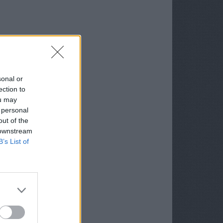
sonal or
ection to
ou may
 personal
out of the
 downstream
B’s List of