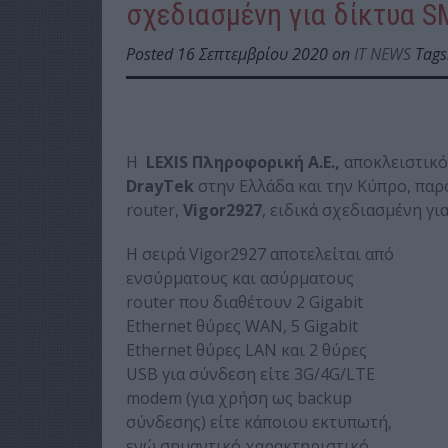
σχεδιασμένη για δίκτυα S
Posted 16 Σεπτεμβρίου 2020 on
IT NEWS
Tags
Η
LEXIS Πληροφορική Α.Ε.,
αποκλειστικό
DrayTek
στην Ελλάδα και την Κύπρο, παρο
router,
Vigor
2927
, ειδικά σχεδιασμένη γι
Η σειρά Vigor2927 αποτελείται από
ενσύρματους και ασύρματους
router που διαθέτουν 2 Gigabit
Ethernet θύρες WAN, 5 Gigabit
Ethernet θύρες LAN και 2 θύρες
USB για σύνδεση είτε 3G/4G/LTE
modem (για χρήση ως backup
σύνδεσης) είτε κάποιου εκτυπωτή,
ενώ σημαντικό χαρακτηριστικό