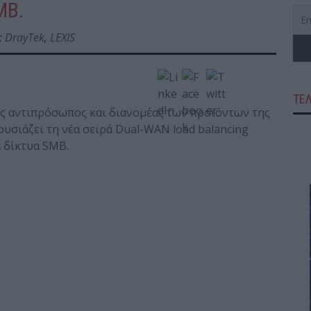
MB.
:
DrayTek
,
LEXIS
ΤΕ
ς αντιπρόσωπος και διανομέας των προϊόντων της
υσιάζει τη νέα σειρά Dual-WAN load balancing
α δίκτυα SMB.