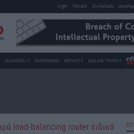
Login
Προφίλ
Συνδρομές
Διαφήμ
S
BUSINESS IT
INTERVIEWS
REPORTS
ONLINE ΤΕΥΧΗ
ρά load-balancing router ειδικά
ΕΓ