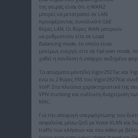
της σειράς είναι ότι η WAN2
μπορεί να μετατραπεί σε LAN
προσφέροντας συνολικά 6 GbE
θύρες LAN. Οι θύρες WAN μπορούν
να ρυθμιστούν είτε σε Load
Balancing mode, το οποίο είναι
μονίμως ενεργό, είτε σε Fail over mode, 
χαθεί η σύνδεση ή υπάρχει αυξημένο φορ
Τα ασύρματα μοντέλα Vigor2927ac και Vi
ενώ οι 2 θύρες FXS του Vigor2927Vac συ
VoIP. Στα πλούσια χαρακτηριστικά της σε
VPN trunking και ευέλικτη διαχείριση τω
MAC.
Για την αποφυγή υπερφόρτωσης του δικτύ
ασφαλείας μέσω QoS με Voice VLAN και Su
traffic των κλήσεων και του video με βέλ
έχουν ενσωματωμένο object-based και SP