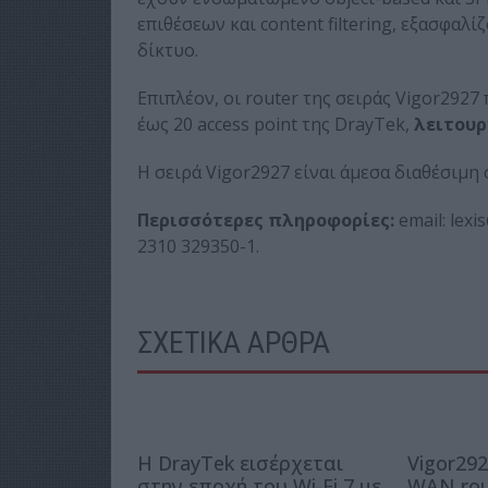
επιθέσεων και content filtering, εξασφαλ
δίκτυο.
Επιπλέον, οι router της σειράς Vigor2927
έως 20 access point της DrayTek,
λειτουρ
Η σειρά Vigor2927 είναι άμεσα διαθέσιμη 
Περισσότερες πληροφορίες:
email: lexi
2310 329350-1.
ΣΧΕΤΙΚΑ ΑΡΘΡΑ
Η DrayTek εισέρχεται
Vigor292
στην εποχή του Wi-Fi 7 με
WAN rou