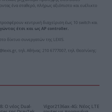
ίζοντας ένα σταθερό, πλήρως αξιόπιστο και ευέλικτο
 προσφέρουν κεντρική διαχείριση έως 10 switch και
γώντας έτσι και ως
AP
controller
.
στο δίκτυο συνεργατών της LEXIS.
s@lexis.gr, τηλ. Αθήνας: 210 6777007, τηλ. Θεσ/νίκης:
8: Ο νέος Dual-
Vigor2136ax-4G: Νέος LTE
ter της DrayTek
router με προηγμένα