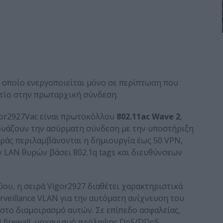
το οποίο ενεργοποιείται μόνο σε περίπτωση που
τίο στην πρωταρχική σύνδεση.
gor2927Vac είναι πρωτοκόλλου
802.11ac Wave 2
,
νδυάζουν την ασύρματη σύνδεση με την υποστήριξη
ιράς περιλαμβάνονται η δημιουργία έως 50 VPN,
ν LAN θυρών βάσει 802.1q tags και διευθύνσεων
ου, η σειρά Vigor2927 διαθέτει χαρακτηριστικά
rveillance VLAN για την αυτόματη ανίχνευση του
τιστο διαμοιρασμό αυτών. Σε επίπεδο ασφαλείας,
I firewall, μηχανισμό πρόληψης DoS/DDoS