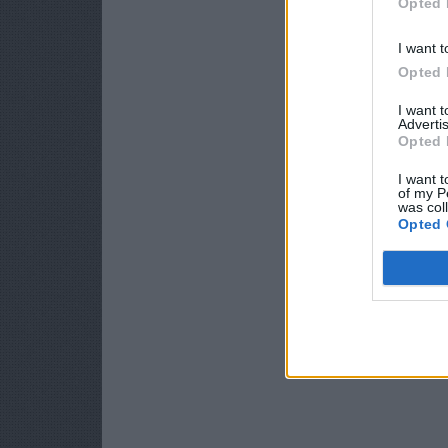
Opted 
I want t
Opted 
I want 
Advertis
Opted 
I want t
of my P
was col
Opted 