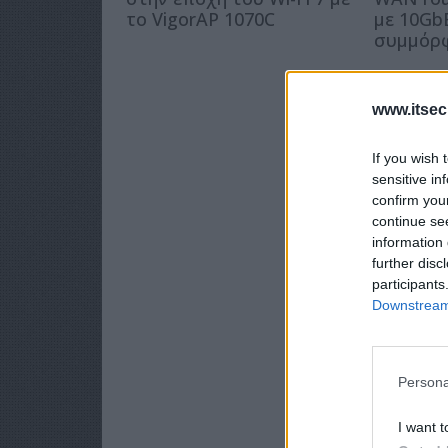
το VigorAP 1070C
με 10Gb
συμμόρφ
www.itsec
If you wish 
sensitive in
confirm you
continue se
information 
further disc
participants
Downstream 
Persona
I want t