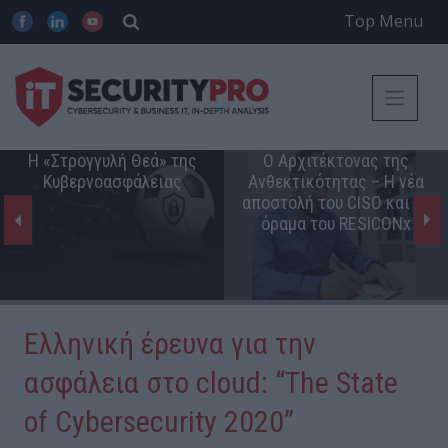
Top Menu
Η «Στρογγυλή Θεά» της
Ο Αρχιτέκτονας της
Κυβερνοασφάλειας
Ανθεκτικότητας – Η νέα
αποστολή του CISO και το
όραμα του RESICONx
Ελληνική έρευνα για την
ασφάλεια στο cloud: “The State
of Cybersecurity 2020”