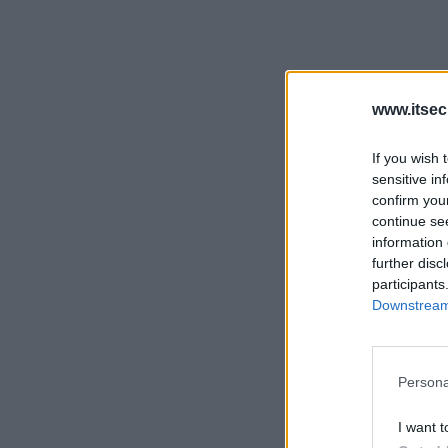
www.itsec
If you wish 
sensitive in
confirm you
continue se
information 
further disc
participants
Downstream 
Persona
I want t