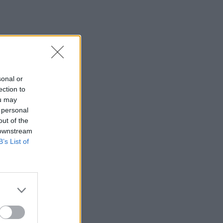
sonal or
ection to
ou may
 personal
out of the
 downstream
B’s List of