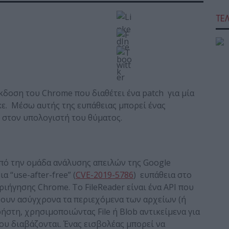
ΤΕ
κδοση του Chrome που διαθέτει ένα patch για μία
κε. Μέσω αυτής της ευπάθειας μπορεί ένας
 στον υπολογιστή του θύματος.
από την ομάδα ανάλυσης απειλών της Google
 “use-after-free” (
CVE-2019-5786
) ευπάθεια στο
ριήγησης Chrome. Το FileReader είναι ένα API που
άζουν ασύγχρονα τα περιεχόμενα των αρχείων (ή
στη, χρησιμοποιώντας File ή Blob αντικείμενα για
ου διαβάζονται. Ένας εισβολέας μπορεί να