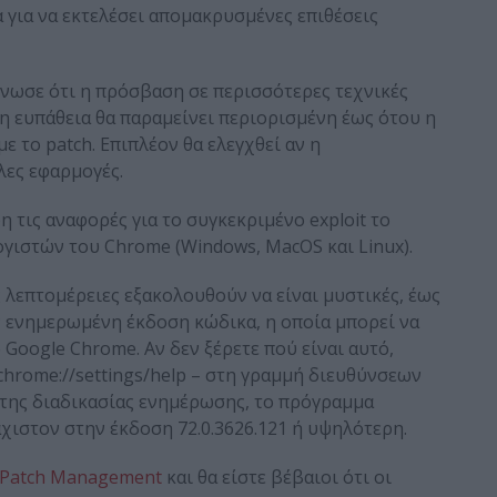
 για να εκτελέσει απομακρυσμένες επιθέσεις
ίνωσε ότι η πρόσβαση σε περισσότερες τεχνικές
η ευπάθεια θα παραμείνει περιορισμένη έως ότου η
 το patch. Επιπλέον θα ελεγχθεί αν η
λες εφαρμογές.
 τις αναφορές για το συγκεκριμένο exploit το
ογιστών του Chrome (Windows, MacOS και Linux).
ές λεπτομέρειες εξακολουθούν να είναι μυστικές, έως
 ενημερωμένη έκδοση κώδικα, η οποία μπορεί να
 Google Chrome. Αν δεν ξέρετε πού είναι αυτό,
chrome://settings/help – στη γραμμή διευθύνσεων
ς της διαδικασίας ενημέρωσης, το πρόγραμμα
άχιστον στην έκδοση 72.0.3626.121 ή υψηλότερη.
e Patch Management
και θα είστε βέβαιοι ότι οι