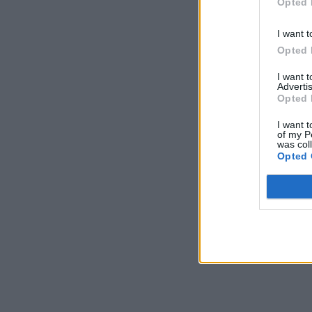
Opted 
I want t
Opted 
I want 
Advertis
Opted 
I want t
of my P
was col
Opted 