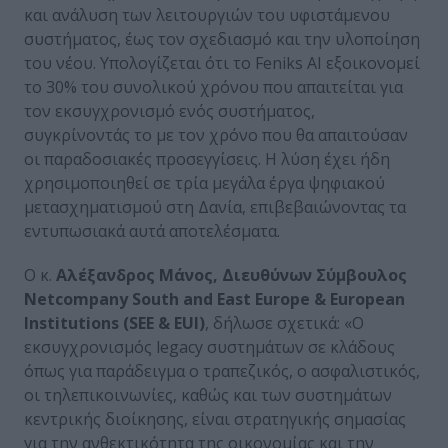
και ανάλυση των λειτουργιών του υφιστάμενου
συστήματος, έως τον σχεδιασμό και την υλοποίηση
του νέου. Υπολογίζεται ότι το Feniks AI εξοικονομεί
το 30% του συνολικού χρόνου που απαιτείται για
τον εκσυγχρονισμό ενός συστήματος,
συγκρίνοντάς το με τον χρόνο που θα απαιτούσαν
οι παραδοσιακές προσεγγίσεις. Η λύση έχει ήδη
χρησιμοποιηθεί σε τρία μεγάλα έργα ψηφιακού
μετασχηματισμού στη Δανία, επιβεβαιώνοντας τα
εντυπωσιακά αυτά αποτελέσματα.
Ο κ.
Αλέξανδρος Μάνος, Διευθύνων Σύμβουλος
Netcompany
South
and
East
Europe
&
European
Institutions
(
SEE
&
EUI
)
, δήλωσε σχετικά: «Ο
εκσυγχρονισμός legacy συστημάτων σε κλάδους
όπως για παράδειγμα ο τραπεζικός, ο ασφαλιστικός,
οι τηλεπικοινωνίες, καθώς και των συστημάτων
κεντρικής διοίκησης, είναι στρατηγικής σημασίας
για την ανθεκτικότητα της οικονομίας και την