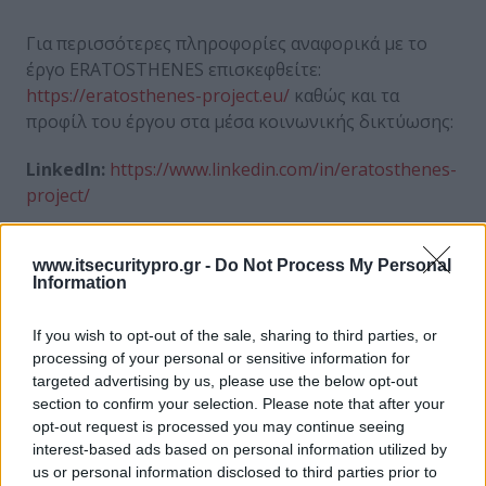
Για περισσότερες πληροφορίες αναφορικά με το
έργο ERATOSTHENES επισκεφθείτε:
https://eratosthenes-project.eu/
καθώς και τα
προφίλ του έργου στα μέσα κοινωνικής δικτύωσης:
LinkedIn:
https://www.linkedin.com/in/eratosthenes-
project/
X
:
https://x.com/eratosthenesprj
www.itsecuritypro.gr -
Do Not Process My Personal
Information
ΣΧΕΤΙΚΑ ΑΡΘΡΑ
If you wish to opt-out of the sale, sharing to third parties, or
processing of your personal or sensitive information for
targeted advertising by us, please use the below opt-out
section to confirm your selection. Please note that after your
no relative posts found
opt-out request is processed you may continue seeing
interest-based ads based on personal information utilized by
us or personal information disclosed to third parties prior to
ΕΓΓΡΑΦΗ ΣΤΟ NEWSLETTER