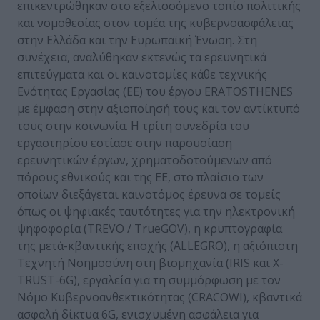
επικεντρώθηκαν στο εξελισσόμενο τοπίο πολιτικής
και νομοθεσίας στον τομέα της κυβερνοασφάλειας
στην Ελλάδα και την Ευρωπαϊκή Ένωση. Στη
συνέχεια, αναλύθηκαν εκτενώς τα ερευνητικά
επιτεύγματα και οι καινοτομίες κάθε τεχνικής
Ενότητας Εργασίας (ΕΕ) του έργου ERATOSTHENES
με έμφαση στην αξιοποίησή τους και τον αντίκτυπό
τους στην κοινωνία. Η τρίτη συνεδρία του
εργαστηρίου εστίασε στην παρουσίαση
ερευνητικών έργων, χρηματοδοτούμενων από
πόρους εθνικούς και της ΕΕ, στo πλαίσιo των
οποίων διεξάγεται καινοτόμος έρευνα σε τομείς
όπως οι ψηφιακές ταυτότητες για την ηλεκτρονική
ψηφοφορία (TREVO / TrueGOV), η κρυπτογραφία
της μετά-κβαντικής εποχής (ALLEGRO), η αξιόπιστη
Τεχνητή Νοημοσύνη στη βιομηχανία (IRIS και X-
TRUST-6G), εργαλεία για τη συμμόρφωση με τον
Νόμο Κυβερνοανθεκτικότητας (CRACOWI), κβαντικά
ασφαλή δίκτυα 6G, ενισχυμένη ασφάλεια για