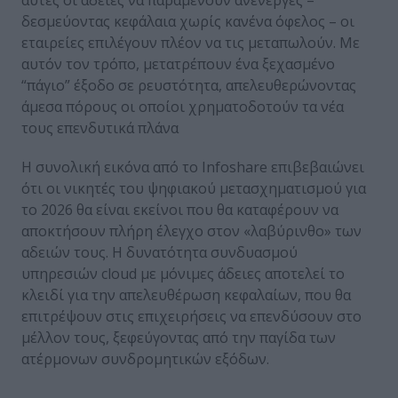
αυτές οι άδειες να παραμένουν ανενεργές –
δεσμεύοντας κεφάλαια χωρίς κανένα όφελος – οι
εταιρείες επιλέγουν πλέον να τις μεταπωλούν. Με
αυτόν τον τρόπο, μετατρέπουν ένα ξεχασμένο
“πάγιο” έξοδο σε ρευστότητα, απελευθερώνοντας
άμεσα πόρους οι οποίοι χρηματοδοτούν τα νέα
τους επενδυτικά πλάνα
Η συνολική εικόνα από το Infoshare επιβεβαιώνει
ότι οι νικητές του ψηφιακού μετασχηματισμού για
το 2026 θα είναι εκείνοι που θα καταφέρουν να
αποκτήσουν πλήρη έλεγχο στον «λαβύρινθο» των
αδειών τους. Η δυνατότητα συνδυασμού
υπηρεσιών cloud με μόνιμες άδειες αποτελεί το
κλειδί για την απελευθέρωση κεφαλαίων, που θα
επιτρέψουν στις επιχειρήσεις να επενδύσουν στο
μέλλον τους, ξεφεύγοντας από την παγίδα των
ατέρμονων συνδρομητικών εξόδων.