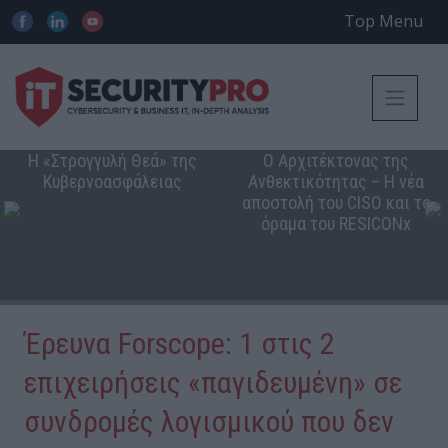
Top Menu
Η «Στρογγυλή Θεά» της
Ο Αρχιτέκτονας της
Κυβερνοασφάλειας
Ανθεκτικότητας – Η νέα
αποστολή του CISO και το
όραμα του RESICONx
Έρευνα Forscope: 1 στις 2
επιχειρήσεις «παγιδευμένη» σε
συνδρομές λογισμικού που δεν