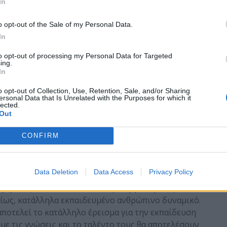
In
CSCGR
o opt-out of the Sale of my Personal Data.
In
allenge
to opt-out of processing my Personal Data for Targeted
ing.
In
 Οκτώβριο του 2015 στη Λουκέρνη της Ελβετίας με
o opt-out of Collection, Use, Retention, Sale, and/or Sharing
ersonal Data that Is Unrelated with the Purposes for which it
ό κράτη-μέλη της ΕΕ και από χώρες της
lected.
Out
ν. Στην ψηφιακή εποχή, η ασφάλεια πληροφοριών
σμιο επίπεδο. Αυτό οφείλεται στον ιδιαίτερο ρόλο
CONFIRM
χρονη κοινωνία, την οικονομία, την παραγωγή και
πόψη ότι οι επιθέσεις με στόχο την πληροφορία
 στο κέρδος όσο και στην αποσταθεροποίηση
Data Deletion
Data Access
Privacy Policy
έπει να διασφαλίζεται και να αξιολογείται σε κάθε
 γεγονός αυτό απαιτεί καλύτερα οργανωμένες
ρίως, κατάλληλα εκπαιδευμένο ανθρώπινο δυναμικό.
ποτελεί το κατάλληλο έρεισμα για την εκπαίδευση
ε τις γνώσεις και το ταλέντο τους θα αποτελέσουν