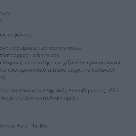
ντων
ς
ων ασφάλειας.
 όλη τη διάρκεια των προπονήσεων
 πλατφόρμας Hack the box
ης ελληνικής αποστολής συνεχίζουν να προπονούνται
 στο ανώτερο δυνατό επίπεδο μέχρι την διεξαγωγή
ες.
είναι το Υπουργείο Ψηφιακής Διακυβέρνησης, αλλά
ενεργά την Ελληνική εθνική ομάδα
ponsor: Hack The Box