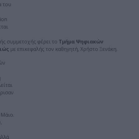
α του
ion
εται
ής συμμετοχής φέρει το
Τμήμα Ψηφιακών
αιώς
με επικεφαλής τον καθηγητή, Χρήστο Ξενάκη.
ών
η
είται
ώρισαν
 Μάιο.
,
αλλά