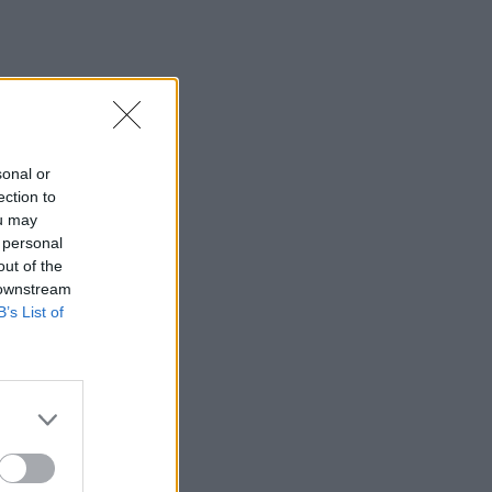
sonal or
ection to
ou may
 personal
out of the
 downstream
B’s List of