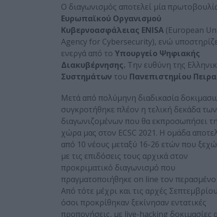
Ο διαγωνισμός αποτελεί μία πρωτοβουλί
Ευρωπαϊκού Οργανισμού
Κυβερνοασφάλειας
ENISA
(European Un
Agency for Cybersecurity), ενώ υποστηρίζ
ενεργά από το
Υπουργείο Ψηφιακής
Διακυβέρνησης.
Την ευθύνη της Ελληνικ
Συστημάτων
του
Πανεπιστημίου Πειρ
Μετά από πολύμηνη διαδικασία δοκιμασι
συγκροτήθηκε πλέον η τελική δεκάδα των
διαγωνιζομένων που θα εκπροσωπήσει τ
χώρα μας στον ECSC 2021. Η ομάδα αποτελ
από 10 νέους μεταξύ 16-26 ετών που ξεχ
με τις επιδόσεις τους αρχικά στον
προκριματικό διαγωνισμό που
πραγματοποιήθηκε on line τον περασμένο
Από τότε μέχρι και τις αρχές Σεπτεμβρίου
όσοι προκρίθηκαν ξεκίνησαν εντατικές
προπονήσεις, με live-hacking δοκιμασίες 