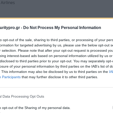
Airlines
st Technologies, Uni Systems), Pylones Hellas
uritypro.gr -
Do Not Process My Personal Information
to opt-out of the sale, sharing to third parties, or processing of your per
formation for targeted advertising by us, please use the below opt-out s
κτορείο Ειδήσεων (www.amna.gr), Biztech.gr,
r selection. Please note that after your opt-out request is processed y
IT Professional Security, NetFax, Netweek, SecNews,
eing interest-based ads based on personal information utilized by us or
disclosed to third parties prior to your opt-out. You may separately opt-
losure of your personal information by third parties on the IAB’s list of
είτε το
www.ecsc.gr
όπου οι ενδιαφερόμενοι
. This information may also be disclosed by us to third parties on the
IA
επτομέρειες του διαγωνισμού.
Participants
that may further disclose it to other third parties.
 και στα social media:
l Data Processing Opt Outs
ecurity Challenge
o opt-out of the Sharing of my personal data.
ge – Hellenic Team