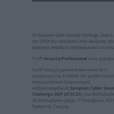
Το
European
Cyber
Security
Challenge
, είναι 
του
ENISA
που αποσκοπεί στην ανεύρεση, προ
ψηφιακής ασφάλειας πληροφοριακών συστημ
To
ΙΤ Security Professional
είναι χορηγό
η
Για 6
συνεχή χρονιά ανακοινώνεται η
συμμετοχή της Ελλάδας στο μεγάλο τελικ
πανευρωπαϊκού διαγωνισμού
κυβερνοασφάλειας
European Cyber Secur
Challenge 2021 (ECSC21)
, που θα διεξαχθ
η
28 Σεπτεμβρίου μέχρι 1
Οκτωβρίου 2021
Πράγα της Τσεχίας.