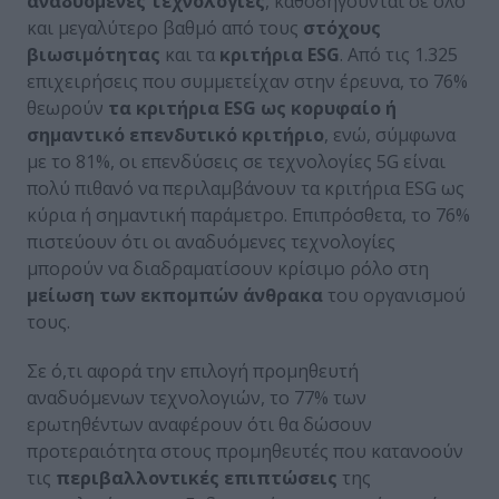
αναδυόμενες τεχνολογίες
, καθοδηγούνται σε όλο
και μεγαλύτερο βαθμό από τους
στόχους
βιωσιμότητας
και τα
κριτήρια
ESG
. Από τις 1.325
επιχειρήσεις που συμμετείχαν στην έρευνα, το 76%
θεωρούν
τα κριτήρια
ESG
ως κορυφαίο ή
σημαντικό επενδυτικό κριτήριο
, ενώ, σύμφωνα
με το 81%, οι επενδύσεις σε τεχνολογίες 5G είναι
πολύ πιθανό να περιλαμβάνουν τα κριτήρια ESG ως
κύρια ή σημαντική παράμετρο. Επιπρόσθετα, το 76%
πιστεύουν ότι οι αναδυόμενες τεχνολογίες
μπορούν να διαδραματίσουν κρίσιμο ρόλο στη
μείωση των
εκπομπών άνθρακα
του οργανισμού
τους.
Σε ό,τι αφορά την επιλογή προμηθευτή
αναδυόμενων τεχνολογιών, το 77% των
ερωτηθέντων αναφέρουν ότι θα δώσουν
προτεραιότητα στους προμηθευτές που κατανοούν
τις
περιβαλλοντικές επιπτώσεις
της