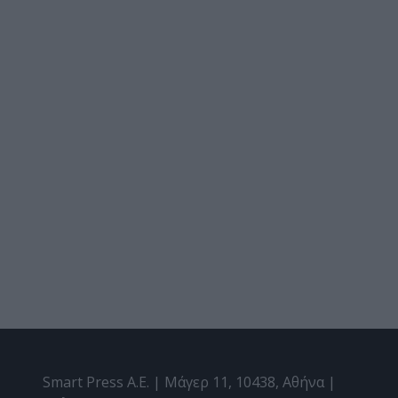
Smart Press A.E. | Μάγερ 11, 10438, Αθήνα |