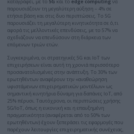
καταγράφει, με το
5
G
και το
edge
computing
να
παρουσιάζουν τη μεγαλύτερη αύξηση – 4% σε
ετήσια βάση και στις δυο περιπτώσεις. Το 5G
παρουσιάζει τη μεγαλύτερη κινητικότητα σε ό,τι
αφορά τις μελλοντικές επενδύσεις, με το 57% να
σχεδιάζουν να επενδύσουν στη διάρκεια των
επόμενων τριών ετών.
Συγκεκριμένα, οι στρατηγικές 5G και IoT των
επιχειρήσεων είναι αυτή τη χρονιά περισσότερο
προσανατολισμένες στην ανάπτυξη. Το 30% των
ερωτηθέντων αναφέρουν την «αναθεώρηση
υφιστάμενων επιχειρηματικών μοντέλων» ως
σημαντική κινητήρια δύναμη για δαπάνες IoT, από
25% πέρυσι. Ταυτόχρονα, οι περιπτώσεις χρήσης
5G/IoT, όπως η εικονική και η επαυξημένη
πραγματικότητα (αναφέρεται από το 50% των
ερωτηθέντων) έχουν ξεπεράσει τις εφαρμογές που
παρέχουν λειτουργίες επιχειρηματικής συνέχειας,