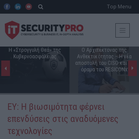
Top Menu
Η «Στρογγυλή Θεά» της
Ο Αρχιτέκτονας της
Κυβερνοασφάλειας
Ανθεκτικότητας – Η νέα
αποστολή του CISO και το
όραμα του RESICONx
EY: Η βιωσιμότητα φέρνει
επενδύσεις στις αναδυόμενες
τεχνολογίες