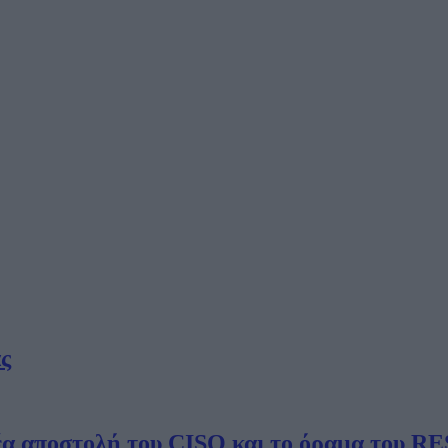
ς
νέα αποστολή του CISO και το όραμα του 