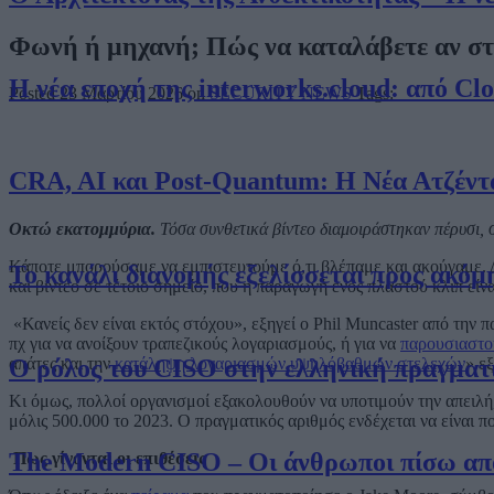
Φωνή ή μηχανή; Πώς να καταλάβετε αν στ
Η νέα εποχή της interworks.cloud: από Cl
Posted 23 Μαρτίου 2026 on
SECURITY NEWS
Tags:
CRA, AI και Post-Quantum: Η Νέα Ατζέντ
Οκτώ εκατομμύρια.
Τόσα συνθετικά βίντεο διαμοιράστηκαν πέρυσι, 
Κάποτε μπορούσαμε να εμπιστευτούμε ό,τι βλέπαμε και ακούγαμε. Δυ
Το κανάλι διανομής εξελίσσεται προς ακόμ
και βίντεο σε τέτοιο σημείο, που η παραγωγή ενός πλαστού κλιπ είν
«Κανείς δεν είναι εκτός στόχου», εξηγεί ο Phil Muncaster από την
πχ για να ανοίξουν τραπεζικούς λογαριασμούς, ή για να
παρουσιαστού
απάτες και την
κατάληψη λογαριασμών υψηλόβαθμων στελεχών
» ε
Ο ρόλος του CISO στην ελληνική πραγματ
Κι όμως, πολλοί οργανισμοί εξακολουθούν να υποτιμούν την απειλή
μόλις 500.000 το 2023. Ο πραγματικός αριθμός ενδέχεται να είναι π
The Modern CISO – Οι άνθρωποι πίσω από 
Πως γίνονται οι επιθέσεις