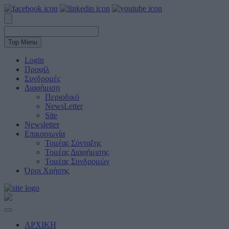
Top Menu
Login
Προφίλ
Συνδρομές
Διαφήμιση
Περιοδικό
NewsLetter
Site
Newsletter
Επικοινωνία
Τομέας Σύνταξης
Τομέας Διαφήμισης
Τομέας Συνδρομών
Όροι Χρήσης
ΑΡΧΙΚΗ