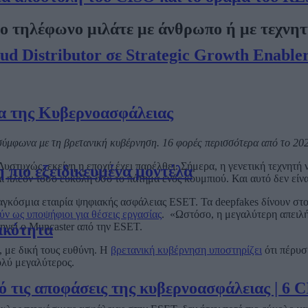
ο τηλέφωνο μιλάτε με άνθρωπο ή με τεχνη
oud Distributor σε Strategic Growth Enable
α της Κυβερνοασφάλειας
σύμφωνα με τη βρετανική κυβέρνηση. 16 φορές περισσότερα από το 2023
στυχώς, εκείνη η εποχή έχει παρέλθει. Σήμερα, η γενετική τεχνητή 
η πιο εξειδικευμένα μοντέλα
αι πλέον τόσο εύκολη όσο το πάτημα ενός κουμπιού. Και αυτό δεν είν
 παγκόσμια εταιρία ψηφιακής ασφάλειας ESET. Τα deepfakes δίνουν σ
ν ως υποψήφιοι για θέσεις εργασίας
. «Ωστόσο, η μεγαλύτερη απειλή 
ξηγεί ο Muncaster από την ESET.
ικότητα
, με δική τους ευθύνη. Η
βρετανική κυβέρνηση υποστηρίζει
ότι πέρυσ
ολύ μεγαλύτερος.
τις αποφάσεις της κυβερνοασφάλειας | 6 CI