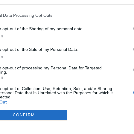
ος σε Στρατηγικό Ηγέτη Επιχειρησιακής Αν
ναπνοή
l Data Processing Opt Outs
ι λιγότερο προηγμένα εργαλεία)
αι υπερβολικά ομοιόμορφος
o opt-out of the Sharing of my personal data.
στασία στη Στρατηγική
In
ότερο χρόνο σε τέτοιου είδους απάτες είναι απλός: τα πιθανά οικονο
o opt-out of the Sale of my Personal Data.
αν ένας υπάλληλος εταιρείας στα Ηνωμένα Αραβικά Εμιράτα
εξαπατήθ
In
ατηγική ανθεκτικότητα
ων για μια συμφωνία εξαγοράς.
to opt-out of processing my Personal Data for Targeted
ελευταία έξι χρόνια, αξίζει να επανεξετάσουμε ορισμένα βασικά μέτρ
ing.
In
αζομένων. Τα σχετικά προγράμματα θα πρέπει να επικαιροποιηθούν ώσ
θέσεων
αι και πώς πρέπει να αντιδράσει.
o opt-out of Collection, Use, Retention, Sale, and/or Sharing
ersonal Data that Is Unrelated with the Purposes for which it
 των προειδοποιητικών σημείων της κοινωνικής μηχανικής και των τυ
lected.
υβερνοεπιθέσεων, προκειμένου να αξιολογείται κατά πόσο οι εργαζόμ
Out
ησης
CONFIRM
 χρήση εταιρικών λογαριασμών ανταλλαγής μηνυμάτων για ανεξάρτη
ρά μεγάλων χρηματικών ποσών ή για αλλαγές στα τραπεζικά στοιχεία
ρέπει να απαντούν τα στελέχη, ώστε να αποδεικνύουν ότι είναι πράγμ