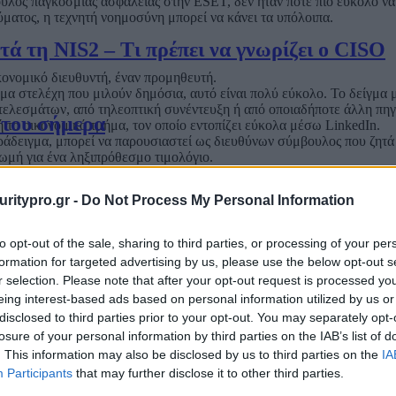
λος παγκόσμιας ασφάλειας στην ESET, δεν ήταν ποτέ πιο εύκολο να π
θύματος, η τεχνητή νοημοσύνη μπορεί να κάνει τα υπόλοιπα.
 τη NIS2 – Τι πρέπει να γνωρίζει ο CISO
κονομικό διευθυντή, έναν προμηθευτή.
θμα στελέχη που μιλούν δημόσια, αυτό είναι πολύ εύκολο. Το δείγμα
ελεσμάτων, από τηλεοπτική συνέντευξη ή από οποιαδήποτε άλλη πηγ
 του σήμερα
 το οικονομικό τμήμα, τον οποίο εντοπίζει εύκολα μέσω LinkedIn.
παράδειγμα, μπορεί να παρουσιαστεί ως διευθύνων σύμβουλος που ζητ
ωμή για ένα ληξιπρόθεσμο τιμολόγιο.
νητή νοημοσύνη για να υποδυθεί τον CEO ή τον προμηθευτή. Ανάλογα 
ch, όπου η φωνή του μετατρέπεται σχεδόν σε πραγματικό χρόνο στη φ
Επιλέγει οικοσυστήματα.
uritypro.gr -
Do Not Process My Personal Information
to opt-out of the sale, sharing to third parties, or processing of your per
αι πιο πειστικός. Ορισμένα εργαλεία είναι πλέον ικανά να εισάγουν 
formation for targeted advertising by us, please use the below opt-out s
νονται συνεχώς στο να αναπαράγουν τους ρυθμούς, τις εντάσεις και τι
έτη
r selection. Please note that after your opt-out request is processed y
λειτουργίες που σχετίζονται με την τεχνητή νοημοσύνη μπορεί να εί
eing interest-based ads based on personal information utilized by us or
νικής, όπως η άσκηση πίεσης στο θύμα να ανταποκριθεί άμεσα στο αίτ
disclosed to third parties prior to your opt-out. You may separately opt-
ημα εμπιστευτικό. Αν προστεθεί σε αυτό και το γεγονός ότι οι απατε
losure of your personal information by third parties on the IAB’s list of
ει στο μάτι του διευθύνοντος συμβούλου;
. This information may also be disclosed by us to third parties on the
IA
 με το πόσο εξελιγμένη είναι η GenAI που χρησιμοποιούν, μπορεί να 
Participants
that may further disclose it to other third parties.