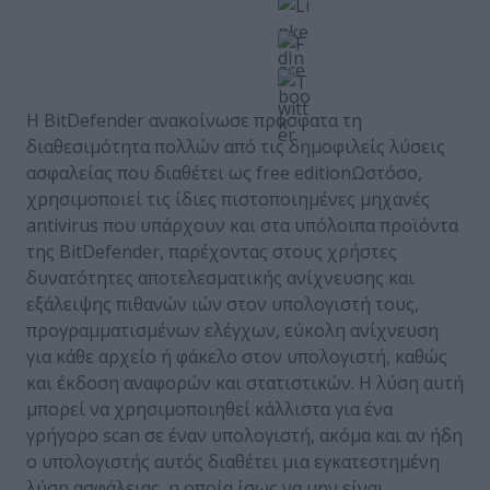
H BitDefender ανακοίνωσε πρόσφατα τη
διαθεσιμότητα πολλών από τις δημοφιλείς λύσεις
ασφαλείας που διαθέτει ως free editionΩστόσο,
χρησιμοποιεί τις ίδιες πιστοποιημένες μηχανές
antivirus που υπάρχουν και στα υπόλοιπα προϊόντα
της BitDefender, παρέχοντας στους χρήστες
δυνατότητες αποτελεσματικής ανίχνευσης και
εξάλειψης πιθανών ιών στον υπολογιστή τους,
προγραμματισμένων ελέγχων, εύκολη ανίχνευση
για κάθε αρχείο ή φάκελο στον υπολογιστή, καθώς
και έκδοση αναφορών και στατιστικών. Η λύση αυτή
μπορεί να χρησιμοποιηθεί κάλλιστα για ένα
γρήγορο scan σε έναν υπολογιστή, ακόμα και αν ήδη
ο υπολογιστής αυτός διαθέτει μια εγκατεστημένη
λύση ασφάλειας, η οποία ίσως να μην είναι