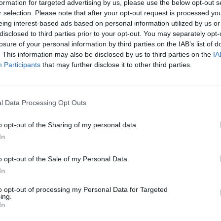
formation for targeted advertising by us, please use the below opt-out s
τις αποφάσεις της κυβερνοασφάλειας | 6 CI
r selection. Please note that after your opt-out request is processed y
λες προηγμένες τεχνολογίες, η
Akuvox
οδηγεί συνεχώς σε καινο
eing interest-based ads based on personal information utilized by us or
πικοινωνίας.
disclosed to third parties prior to your opt-out. You may separately opt-
Βuilding Αutomation & Home Automation
και είναι συμβατή με
losure of your personal information by third parties on the IAB’s list of
 τη NIS2 – Τι πρέπει να γνωρίζει ο CISO
obile, Tuya, Lifesmart, Tiandy κ.α. Μαζί με τους αξιόπιστους σ
. This information may also be disclosed by us to third parties on the
IA
από τα “smart living” και “working easily”.
Participants
that may further disclose it to other third parties.
 του σήμερα
l Data Processing Opt Outs
ία σχεδίασης από τα iF Design, τα οποία είναι ένα από τα πιο
o opt-out of the Sharing of my personal data.
ους διαγωνισμούς σχεδιασμού στον κόσμο. Το Red Dot Label έχ
Επιλέγει οικοσυστήματα.
In
o opt-out of the Sale of my Personal Data.
ην τεχνογνωσία της PartnerNet ανοίγουν έναν έξυπνο κόσμο (Sma
In
έτη
ς PartnerNet υποστηρίζει τους συνεργάτες της και τους τελικού
to opt-out of processing my Personal Data for Targeted
ing.
In