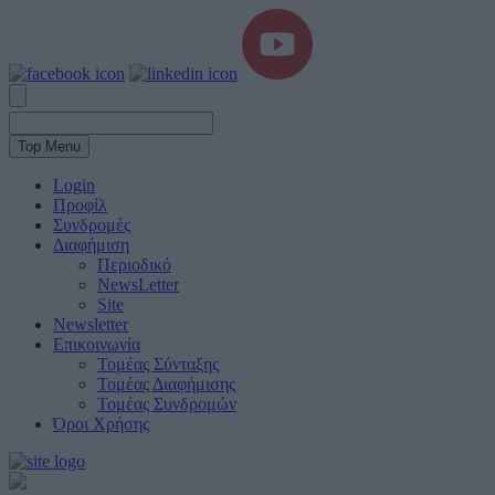
Top Menu
Login
Προφίλ
Συνδρομές
Διαφήμιση
Περιοδικό
NewsLetter
Site
Newsletter
Επικοινωνία
Τομέας Σύνταξης
Τομέας Διαφήμισης
Τομέας Συνδρομών
Όροι Χρήσης