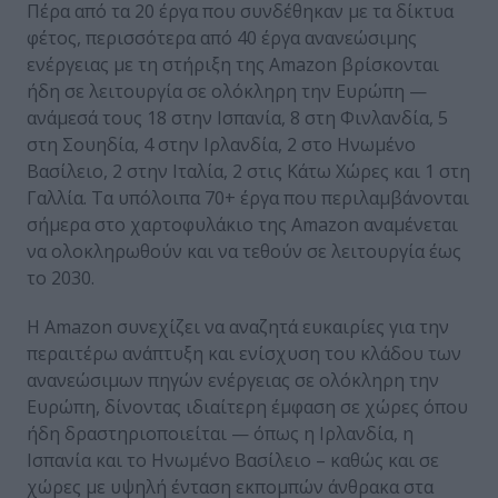
Πέρα από τα 20 έργα που συνδέθηκαν με τα δίκτυα
φέτος, περισσότερα από 40 έργα ανανεώσιμης
ενέργειας με τη στήριξη της Amazon βρίσκονται
ήδη σε λειτουργία σε ολόκληρη την Ευρώπη —
ανάμεσά τους 18 στην Ισπανία, 8 στη Φινλανδία, 5
στη Σουηδία, 4 στην Ιρλανδία, 2 στο Ηνωμένο
Βασίλειο, 2 στην Ιταλία, 2 στις Κάτω Χώρες και 1 στη
Γαλλία. Τα υπόλοιπα 70+ έργα που περιλαμβάνονται
σήμερα στο χαρτοφυλάκιο της Amazon αναμένεται
να ολοκληρωθούν και να τεθούν σε λειτουργία έως
το 2030.
Η Amazon συνεχίζει να αναζητά ευκαιρίες για την
περαιτέρω ανάπτυξη και ενίσχυση του κλάδου των
ανανεώσιμων πηγών ενέργειας σε ολόκληρη την
Ευρώπη, δίνοντας ιδιαίτερη έμφαση σε χώρες όπου
ήδη δραστηριοποιείται — όπως η Ιρλανδία, η
Ισπανία και το Ηνωμένο Βασίλειο – καθώς και σε
χώρες με υψηλή ένταση εκπομπών άνθρακα στα