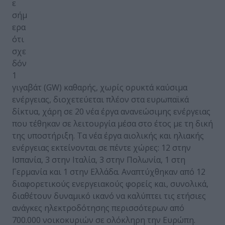
ε
σήμ
ερα
ότι
σχε
δόν
1
γιγαβάτ (GW) καθαρής, χωρίς ορυκτά καύσιμα
ενέργειας, διοχετεύεται πλέον στα ευρωπαϊκά
δίκτυα, χάρη σε 20 νέα έργα ανανεώσιμης ενέργειας
που τέθηκαν σε λειτουργία μέσα στο έτος με τη δική
της υποστήριξη. Τα νέα έργα αιολικής και ηλιακής
ενέργειας εκτείνονται σε πέντε χώρες: 12 στην
Ισπανία, 3 στην Ιταλία, 3 στην Πολωνία, 1 στη
Γερμανία και 1 στην Ελλάδα. Αναπτύχθηκαν από 12
διαφορετικούς ενεργειακούς φορείς και, συνολικά,
διαθέτουν δυναμικό ικανό να καλύπτει τις ετήσιες
ανάγκες ηλεκτροδότησης περισσότερων από
700.000 νοικοκυριών σε ολόκληρη την Ευρώπη.