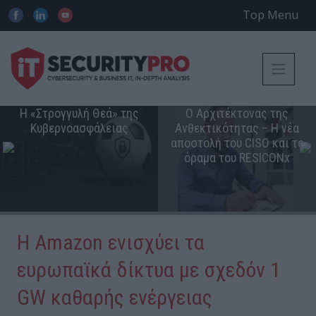
Top Menu
Η «Στρογγυλή Θεά» της
Ο Αρχιτέκτονας της
Κυβερνοασφάλειας
Ανθεκτικότητας – Η νέα
αποστολή του CISO και το
όραμα του RESICONx
Η Amazon ενισχύει τα
ευρωπαϊκά δίκτυα με σχεδόν 1
GW καθαρής ενέργειας