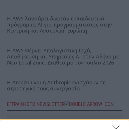
Η AWS λανσάρει δωρεάν εκπαιδευτικό
πρόγραμμα AI για προγραμματιστές στην
Κεντρική και Ανατολική Ευρώπη
Η AWS Φέρνει Υπολογιστική Ισχύ,
Αποθήκευση και Υπηρεσίες AI στην Αθήνα με
Νέο Local Zone, Διαθέσιμο τον Ιούλιο 2026
Η Amazon και η Anthropic ενισχύουν τη
στρατηγική τους συνεργασία
ΕΓΓΡΑΦΗ ΣΤΟ NEWSLETTER